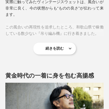
実際に触ってみたヴィンテージスウェットは、風合いが
非常に良く、今の状態からも“ものの良さ”が伝わって来
ます。
この風合いの再現性を追求したところ、和歌山県で稼働
している数少ない『吊り編み機』に行き着きました。
続きを読む
内側がV字にカッティングされた袖元の長リブ。一説に
黄金時代の一着に身を包む高揚感
よると、これも汗止めのようなのですが、フィティング
を向上させ、中の熱を逃がさないので保温性を高めたデ
ィテールのようです。
個人的には、腕をまくる際に落ちてこない点が好きで、