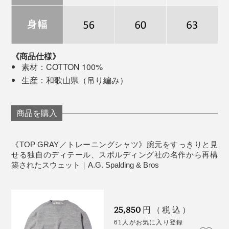
の風合いに仕上がります。“2回洗濯”すると分かるのです
が、着込むほどにやわらかなタッチになっていくように
感じました。
《商品仕様》
ハリがあって型崩れしにくいのに、しなやかな肌触り。
素材：COTTON 100%
大量生産されたそれとは比べものにならないほど、心地
1937～1938 FALL & WINTER CATALOG
生産：和歌山県（吊り編み）
いい肌触りは、“2回洗濯”すると違いが分かるはず。洗う
ほど、着込むほど、やわらかく馴染みます。
ヴィンテージスウェットは根強いファンが多いため、高
商品を購入
値で取引されていますが、その中でも特に人気なのが
A.G. Spalding & Bros製のものと言われています。1920
年代のヴィンテージともなると、悠に30万円は超えてく
《TOP GRAY／トレーニングシャツ》腕元をすっきりと見
る代物ばかり。
せる独自のディテール、スポルディング社の名作から再構
築されたスウェット｜A.G. Spalding & Bros
25,850
円（税込）
61人がお気に入り登録