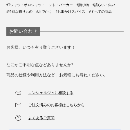
#Tシャツ・ポロシャツ・ニット・パーカー
#贈り物
#語らい・集い
#特別な贈りもの
#おでかけ
#お出かけスパイス
#すべての商品
お問い合わせ
お客様、いつも有り難うございます！
なにかご不明な点などありませんか?
商品の仕様や利用方法など、お気軽にお尋ねください。
コンシェルジュに相談する
ご注文済みのお客様はこちらから
よくあるご質問
アイビーリーグ各大学の三角旗（1924 FALL & WINTER CATALOG）