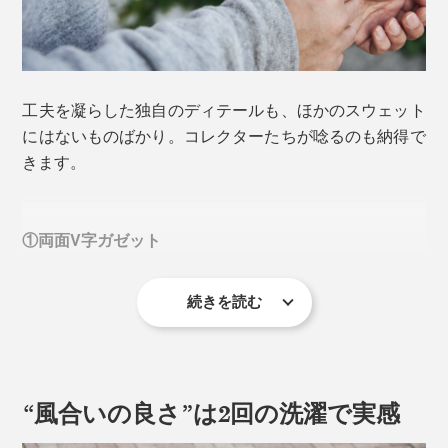
工夫を凝らした独自のディテールも、ほかのスウェット
にはないものばかり。コレクターたちが唸るのも納得で
きます。
ヴィンテージ・トレーニングシャツ（1930年製）
当時の風合いを再現するためには、どうしても和歌山県
①両面V字ガゼット
の「吊り編み機」で編む必要があり、スポルディング社
1876年創立以来初のMade in Japanが実現しました。
続きを読む
“風合いの良さ”は2回の洗濯で実感