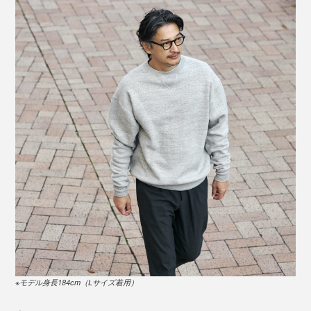
ヴィンテージ・トレーニングシャツ（1930年製）
経年変化したヴィンテージアーカイブから読み解くスウ
ェットの名作。もちろん、その100年前の姿なんて誰も
前襟にあるのが一般的なV字ガゼットですが、なんと後
見ることができないのだから、幾度もの試行錯誤と考察
ろ襟にも付いている両V仕様。汗止めと伸縮補強のため
を重ねて、“いま”の一着へと辿り着きました。
に付けられるパーツですが、当時は首の後ろにもあった
なんて驚きです。1930年代まで見かけられた、ヴィン
テージスウェットお馴染みのディテール。
② V字長リブ
※モデル身長184cm（Lサイズ着用）