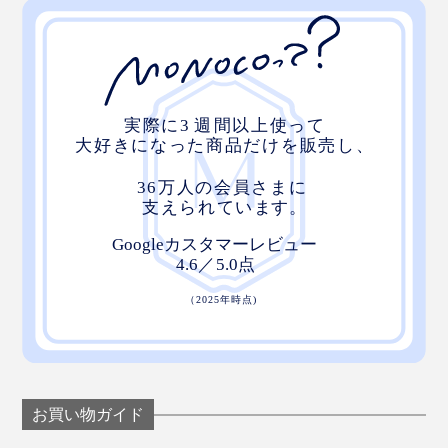
このスウェットを着ていると、100年前のアイビーリー
グの学生になったような不思議な感覚に。
お買い物ガイド
※モデル身長184cm（WHITE／Mサイズ着用）