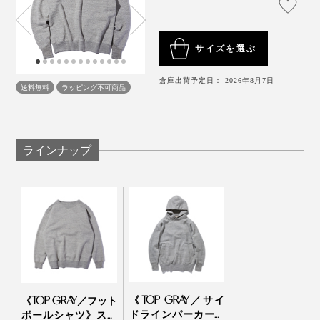
サイズを選ぶ
倉庫出荷予定日： 2026年8月7日
送料無料
ラッピング不可商品
写真はスポルディング社のヴィンテージスウェット
※モデル身長162cm（BLACK／Sサイズ着用）
ラインナップ
入手した当時のスポルディングのカタログを読み込んで
ネックライン、袖、裾のリブまで吊り編みのため、切り
いくと、当時の価格で$7～12.5。リーバイスのデニムが
替えがなくどこまでも肌当たりがやさしい。毎日着たく
$4だったことを考えると、他にはないディテールで差別
なるストレスのない着心地です。
化を図っていたことが分かります。
ゆっくり時間をかけて編まれたスウェットは、じっくり
と時間をかけて味が深まっていきます。厚めのヘビーウ
ェイト（13oz）に仕上げた丈夫な生地なので、安心して
《TOP GRAY／サイ
《TOP GRAY／フット
エイジングも楽しめます。
ドラインパーカー・
ボールシャツ》スポ