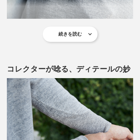
続きを読む
超希少な1930年代のトレーニングシャツを再現した本
品。
コレクターが唸る、ディテールの妙
1930年代に開発されたトレーニングシャツが、本品の
原型。A.G. Spalding & Brosの馬場氏がコレクターを訪
ね歩き、一番状態が良く、意匠にインパクトのある一着
を交渉して取得した名作です。