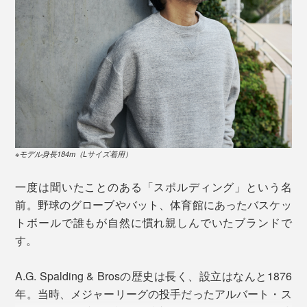
ゆったりとしたシルエットなのにだらしなく見えないの
は、このスッキリとしたリブのおかげだなと感じまし
た。
③
ネームタグ
1900年代初期にヨーロッパから伝えられた旧式編み機
で、昭和30年半ばまで一般的に使われてきた吊り編み機
ですが、今では数百台を残すまでに。
1台の編み機で、「1時間に1メール、1日7着分のスウェ
※モデル身長184m（Lサイズ着用）
ット生地」しか編めません。生産効率は悪くても、ゆっ
一度は聞いたことのある「スポルディング」という名
くりと丹念に編み上げることで、手編みのようなふっく
前。野球のグローブやバット、体育館にあったバスケッ
らとした風合いが生まれます。
トボールで誰もが自然に慣れ親しんでいたブランドで
（写真左）ヴィンテージ、（写真右） 本品
す。
その質の高さから“空気も一緒に編み込んだよう”と表現
されるほど。
腰元のリブ上に配されたネームタグも、当時のロゴを忠
A.G. Spalding & Brosの歴史は長く、設立はなんと1876
実にデザイン。この数字フォントを再現するのに苦労し
年。当時、メジャーリーグの投手だったアルバート・ス
たのだとか。「MADE IN JAPAN」の文字が輝いていま