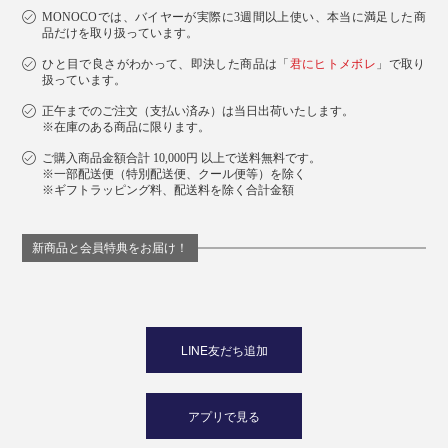
あの頃に思いを馳せながら、時代を超えた一着に身を包
MONOCOでは、バイヤーが実際に3週間以上使い、本当に満足した商
品だけを取り扱っています。
む高揚感を味わってみてはいかがでしょう。
ひと目で良さがわかって、即決した商品は「
君にヒトメボレ
」で取り
扱っています。
正午までのご注文（支払い済み）は当日出荷いたします。
※在庫のある商品に限ります。
ご購入商品金額合計 10,000円 以上で送料無料です。
※一部配送便（特別配送便、クール便等）を除く
※ギフトラッピング料、配送料を除く合計金額
新商品と会員特典をお届け！
LINE友だち追加
アプリで見る