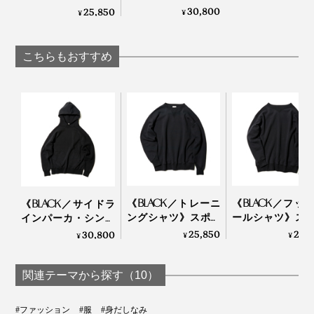
シングル》ほかには
ルディング社の名作
30,800
25,850
¥
¥
ない独特のディテー
ユニフォームを再構
ルにひと目惚れ、ス
築、肩まわり軽やか
ポルディング社の名
なスウェット｜A.G.
こちらもおすすめ
作から再構築された
Spalding & Bros
「サイドラインパー
カ」｜A.G. Spalding
& Bros
《BLACK／トレーニ
《BLACK／フッ
《BLACK／サイドラ
1937～1938 FALL & WINTER CATALOG
ングシャツ》スポル
ールシャツ》ス
インパーカ・シング
ディング社の名作か
ディング社の名
ル》スポルディング
25,850
25,
30,800
¥
¥
¥
また、アイビーリーグの大学名や個人名が胸に印刷され
ら、現存していない
ら、現存してい
社の名作から、現存
「ブラック」を
「ブラック」
していない「ブラッ
ていることから、スウェットが誕生し始めた頃は、ゆと
Made in Japanで｜
Made in Japan
ク」をMade in Japan
関連テーマから探す（10）
りのあるアイビーリーグの学生たちに支持されていたこ
A.G. Spalding & Bros
A.G. Spalding & Br
で｜A.G. Spalding &
とが想像できます。
Bros
#ファッション
#服
#身だしなみ