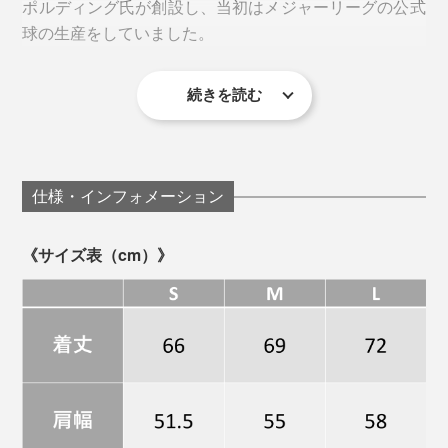
ポルディング氏が創設し、当初はメジャーリーグの公式
す。
球の生産をしていました。
続きを読む
1920年代のアメリカは、自家用車やラジオ、洗濯機、
冷蔵庫などの家電製品が普及し「黄金の20年代」と呼ば
れました。この時代に、スウェットという衣類も誕生。
仕様・インフォメーション
《サイズ表（cm）》
本品の裏地は肌触りが心地いい、ふわっふわの起毛
大量生産されたそれとは比べものにならないほど、独特