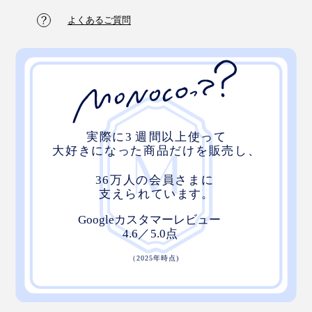
玄米茶だから、もちろんお食事との相性もよく、いつで
よくあるご質問
もどこでもしあわせないっぷくを味わえます。
茶葉と炒り餅がベストな黄金バランスで飲んでいただけ
るよう、ティーバック1袋ずつ「茶葉」と「炒り餅」を
分けて詰めているという手間のかかりよう。
写真は個包装タイプ（
12Pボックス
）
最後まで、丁寧に仕込まれた『京玄米茶 上ル入ル』の