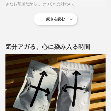
きたお茶屋だからこそつくれた味わい。
続きを読む
気分アガる、心に染み入る時間
そのルーツとなったのは、昭和初期。
京都のとあるお茶屋さんが、鏡開きの際に割れて飛び散
った鏡餅の細かなカケラを見て、「なんとかうまいこと
使えないものか」と考え、それを炒って茶葉に混ぜたこ
こだわりの煎茶とほうじ茶。2種の異なるうまさを、ぜ
とがはじまりに。
ひ飲み比べてください。