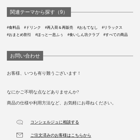
お好みの濃さでお楽しみください。
変わる「ゆずシロッ
ーガニックの「日本
プ」｜YUZU SYRUP
茶パウダー（10
関連テーマから探す（9）
だから、太陽が沈む方角から「西」と名付けられまし
本）」｜THE
た。
NODOKA
#食料品
#ドリンク
#再入荷＆再販売
#おもてなし
#リラックス
#おまとめ割引
#ほっと一息ふぅ
#食いしん坊クラブ
#すべての商品
カフェインが少ないので、一日のおわりにほっとひと息
つける味わいです。
長い道のりを辿って生まれた、香りの炒り餅なのです。
お問い合わせ
お客様、いつも有り難うございます！
なにかご不明な点などありませんか?
商品の仕様や利用方法など、お気軽にお尋ねください。
朝、仕事をはじめる前の一杯に。デスクワークや会議の
ひと息に。疲れた時は『京玄米茶 上ル入ル』の香り
コンシェルジュに相談する
で、深呼吸を。
ご注文済みのお客様はこちらから