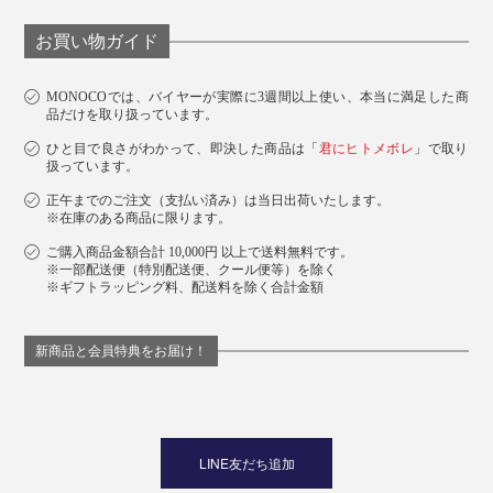
茶と向き合う姿勢も、心に染み入る味わいです。
お買い物ガイド
MONOCOでは、バイヤーが実際に3週間以上使い、本当に満足した商
品だけを取り扱っています。
ひと目で良さがわかって、即決した商品は「
君にヒトメボレ
」で取り
扱っています。
正午までのご注文（支払い済み）は当日出荷いたします。
※在庫のある商品に限ります。
ご購入商品金額合計 10,000円 以上で送料無料です。
※一部配送便（特別配送便、クール便等）を除く
※ギフトラッピング料、配送料を除く合計金額
新商品と会員特典をお届け！
LINE友だち追加