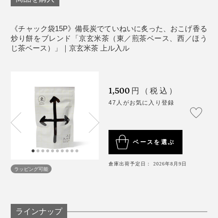
宇治田原町周辺で採れた高品質な宇治煎茶で、抽出した
リボンまで、なんと上向きの「矢印」を模しています。
お茶の水色は、夜明けの空を想わせる黄金を帯びた若草
《チャック袋15P》備長炭でていねいに炙った、おこげ香る
色。
「中のあられ、食べてみたいよね。」
炒り餅をブレンド「京玄米茶（東／煎茶ベース、西／ほう
じ茶ベース）」｜京玄米茶 上ル入ル
だから、太陽が昇る方角から「東」と名付けられまし
そのひと声で、すぐに好奇心旺盛なMONOCOスタッフ
た。
勢は袋を切り開き、みんなで実食。
1,500
円（税込）
目覚めの一杯にもふさわしい、キリッとした味わいで
もちろん米菓子用につくられてはいないものだから塩気
47人がお気に入り登録
す。
は付いていませんが、米のうまみ、甘み、香ばしさが口
に広がって美味！さすがは、手間をかけてつくられた
「炒り餅」です。
ベースを選ぶ
蒸したもち米は、伝統の杵つき製法によってお餅に。し
ほうじ茶ベースの玄米茶「西」
っかりつき上げることで、米の密度も濃くなり、あられ
京玄米茶でつくるお茶漬けもまた絶品。茶のうまみと香
写真左・中央は「
ギフトセット（6P）
」、写真右・中央は「
ギフトセット
倉庫出荷予定日： 2026年8月9日
ラッピング可能
に焼き上げた時のふくらみ、香ばしさ、味わいが違いま
（24P）
」
りで、さらさらといただけます。
す。
ブランドの世界観に、とことんハマっちゃいそうな仕掛
けがたくさん。
ついたお餅は乾燥後、薄〜く削り、小さな四角い粒状
ラインナップ