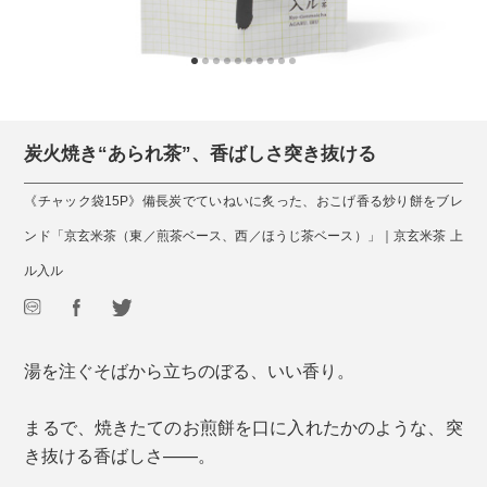
炭火焼き“あられ茶”、香ばしさ突き抜ける
《チャック袋15P》備長炭でていねいに炙った、おこげ香る炒り餅をブレ
ンド「京玄米茶（東／煎茶ベース、西／ほうじ茶ベース）」｜京玄米茶 上
ル入ル
湯を注ぐそばから立ちのぼる、いい香り。
まるで、焼きたてのお煎餅を口に入れたかのような、突
き抜ける香ばしさ——。