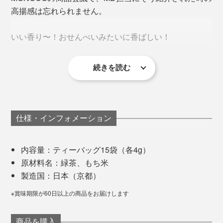
で仕上げました。
っぷり気軽に飲みたい方へおすすめ。
高揚感は忘れられません。
最短時間で蒸すことで、お茶本来の際立った風味やうま
いい香り〜！おせんべいみたいに香ばしい！
みを引き出し、「炒り餅」の香ばしさに負けない、さわ
やかな香りが特徴です。
続きを読む
スタッフみんながその玄米茶の香ばしさに驚き、声をあ
げていました。
『京玄米茶 上ル入ル』は、その炒り餅から引き出せる
仕様・インフォメーション
至高の香ばしさ、あたらしい玄米茶のおいしさを追求す
るために、京都の老舗米菓舗「鳴海屋（なるみや）」
内容量：ティーバッグ15袋（各4g）
と、お餅をいちから共同開発しました。
写真中央が本品
原材料名：緑茶、もち米
製造国：日本（京都）
原料は新羽二重もち米。それを水に浸け、丸粒のままヒ
誰かに贈りたくなるパッケージデザインも、目を引く矢
ノキのせいろで蒸し上げることで、お米本来のうまみを
※賞味期限が60日以上の商品をお届けします
印がポイントに。
引き出します。
ひとつひとつ手作業で結んでいるという、ギフト包装の
商品を購入