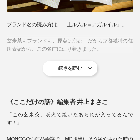
煎茶ベースの玄米茶「東」
ブランド名の読み方は、「上ル入ル＝アガルイル」。
玄米茶もブランドも、原点は京都。だから京都独特の住
所表記から、この名前に辿り着きました。
続きを読む
「アガル」には文字通り、気分がアガる、縁起が上が
る、という意味を重ねて。「イル」も、炒るや染み入る
に加え、ヒップホップ用語で「イケてる、優れている」
食べものを無駄なく、縁起のチカラを最後までおいしく
という意味も含まれるいい響き。
《ここだけの話》編集者 井上まさこ
いただく知恵と文化が生んだ、いっぷくだったのです。
まさに、「アガルイル」を表現するかのような、突き抜
「この玄米茶、炭火で焼いたあられが入ってるんで
けた香ばしさと心晴れる味わい。
す！」
写真は個包装タイプ（12Pボックス、ギフトセット）
摘みたてのやわらかい新芽をすぐに蒸す「若蒸し製法」
本品は、お得なチャック袋タイプ。自宅やオフィスでた
MONOCOの商品会議で、MD担当にそう紹介された時の