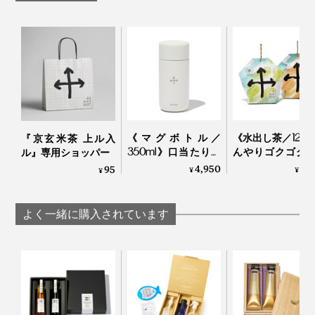
に。
誰でも簡単に淹れられるよう考えられたティーバッグタ
イプのお茶だから、難しいルールも作法もありません。
《マグボトル／
《水出し茶／12P
『京玄米茶 上ル入
写真は個包装タイプ（12Pボックス、ギフトセット）
350ml》口当たりの
んやりゴクゴク
ル』専用ショッパー
いい飲み口、ひとひ
長炭でていねい
4,950
1,
95
¥
¥
¥
抹茶の原料であるてん茶の茎だけを選別した、茎ほうじ
ねりで開閉できる真
ったおこげ香る
夏場は氷を入れてアイスにしても、香ばしさはそのま
空2層構造の「上ル
餅をブレンドし
茶を採用。
ま。ぜひおためしください。
入ルオリジナルボト
「水出し緑茶・
よく一緒に購入されています
ル
じ茶」｜京玄米茶
遮光状態で栽培されるてん茶は、日が当たらない分渋み
ル入ル
成分・カテキンの含有量が少なく、旨み成分・テアニン
なんとその餅粒を、備長炭の炭火で丁寧に炙って焼き上
写真は個包装タイプ（
12Pボックス
）
が豊富でやさしい甘みが広がります。
げていくという、こだわりの深さです。
おいしい飲み方の目安は、ティーバッグ1袋に対して熱
「炒り餅」の香ばしさにやさしく寄り添えるよう、味が