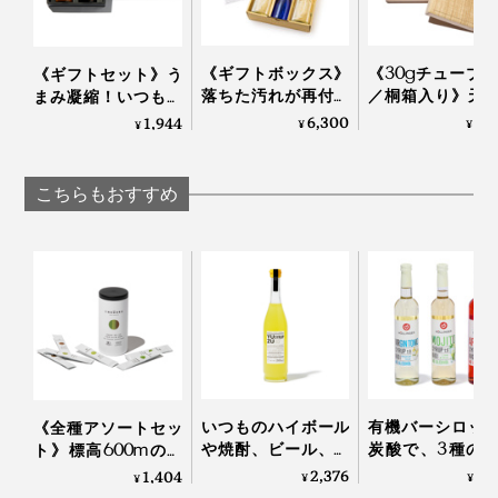
湯120cc程度を注ぎ、1分ほど待ったらティーバッグを
強い葉の部分ではなく、うまみをたっぷり蓄えたやわら
よく振って引き上げるだけ。
かな茎部分を焙煎。茎ほうじ茶ならではの、品のある香
りや風味も引き立つ一杯に。
《ギフトボックス》
《30gチューブ×
《ギフトセット》う
落ちた汚れが再付着
／桐箱入り》天
まみ凝縮！いつもの
しない、綿もカシミ
分97.1%、フッ素
醤油・お酢が宗田節
6,300
5,
1,944
¥
¥
¥
ヤも洗える「洗濯洗
泡剤・研磨剤・
で輝きだす、つぎ足
剤」｜Fukii
料・合成原料フ
して使える「だし醤
の「木曽檜歯磨
油＆だし酢（化粧箱
こちらもおすすめ
ェル」
入り）」｜
SHIMANTO DOMEKI
口の中で香ばしさが弾けるよう、あえて角にほんの
COMPANY
り“おこげ”をつける細やかな焼き加減も職人の手作業
で。
湯量もあくまで目安なので、急須でたっぷり淹れても、
いつものハイボール
有機バーシロッ
《全種アソートセッ
カップで2煎目を注いでもOK。
や焼酎、ビール、紅
炭酸で、3種の
ト》標高600mの静
抽出したお茶の水色は、日が沈む夕焼け空を想わせる琥
茶に入れるだけで、
ドリンク
岡・有機茶畑で育っ
2,376
2,
1,404
¥
¥
¥
珀色。
本格バーの味わいに
HOLLINGER
た、溶かして飲むオ