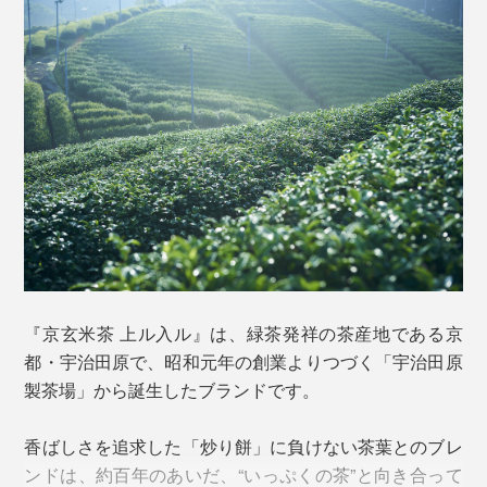
写真左奥は「ほうじ茶ベース（西）、写真右前は「煎茶ベース（東）」※写真は個
包装タイプ（12Pボックス、ギフトセット）
これぞ、『京玄米茶 上ル入ル』が玄米茶の原点を見つ
め直したことで生まれた、突き抜ける香ばしさのヒケツ
です。
私たちにとって馴染み深い玄米茶といえば、「炒ったお
米」入りのお茶。
『京玄米茶 上ル入ル』は、緑茶発祥の茶産地である京
都・宇治田原で、昭和元年の創業よりつづく「宇治田原
でも、原点は「炒った餅」入りのお茶が玄米茶の“姿”で
製茶場」から誕生したブランドです。
した。
香ばしさを追求した「炒り餅」に負けない茶葉とのブレ
ンドは、約百年のあいだ、“いっぷくの茶”と向き合って