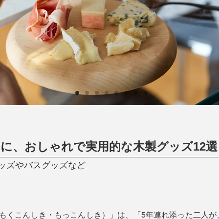
ひんやり今治タオル、生き返る〜
掃除・洗濯
肌・髪ケア
タオル
バスグッズ
スリッパ
ひんやりグッズ
防災用品
あったかグッズ
水筒
健康グッズ
日用品／その他
オーラルケア
に、おしゃれで実用的な木製グッズ12選
ッズやバスグッズなど
（もくこんしき・もっこんしき）」は、「5年連れ添った二人が