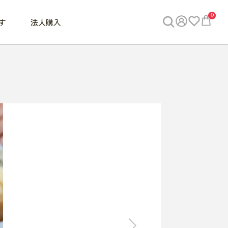
0
す
法人購入
WORK
ビジネス
ENJOY
寝具
10,000円 - 30,000円
30,000円以上
べて
すべて
すべて
すべて
らめきデスク
PC・スマホ関連
お出かけスパイス
敷き寝具
っと一息ふぅ
椅子・クッション
思い出トラベル
掛け寝具
っぱり清潔感
収納
外で過ごすって最高
パジャマ
事へGO
ビジネス／小物
好き・・にどっぷり
枕・小物
食料品
旅行・遊び
すべて
すべて