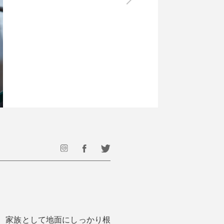
最後のひと口までキンキン
ドリンク
旅行
フード
アウトドア
旅行遊び／その他
、家族として地面にしっかり根