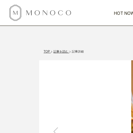
HOT NOW
新商品
CATEGORY
PRICE
SCENE
HOT NOW!
GIFTS
インテリア
1,000円未満
1,000円 
TOP
記事を読む
記事詳細
今週のT
カテゴリから探す
価格から探す
シーンから探す
すべて
すべて
特別な贈りもの
家具
すべての
会話が弾む
収納
特集一
気のきく手土産
照明
毎日使ってね
インテリア雑貨
おまと
ベランダ・庭
アウト
インテリア／そ
キッチン
すべて