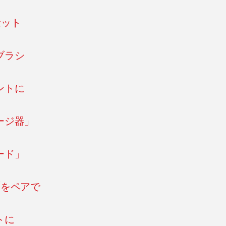
セット
ブラシ
ントに
ージ器」
ード」
”をペアで
トに