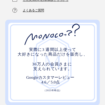
ひとつひとつの技術の積み重ねから生まれた、“手袋の
よくあるご質問
まち”からの贈り物。この冬、ぜひたくさん使ってくだ
さい。プレゼントにも、ぜひどうぞ。
手袋の生産が130年近く続いている“手袋のまち”、東かがわ市