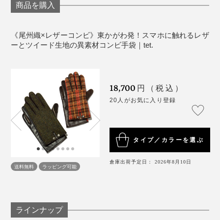
さい。型崩れを防ぐ効果があり、長持ちします。
商品を購入
るため、縫い代をそれぞれ変え、ズレないように力加減
革は適度な油分を補給することが大事です。手で革
しながら縫製。レザーは一度縫うと針穴が空いてしまう
をなでたり、揉んだりする程度でも適度な油分を補
ため、縫い直しのできない一発勝負です。
《尾州織×レザーコンビ》東かがわ発！スマホに触れるレザ
給できます。それでも表面がカサついてしまった場
ーとツイード生地の異素材コンビ手袋｜tet.
合は、薄く皮革クリームをつけてください。 皮革ク
リームとの相性、革の特性上、シミができる恐れが
ありますので、まずは目立たないところで試し塗り
18,700
円（税込）
をされることをおすすめします。
20人がお気に入り登録
※本製品は天然皮革を使用しております。現在の皮革染色技術では、
摩擦・水による多少の脱色は避けられません。濃色品の場合、使用上
の摩擦により他のものへ色移りする場合がありますのでご注意くださ
い。
タイプ／カラーを選ぶ
手首のボタンホックを留めれば、ますます手にフィッ
《商品仕様》
ト。『tet.』オリジナルデザインのボタンがアクセント
倉庫出荷予定日： 2026年8月10日
サイズ（アイテム寸法）：［MEN］（約）全長24×手
送料無料
ラッピング可能
にも。
の甲幅10cm、はき口幅／約11cm［WOMEN］（約）
全長23×手の甲幅8.5cm、はき口幅／約10cm
クロダのレジェンド職人、大島陸夫さん。立体的な手袋の仕上がり、革や縫い代の厚みか
ら、数秒で逆算して、型紙を調整できる
外箱：13cm×26.5cm×3.5cm
ラインナップ
素材：［手のひら側］羊革（導電タイプ） ［甲