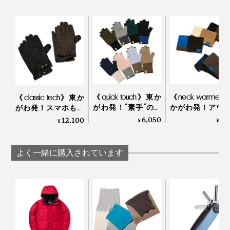
ツイード生地には柄があるため、左右対称に見えるよう
側］尾州織ツイード生地（MEN／毛100 WOMEN
に計算して裁断する工夫も。
／毛65%、アクリル35%） ［裏地］カシミヤ100%
製造国：日本
ALLレザーの手袋もクラッシックな良さがありますが、
ツイード生地を組み合わせることで、より温かみや柔ら
※全て人の手で縫製しているため、サイズには多少の個体差がござい
ます。あらかじめご了承ください。
かな印象に。
「尾州織」は高価な生地のため、服だと手が出にくい価
《quick touch》東か
《neck warmer
《classic tech》東か
格になってしまいますが、手袋なら手軽に楽しめるのも
がわ発！“素手”の感
かがわ発！アウ
がわ発！スマホも使
覚で動きやすい、あ
アにも、通勤に
える、タフでホット
6,050
7,
12,100
いいところ。“遊休資材”の有効利用にもつながっていま
¥
¥
¥
ったかウール手袋｜
使える「ポーラ
な機能派グローブ｜
男性用は、ダークグリーンベースのヘリンボーン柄生地
す。
tet.
ク®」のあった
tet.
＋ブラックのレザー。女性用は、オレンジベースのチェ
ックウォーマー｜tet
よく一緒に購入されています
ック柄＋ダークブラウンのレザーの組み合わせ。