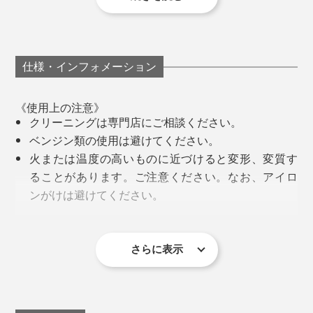
タッチパネル対応。手袋をしたままスマホをスイスイ操
作できるから、いちいち外す面倒がありません。
仕様・インフォメーション
《使用上の注意》
クリーニングは専門店にご相談ください。
ベンジン類の使用は避けてください。
火または温度の高いものに近づけると変形、変質す
ることがあります。ご注意ください。なお、アイロ
ンがけは避けてください。
温度・湿度の低いところに保管してください。
金具が色落ちしたり、付属品がとれることがありま
とくに、異なる素材を組み合わせて、手のカタチと動き
写真は「
leather touch
」
す。ご注意ください。
さらに表示
にフィットする手袋をつくるには、熟練の技術が必要な
革以外の素材部分は、強い摩擦を加えるとピリング
のだとか。
内側には、カシミヤ100％のニット地。フンワリした柔
(毛玉)が発生しやすいのでご注意ください。
らかさに包まれます。天然の調湿作用により、蒸れにく
手袋装着後は、まず縦に引っ張って形を整えてくだ
レザーとツイード生地では、目の細かさや伸縮性が異な
くて快適です。