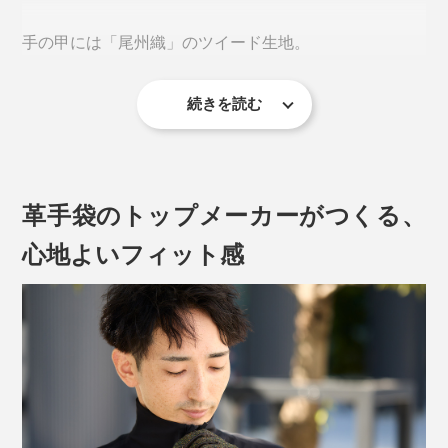
手の甲には「尾州織」のツイード生地。
続きを読む
「尾州織」とは、イギリスのハダースフィールド、イタ
リアのビエラに並ぶ世界三大毛織物といわれ、世界の名
だたるハイブランドが採用する、高品質なテキスタイ
革手袋のトップメーカーがつくる、
ル。
心地よいフィット感
古くから日本最大の毛織物産地として知られる尾州（愛
知県尾張西部地域から岐阜県西濃地域）でつくられてい
ます。