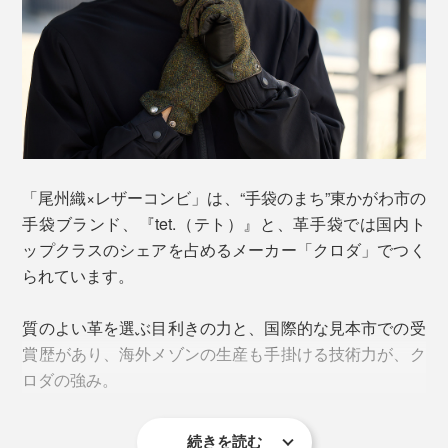
「尾州織×レザーコンビ」は、“手袋のまち”東かがわ市の
写真は「MEN／ヘリンボーン」
手袋ブランド、『tet.（テト）』と、革手袋では国内ト
そんな尾州産地に眠っていた” 遊休資材“に着目し、命を
ップクラスのシェアを占めるメーカー「クロダ」でつく
吹き込んだのが本品「尾州織×レザーコンビ」。
られています。
手のひら・指のマチ・親指には、定番の「
leater touch
」
質のよい革を選ぶ目利きの力と、国際的な見本市での受
と同じイタリア製の羊革を使用。手の動きに寄り添って
賞歴があり、海外メゾンの生産も手掛ける技術力が、ク
くれるような柔らかさ。使うほどに手になじみます。
ロダの強み。
一見普通のレザーに見えますが、なんと、導電タイプで
続きを読む