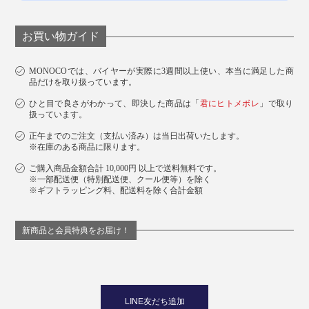
お買い物ガイド
MONOCOでは、バイヤーが実際に3週間以上使い、本当に満足した商
品だけを取り扱っています。
ひと目で良さがわかって、即決した商品は「
君にヒトメボレ
」で取り
扱っています。
正午までのご注文（支払い済み）は当日出荷いたします。
※在庫のある商品に限ります。
ご購入商品金額合計 10,000円 以上で送料無料です。
※一部配送便（特別配送便、クール便等）を除く
※ギフトラッピング料、配送料を除く合計金額
新商品と会員特典をお届け！
LINE友だち追加