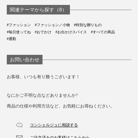
温める特許技術の
ブランデー製造
を改善する「リカバ
「USB式ヒーティン
働者が見つけた
リーウエア」｜
関連テーマから探す（8）
グパッド」｜INKO
的ヒーリング「
VENEX
リーストーンピ
#ファッション
#ファッション／小物
#特別な贈りもの
ー」｜INATURA 
#毎日使ってね
#おでかけ
#お出かけスパイス
#すべての商品
チュラ
#通勤
お問い合わせ
お客様、いつも有り難うございます！
なにかご不明な点などありませんか?
商品の仕様や利用方法など、お気軽にお尋ねください。
コンシェルジュに相談する
ご注文済みのお客様はこちらから