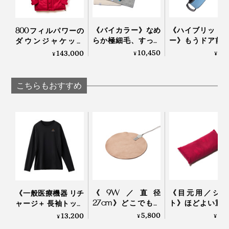
《バイカラー》なめ
《ハイブリッド
800フィルパワーの
らか極細毛、すっき
ー》もうドア前
ダウンジャケット
り軽い着け心地の
わない。“鍵収納
「南極観測隊モデ
10,450
5,
143,000
¥
¥
¥
「カシミヤネックウ
追求したコンパ
ル」｜ZANTER
ォーマー」｜el alto
なキーケース
Orbitkey
こちらもおすすめ
『tet.』オリジナルデザインの外箱つき
『tet.』を立ち上げた、東かがわ市出身の松下文（まつ
した・ふみ）さんは、
ダークカラーでまとまりがちな冬スタイルに、温かみの
「手袋は、繊細な手仕事から生まれます。私たちは、モ
ある華やかさを添えてくれます。
ノを生み出す『手』に注目して、手と、その先に広がる
物語を伝えていく、という想いを込めて、『tet.』と名
《9W／直径
《目元用／ショ
《一般医療機器 リチ
づけました」
27cm》どこでもあ
ト》ほどよい重
ャージ＋ 長袖トップ
ったかデスクワー
蒸気で、じんわ
ス》寝ている間に血
5,800
4,
13,200
¥
¥
¥
ク！銀ナノインクで
持ちいい！チェ
行促進、疲れ・コリ
と話します。