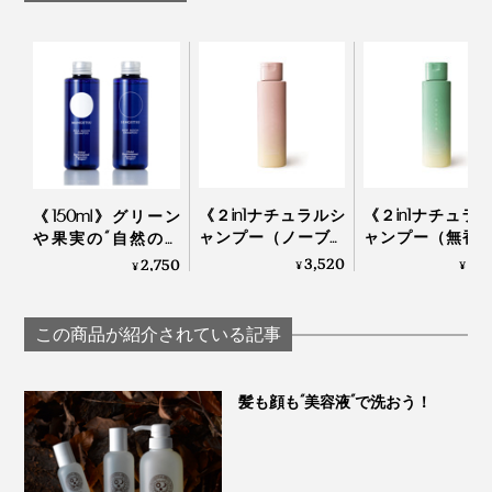
《２in1ナチュラルシ
《２in1ナチュラ
《150ml》グリーン
ャンプー（ノーブル
ャンプー（無香
や果実の“自然の香
フラワー）250ml 》
250ml 》「茶の
り”でリフレッシュ！
3,520
3,
2,750
¥
¥
¥
「米と芍薬」でうる
茶葉」で和らぐ
これ1本で髪・顔・体
おう、99％植物由来
99％植物由来の
がしっとり潤う「全
のアミノ酸系シャン
ノ酸系シャンプ
身シャンプー」｜
この商品が紹介されている記事
プー | uruotte
uruotte
MANGETSU・
SINGETSUシャンプー
髪も顔も“美容液”で洗おう！