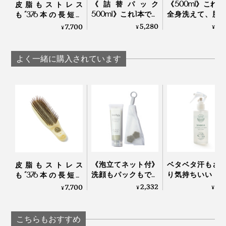
《詰替パック
《500ml》これ1
皮脂もストレス
500ml》これ1本で全
全身洗えて、肌
も“376本の長短ピ
身洗えて、肌も髪も
もしっとり潤う
ン”が洗い流してくれ
5,280
5,
7,700
¥
¥
¥
しっとり潤うシャン
ンプー｜Jam Labe
る「スカルプブラ
プー｜Jam Label
シ」｜Jam Labelスカ
ルプブラシ
よく一緒に購入されています
《泡立てネット付》
ベタベタ汗もさ
皮脂もストレス
洗顔もパックもでき
り気持ちいい！
も“376本の長短ピ
る、「富山クレイ フ
顔も体も、スプ
ン”が洗い流してくれ
2,332
2,
7,700
¥
¥
¥
ェイシャルウォッシ
して拭き取るだ
る「スカルプブラ
ュ」｜グリーペルル
「ドライウォッ
シ」｜Jam Labelスカ
KEIKO
ュ」
ルプブラシ
こちらもおすすめ
YODELLOUTDOO