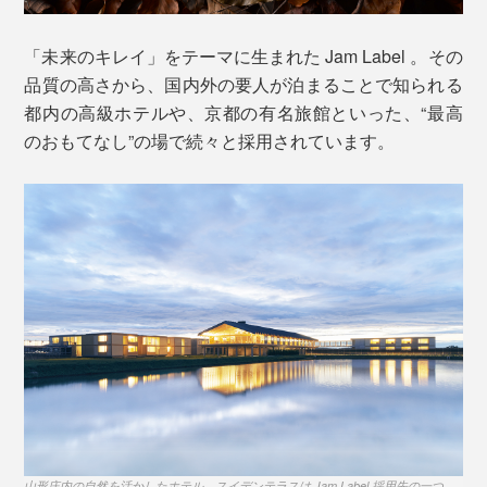
「未来のキレイ」をテーマに生まれた Jam Label 。その
品質の高さから、国内外の要人が泊まることで知られる
都内の高級ホテルや、京都の有名旅館といった、“最高
※髪が長い人やオイリー肌の人は、髪を洗った後の泡が足りなくなる場合がありま
のおもてなし”の場で続々と採用されています。
す。そのときは、シャンプーを継ぎ足して、再びよく泡立ててください
。
全身を洗ったら、一気にシャワーで流して、お風呂は終
了。
こだわりの「泡」は、泡立ちがよくて、モチモチの感
触。汚れをしっかり浮かしながら、洗い上がりの肌はし
山形庄内の自然を活かしたホテル、スイデンテラスは Jam Label 採用先の一つ
。