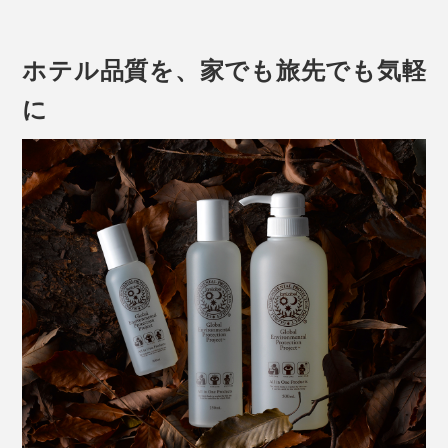
髪を扱うトップサロンオーナーを始め、薬剤師やコスメ
処方研究員といったエキスパートたちが、試作しては、
プロの美容師たちとともに使用感をチェック。
まずは、いつものように頭を洗います。指でマッサージ
ホテル品質を、家でも旅先でも気軽
するように洗っていると、ますます泡立ってきて、しか
に
も、その泡がヘタりにくいことを実感するはずです。
シャンプー後はすぐに流さないで、そのまま髪を「泡パ
ック」するのがオススメ（2分以上）。その間に、残り
の泡で顔～体と、泡を上から下へ流していくイメージで
洗ってください。
5年がかりで、洗い心地、仕上がりともに極めた Jam
Label を完成させました。