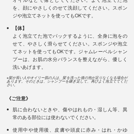
私たちの髪・肌へのストレスはもちろん、自然環境への
を、顔にやさしくのせて洗顔してください。スポン
ストレスも徹底的に抑えた逸品です。
ジや泡立てネットを使ってもOKです。
【体】
よく泡立てた泡でパックするように、全身に泡をの
せて、やさしく滑らせてください。スポンジや泡立
てネットを使ってもOKです。ジャムレーベルシャン
プーは、お肌の水分バランスを整えながら、優しく
洗いあげます。
※髪が長い人やオイリー肌の人は、髪を洗った後の泡が足りなくなる場合が
あります。そのときは、シャンプーを継ぎ足して、再びよく泡立ててくだ
さい。
《ご注意》
肌に合わないときや、傷やはれもの・湿しん等、異
常のある部位には使わないでください。
使用中や使用後、皮膚や頭皮に赤み・はれ・かゆ