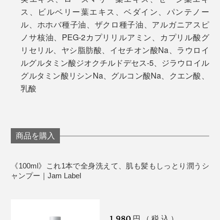
ス、ビルベリー葉エキス、ベダイン、パンテノー
ル、ホホバ種子油、ザクロ種子油、アルガニアスピ
ノサ核油、PEG-2カプリリルアミン、カプリル酸グ
リセリル、ヤシ脂肪酸、イセチオン酸Na、ラウロイ
ルグルタミン酸ジオクチルドデセス-5、ジラウロイル
グルタミン酸リシンNa、グルコン酸Na、クエン酸、
乳酸
商品を購入
《100ml》これ1本で全身洗えて、肌も髪もしっとり潤うシ
ャンプー｜Jam Label
1,980
円（税込）