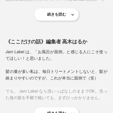
っとり。髪もスルリとまとまる――1回で、ここまで心
地よい全身洗いができる Jam Label の成分は、
続きを読む
使い心地のよさはもちろんですが、これ一つで全身を洗
って、1回で流せることから、「水やシャンプーのコス
トを抑えられる」「3～4種あったアメニティボトルのス
特長1
ペースを削減できる」という、ミニマムな思考からも評
髪や肌が持つバリア機能を守りながら、汚れを落と
「泡パック」した髪は、しっとりまとまって、指どおり
《ここだけの話》編集者 高木はるか
価されているのです。
すアミノ系洗浄成分
なめらか。髪を乾かした後も、しっとり感が続いて、ヘ
Jam Label は、「お風呂が面倒」と感じる人にこそ使っ
アオイルでケアしたようにまとまります。
特長2
てほしい！と思いました。
世界85ヵ国でオーガニック認証の実績がある「エコ
湯上り後の顔も体も、しっとり。タオルで拭いた後も、
サート認証」を取得した、12種の植物成分
髪の量が多い私は、毎日トリートメントしないと、髪が
肌がつっぱる感じは、まずありません。
絡まりやすいのですが、これが本当に面倒で（笑）
特長3
今までのように、化粧水にオイル、クリームと、何重も
99％以上の生分解性がある、環境に配慮した成分
でも、 Jam Label なら洗いっぱなしのままでOK。洗っ
塗り重ねるような保湿ケアは、必要ないはずです。
た後の髪を手櫛で梳いても、まずひっかかりません。
特長4
シリコンなどの合成ポリマー、パラベンやフェノキ