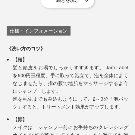
続きを読む
シエタノールは使わない
今まで40分かかっていた入浴時間も、25分くらいに短
縮できるようになったので、疲れている日も、お風呂が
特長5
負担に感じなくなりました。「お風呂がカンタンだと、
遺伝子組み換えされた素材は使わない
体も心もこんなにラクなんだ」と気づけたことは、大き
仕様・インフォメーション
私たちの毎日の暮しでも、 Jam Label を使えば使うほ
な体験です。
ど、髪と肌にいいだけでなく、時短やコスト削減、水や
《洗い方のコツ》
環境への配慮も叶います。
初めてJaｍLabelを使った日は、泡を流した後、肌に今
【頭】
までにない「ぬめり」を感じて、「シャンプーが落とし
自宅だけでなく、旅行や出張、ジムでも使いやすい1
髪と頭皮をお湯でしっかりすすぎます。 Jam Label
切れていないのかな」と、もう一度念入りにシャワーを
本。「100mlボトル」は、まずは少量を試したい人、持
を500円玉程度、手に取って泡立て、泡を全体によく
浴びてしまったのですが、実はこのぬめりこそ「うるお
ち歩き用にオススメのタイプ。プレゼントにも、ぜひど
なじませたら、指の腹で地肌をマッサージするよう
い成分」だそう。
1本で、頭から足まで全身洗えて、特別な保湿ケアもい
うぞ。
にシャンプーします。
らない…… Jam Label で、体も気持ちもずっとラクに。
泡を毛先までもみ込むようにして、2～3分「泡パッ
お風呂上がりにタオルで拭いて、しばらくすると、落ち
ク」すると、トリートメント効果がアップします。
着いてきます。乾燥しやすい肘や膝もしっとり。ぜひ、
仕事が忙しい人、小さいお子さんがいる人、髪が長くて
試してみてください。
シャンプーが大変な人、乾燥肌でお風呂後のケアが大変
【顔】
な人、大人からお子さんまで、男女問わず、ぜひ使って
メイクは、シャンプー前にお手持ちのクレンジング
ほしい心地よさです。
オイルなどで落としてください。よく泡立てた泡