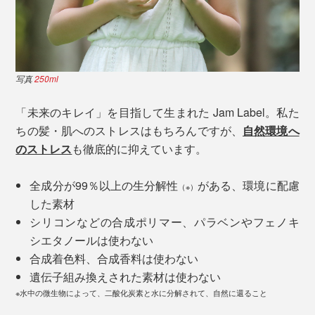
写真
250ml
「未来のキレイ」を目指して生まれた Jam Label。私た
ちの髪・肌へのストレスはもちろんですが、
自然環境へ
のストレス
も徹底的に抑えています。
全成分が99％以上の生分解性
がある、環境に配慮
（※）
した素材
シリコンなどの合成ポリマー、パラベンやフェノキ
シエタノールは使わない
合成着色料、合成香料は使わない
遺伝子組み換えされた素材は使わない
※水中の微生物によって、二酸化炭素と水に分解されて、自然に還ること