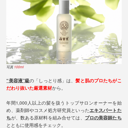
写真
100ml
“美容液”級
の「しっとり感」は、
髪と肌のプロたちがこ
だわり抜いた厳選素材
から。
年間1,000人以上の髪を扱うトップサロンオーナーを始
め、薬剤師やコスメ処方研究員といった
エキスパートた
ち
が、数ある原材料を組み合せては、
プロの美容師たち
とともに使用感をチェック。