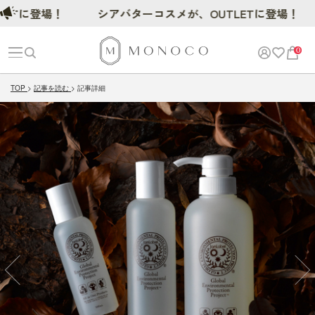
場！
シアバターコスメが、OUTLETに登場！
0
TOP
記事を読む
記事詳細