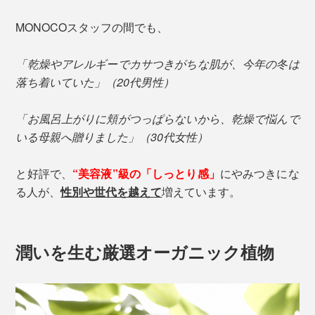
MONOCOスタッフの間でも、
「乾燥やアレルギーでカサつきがちな肌が、今年の冬は
落ち着いていた」（20代男性）
「お風呂上がりに頬がつっぱらないから、乾燥で悩んで
いる母親へ贈りました」（30代女性）
と好評で、
“美容液”級の「しっとり感」
にやみつきにな
る人が、
性別や世代を越えて
増えています。
潤いを生む厳選オーガニック植物