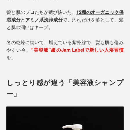
髪と肌のプロたちが選び抜いた、
12種のオーガニック保
湿成分
と
アミノ系洗浄成分
で、汚れだけを落として、髪
と肌の潤いはキープ。
冬の乾燥に続いて、増えている紫外線で、髪も肌も傷み
やすい今、
“美容液”級のJam Labelで新しい入浴習慣
を。
しっとり感が違う「美容液シャンプ
ー」