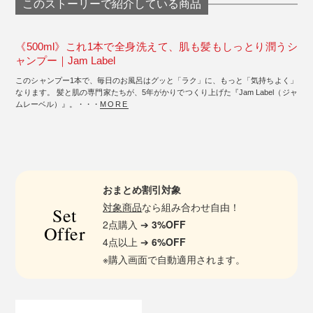
このストーリーで紹介している商品
《500ml》これ1本で全身洗えて、肌も髪もしっとり潤うシ
ャンプー｜Jam Label
このシャンプー1本で、毎日のお風呂はグッと「ラク」に、もっと「気持ちよく」
なります。 髪と肌の専門家たちが、5年がかりでつくり上げた『Jam Label（ジャ
ムレーベル）』。・・・
MORE
おまとめ割引対象
対象商品
なら組み合わせ自由！
Set
2点購入 ➔
3%OFF
Offer
4点以上 ➔
6%OFF
※購入画面で自動適用されます。