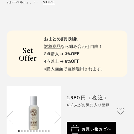
ムレーベル）』。・・・
MORE
おまとめ割引対象
対象商品
なら組み合わせ自由！
Set
2点購入 ➔
3%OFF
Offer
4点以上 ➔
6%OFF
※購入画面で自動適用されます。
1,980
円（税込）
418人がお気に入り登録
お買い物カゴへ