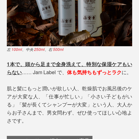
左
100ml
、中央
250ml
、右
500ml
1本で、頭から足まで全身洗えて、特別な保湿ケアもい
らない
…… Jam Label で、
体も気持ちもずっとラク
に。
肌と髪にもっと潤いが欲しい人、乾燥肌でお風呂後のケ
アが大変な人、「仕事が忙しい」「小さい子どもがい
る」「髪が長くてシャンプーが大変」という人、大人か
らお子さんまで、男女問わず、ぜひ使ってほしい心地よ
さです。