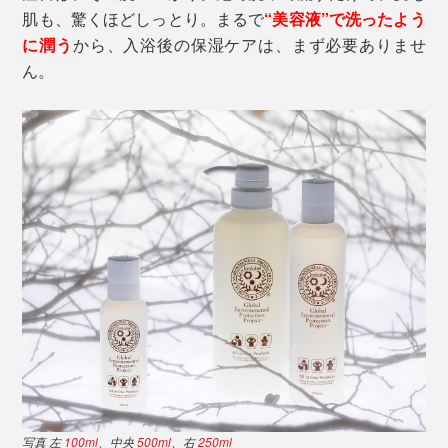
肌も、驚くほどしっとり。まるで
“美容液”で洗ったよう
に潤う
から、入浴後の保湿ケアは、まず必要ありませ
ん。
写真 左
100ml
、中央
500ml
、右
250ml