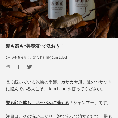
髪も顔も“美容液”で洗おう！
1本で全身洗えて、髪も肌も潤うJam Label
長く続いている乾燥の季節。カサカサ肌、髪のパサつき
に悩んでいる人こそ、Jam Labelを使ってください。
髪も顔も体も、いっぺんに洗える
「シャンプー」です。
注目は、その洗い上がり。泡で洗って流すだけで、髪も