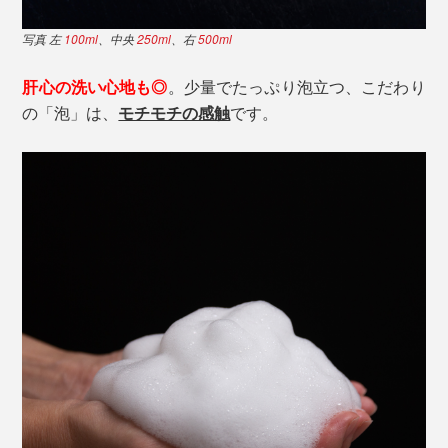
写真 左
100ml
、中央
250ml
、右
500ml
肝心の洗い心地も◎
。少量でたっぷり泡立つ、こだわり
の「泡」は、
モチモチの感触
です。