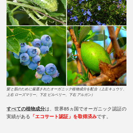
髪と肌のために厳選されたオーガニック植物成分を配合（上左キュウリ、
上右 ローズマリー、下左 ビルベリー、下右 アルガン）
すべての植物成分
は、世界85ヵ国でオーガニック認証の
実績がある
「エコサート認証」を取得済み
です。