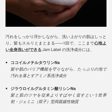
汚れをしっかり浮かしながら、洗い上がりの肌はしっと
り。髪もスルリとまとまる――1回で、ここまで
心地よ
い全身洗いができる
Jam Label の洗浄成分には、
ココイルメチルタウリンNa
髪や肌のバリア機能を守りながら、たっぷりの泡で
汚れを落とすアミノ系洗浄成分
ジラウロイルグルタミン酸リシンNa
髪と肌のツヤを従来よりすばやく促すという世界
初・ジェミニ（双子）型両親媒性物質