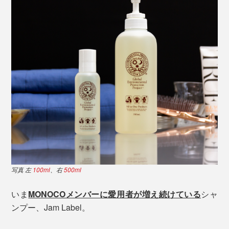
写真 左
100ml
、右
500ml
いま
MONOCOメンバーに愛用者が増え続けている
シャ
ンプー、Jam Label。