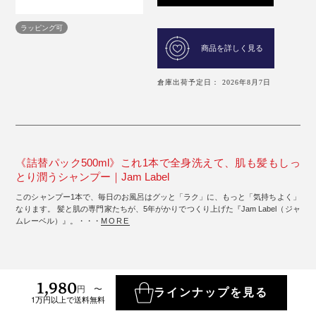
ラッピング可
商品を詳しく見る
倉庫出荷予定日： 2026年8月7日
《詰替パック500ml》これ1本で全身洗えて、肌も髪もしっ
とり潤うシャンプー｜Jam Label
このシャンプー1本で、毎日のお風呂はグッと「ラク」に、もっと「気持ちよく」
なります。 髪と肌の専門家たちが、5年がかりでつくり上げた『Jam Label（ジャ
ムレーベル）』。・・・
MORE
1,980
円 〜
ラインナップを見る
1万円以上で送料無料
おまとめ割引対象