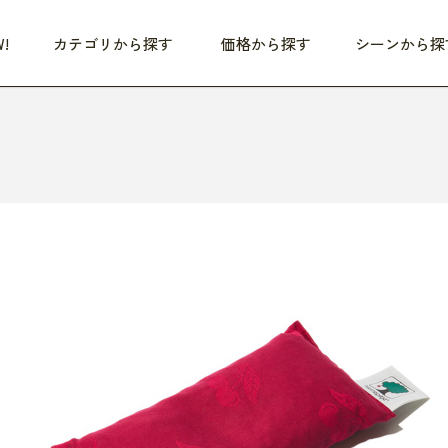
!
カテゴリから探す
価格から探す
シーンから探
つめた〜い夏、どうぞ！
HEALTHY
家電
HOME
ファッション
- 3,000円
3,000円 - 5,000円
5,000円 - 10,000円
OP10
すべて
すべて
すべて
すべて
す
朝までぐっすり
リビング家電
居心地のいい空間
服
ひ
商品 (新着順)
本気で休む
キッチン家電
家事ルンルン
バッグ
ほ
覧
いつも清潔
美容・健康家電
食いしん坊クラブ
靴・靴下
や
じぶんメンテナンス
オーディオ家電
料理と団らん
レイングッズ
仕
め割引
おうちエクササイズ
ファッション／小物
レット
の他
日用品
健康・美容
すべて
すべて