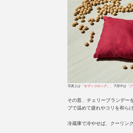
写真上は「
セヴィコロング
」、下段中は「
ク
その昔、チェリーブランデー
ブで温めて疲れやコリを和ら
冷蔵庫で冷やせば、クーリン