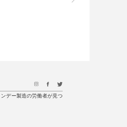
最後のひと口までキンキン
ドリンク
旅行
フード
アウトドア
旅行遊び／その他
ランデー製造の労働者が見つ