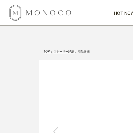
HOT NOW
新商品
CATEGORY
PRICE
SCENE
HOT NOW!
GIFTS
インテリア
1,000円未満
1,000円 
TOP
ストーリー詳細
商品詳細
今週のT
カテゴリから探す
価格から探す
シーンから探す
すべて
すべて
特別な贈りもの
家具
すべての
会話が弾む
収納
特集一
気のきく手土産
照明
毎日使ってね
インテリア雑貨
おまと
ベランダ・庭
アウト
インテリア／そ
キッチン
すべて