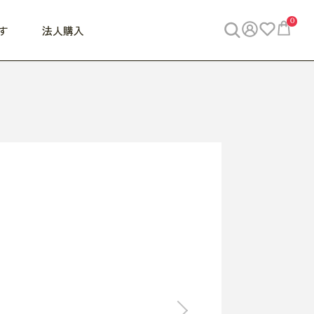
0
す
法人購入
WORK
ビジネス
ENJOY
寝具
10,000円 - 30,000円
30,000円以上
べて
すべて
すべて
すべて
らめきデスク
PC・スマホ関連
お出かけスパイス
敷き寝具
っと一息ふぅ
椅子・クッション
思い出トラベル
掛け寝具
っぱり清潔感
収納
外で過ごすって最高
パジャマ
事へGO
ビジネス／小物
好き・・にどっぷり
枕・小物
食料品
旅行・遊び
すべて
すべて