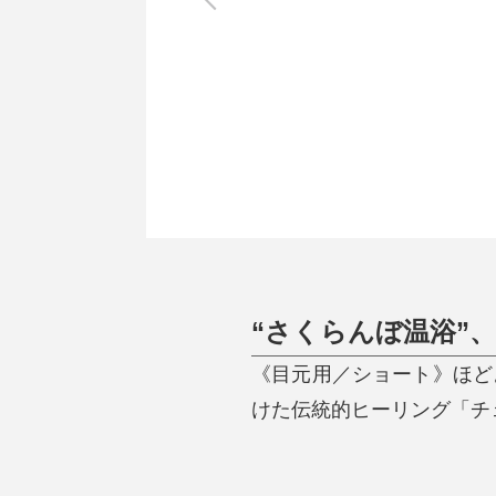
調理家電
調理器具
食器
タオル・ふきん
キッチン雑貨
“さくらんぼ温浴”
《目元用／ショート》ほど
けた伝統的ヒーリング「チェ