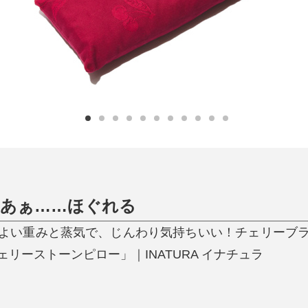
ひんやり今治タオル、生き返る〜
掃除・洗濯
肌・髪ケア
タオル
バスグッズ
スリッパ
ひんやりグッズ
防災用品
あったかグッズ
水筒
健康グッズ
日用品／その他
オーラルケア
、あぁ……ほぐれる
よい重みと蒸気で、じんわり気持ちいい！チェリーブ
リーストーンピロー」｜INATURA イナチュラ