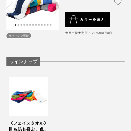
カラーを選ぶ
倉庫出荷予定日： 2026年8月8日
ラッピング可能
写真
HIPPOPOTAMUSのフェイスタオル
ラインナップ
毎日のシャワーが楽しみになって、体にも自然にも優し
い……あなたの大事な家族にも、友人にも、きっと使っ
4. ネイビー×マタドール
てほしくなるタオルです。
ネイビーは、ゴッホが
日本の浮世絵に影響を受けて描い
た
『アイリス』の青から。
マタドールは情熱の国、スペインをイメージした赤か
ら。
《フェイスタオル》
目も肌も喜ぶ、色鮮