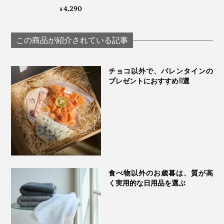
やかなオーガニック
4,290
¥
タオル｜
Hippopotamus
この商品が紹介されている記事
チョコ以外で、バレンタインの
プレゼントにおすすめ11選
5. ホワイト×オレンジ
ホワイトは、ルノアールの描いた白いドレスから。
写真 上 カリビアン×ゴールド、下 ホワイト×ブルー
オレンジは、ゴッホが南仏の明るい太陽をモチーフに描
食べ物以外のお歳暮は、質が高
いたとされる『ひまわり』から。
く実用的な日用品を選ぶ