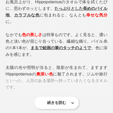
お風呂上がり、Hippopotamusのタオルで体を拭くたび
写真 カリビアン×ゴールド
に、思わずホッとします。
たっぷりとした長めのパイル
地
、
カラフルな色
に包まれると、なんとも
幸せな気分
見た目は薄手ですが、触ってみるとフカッとして頼もし
に。
い感触。
なかでも
色の美しさ
は特筆ものです。よく見ると、濃い
吸放湿性に優れた再生竹繊維が37％入っているので、ふ
色と淡い色が混じり合っている、繊細な織り。パイル糸
つうのコットンタオルより乾きやすいように感じまし
の1本1本が、
まるで絵画の筆のタッチのようで
、色に深
透明度の高い川が流れる石鎚山
た。
みを感じます。
洗浄に使った水も、バクテリアによる排水処理をおこな
太陽の光や照明が当ると、陰影が生まれて、ますます
うことで、自然環境への負荷をできる限り減らしていま
Hippopotamusの
奥深い色
に魅了されます。ジムや旅行
す。
2. カリビアン×ゴールド
といった、人目のある場所へ持っていきたくなるタオル
カリビアンは、どこまでも透き通るような、眩しいカリ
です。
ブの海の色から。
ゴールドは、ゴッホが描いた『アイリス』の背景を彩
る、輝くような黄色から。
続きを読む