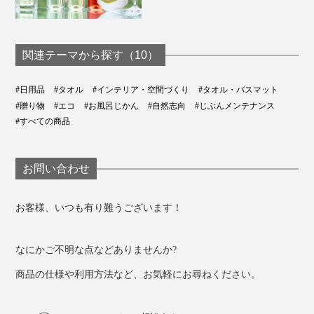
関連テーマから探す（10）
#日用品
#タオル
#インテリア・空間づくり
#タオル・バスマット
#贈り物
#エコ
#お風呂じかん
#自然志向
#じぶんメンテナンス
幅60×長さ120㎝のバスタオルは、一般的なバスタオル
#すべての商品
より、大きめのサイズ。
毎日のお風呂上がりやジム、旅行先で活躍するのはもち
お問い合わせ
ろん、お昼寝のケットや膝掛にも重宝します。
お客様、いつも有り難うございます！
なにかご不明な点などありませんか?
商品の仕様や利用方法など、お気軽にお尋ねください。