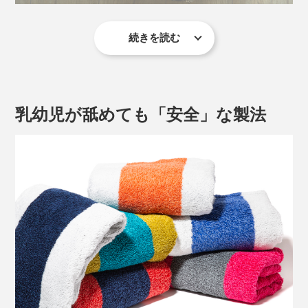
続きを読む
写真 左
フェイスタオル（ゴールド）
、右 バスタオル（カリビアン×ゴール
ド）
竹の繊維部分は、色の染まりが速いので、色が濃く、オ
ーガニックコットン部分は淡い――この色の濃淡が、ま
乳幼児が舐めても「安全」な製法
るで筆で描いた絵画のような奥行き感を表現しているの
です。
写真 上
フェイスタオル（オレンジ）
、下 バスタオル（ホワイト×オレン
ジ）
オーガニック繊維の世界基準「GOTS認定」をクリアし
たオーガニックコットンに、シルクのような光沢となめ
らかさのある再生竹繊維を合せることで、とびきりフワ