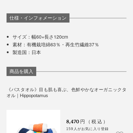
仕様・インフォメーション
サイズ：幅60×長さ120cm
素材：有機栽培綿63％・再生竹繊維37％
写真
HIPPOPOTAMUSのフェイスタオル
製造国：日本
その結果、繊維製品の世界的な安全規格「エコテック
ス」において、いちばん規制値が厳しい「クラス1」の
商品を購入
認証を取得しています。
3. ブリティッシュショートヘア×ローズ
《バスタオル》目も肌も喜ぶ、色鮮やかなオーガニックタ
「クラス1」は、日本では規制されていないアレルギー
ブリティッシュショートヘアは、イギリス由来の猫が持
オル｜Hippopotamus
誘発性染料やトルエンも含む、300を超える有害化学物
つ、美しい灰色の毛色から。
質を規制し、赤ちゃんが口に含んでも安心とされる、最
ローズは、香りと生命力に溢れるダマスクローズの艶や
高水準の安全性です。
かな花びらから。
8,470
円（税込）
159人がお気に入り登録