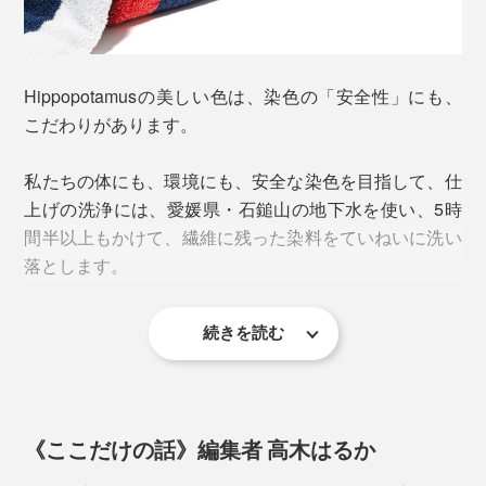
ッフワの柔らかさに織り上げています。
写真中央左から時計回りに、ホワイト×ブルー、カリビアン×ゴールド、ブリティ
Hippopotamusの美しい色は、染色の「安全性」にも、
ッシュショートヘア×ローズ、ネイビー×マタドール、ホワイト×オレンジ、ホワイ
こだわりがあります。
ト×ネイビー
色そのものにもこだわりがあって、バスタオルは、名画
私たちの体にも、環境にも、安全な染色を目指して、仕
や自然のインスピレーションを受けて生まれた全6色か
上げの洗浄には、愛媛県・石鎚山の地下水を使い、5時
ら選べます。
間半以上もかけて、繊維に残った染料をていねいに洗い
落とします。
1. ホワイト×ブルー
続きを読む
ホワイトは、フランスの画家、ルノアールが描いた『都
会のダンス』『田舎のダンス』の白いドレスから。
ブルーは、オランダの画家、ゴッホの代表作『星月夜』
に描かれた、渦巻く夜空から。
《ここだけの話》編集者 高木はるか