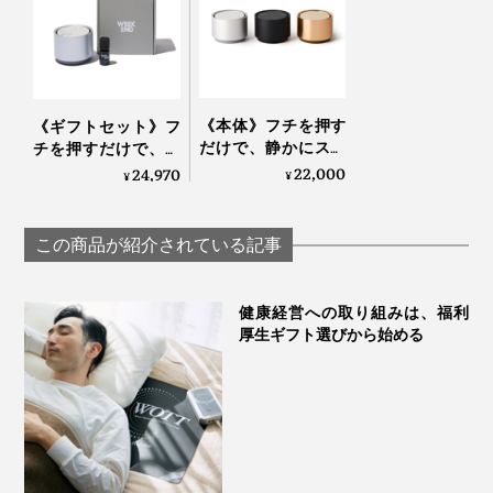
《本体》フチを押す
《ギフトセット》フ
だけで、静かにスイ
チを押すだけで、静
ッチON！水なし・
かにスイッチON！
22,000
24,970
¥
¥
コードレスで使える
水なし・コードレス
「アロマディフュー
で使える「アロマデ
ザー 2」｜WEEK
ィフューザー本体＋
この商品が紹介されている記事
END｜AROMA
エッセンシャルオイ
DIFFUSER 2
ル」｜WEEK END｜
AROMA DIFFUSER 2
健康経営への取り組みは、福利
厚生ギフト選びから始める