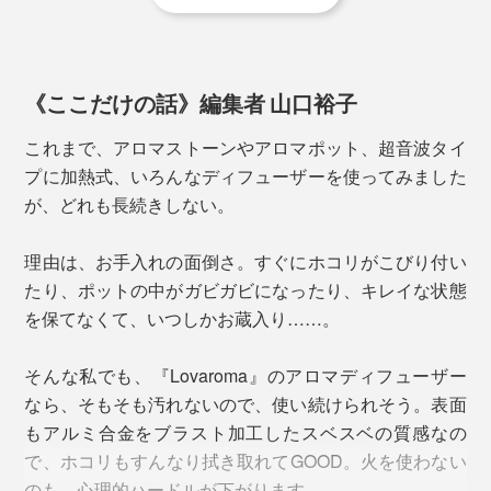
それに対し、「ネブライザー式」は水や熱を使わないた
め、そもそも汚れにくいのが特徴。ホコリがこびり付い
たり、周りがベタつくこともありません。
《ここだけの話》編集者 山口裕子
お手入れの目安は半年に１度。また、香りが弱くなった
時や、オイルの種類を変える時に、以下の方法でお手入
これまで、アロマストーンやアロマポット、超音波タイ
セット内容は、本体（空のオイルボトル付き）、ブレンド精油10ml、スポイト、
TypeCケーブル
れしてください。
プに加熱式、いろんなディフューザーを使ってみました
が、どれも長続きしない。
「小モード」で１日5時間使用した場合、10mlボトルで
オイルボトルを取り出し（中身が入っていれば空
約１ヶ月使えますが、実際は短時間でしっかり香るの
理由は、お手入れの面倒さ。すぐにホコリがこびり付い
の状態にして）、アルコールをボトルに注ぐ。
で、意外に長持ち。
たり、ポットの中がガビガビになったり、キレイな状態
を保てなくて、いつしかお蔵入り……。
本体に取り付け、約10分間作動させる。
使用するオイルは、『Lovaroma』オリジナルの「ブレ
ンド精油」推奨。それ以外の香りを使用する場合は、必
そんな私でも、『Lovaroma』のアロマディフューザー
※換気された場所で洗浄をしてください。
ず天然成分100％のものを使用してください。合成香料
なら、そもそも汚れないので、使い続けられそう。表面
を使用すると、内部に残留物が残りやすく、故障の原因
たったのこれだけ。こすったり、洗い流したり、道具を
もアルミ合金をブラスト加工したスベスベの質感なの
になります。
使う必要もなく、あっという間に完了です。
で、ホコリもすんなり拭き取れてGOOD。火を使わない
のも、心理的ハードルが下がります。