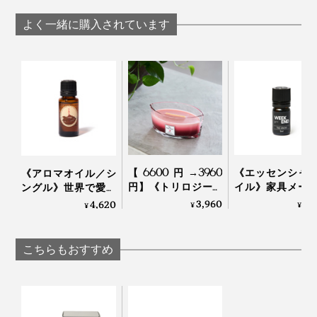
や飲用は絶対におやめください。
よく一緒に購入されています
原液は非常に濃度が高いため、直接触れないようご
注意ください。
目・口・鼻などの粘膜部位への接触は避けてくださ
い。
手についたオイルで目をこすらないようにご注意く
ださい。
家具やプラスチックなどに付着すると、変色・変質
の恐れがあります。
【6600円→3960
《エッセンシャ
《アロマオイル／シ
こぼれた際はすぐに拭き取ってください。
円】《トリロジーハ
イル》家具メー
ングル》世界で愛さ
ペットのいる空間で使用する際は、換気を十分に行
ースウィック》まる
が独自の製法で
れるタイのアロマブ
3,960
2,
4,620
¥
¥
¥
ってください。
で小さな暖炉、パチ
出、飛騨のヒノ
ランドが、「心地よ
パチと燃えうねる木
油をベースにブ
い記憶」を調香｜
オイルのついたタオルや衣類は高温乾燥機での乾燥
製芯と3層の香りの
ドした心地いい
KARMAKAMET
こちらもおすすめ
を避け、自然乾燥をおすすめします。
変化が楽しめる「ア
｜WEEK END
ロマキャンドル」｜
WoodWick ウッド
ウィック