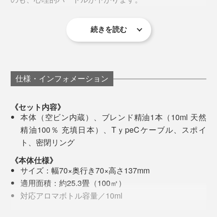
※オリジナル「ブレンド精油」以外のオイルを使用した場合は保証の対象になりま
せん。
続きを読む
仕様・インフォメーション
《セット内容》
本体（空ビン内蔵）、ブレンド精油1本（10ml 天然
精油100％ 充填日本）、TｙpeCケーブル、スポイ
ト、密閉リング
アルコールは、「無水エタノール」または「消毒用エタ
《本体仕様》
ノール（無香料・添加物なし）」を使用してください。
サイズ：幅70×奥行き70×高さ137mm
どちらもドラッグストアなどで購入できます。
オリジナルの「ブレンド精油」も、完成度の高い心地い
底面に滑り止め付き
適用面積：約25.3畳（100㎥）
い香り。目的別にブレンドされているので、アロマに詳
対応アロマボトル容量／10ml
作動音は40db（デシベル）と、「図書館レベル」のさ
お手入れの面倒がほとんどないから、アロマ初心者、多
しくない私でも、使うシーンをすんなりイメージできま
噴霧モード：3段階
さやかさ。シーンとした寝室では、気になることもある