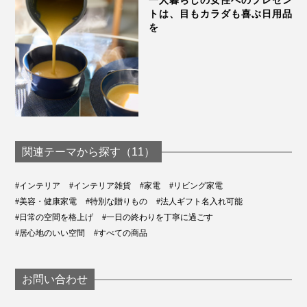
一人暮らしの女性へのプレゼン
トは、目もカラダも喜ぶ日用品
を
関連テーマから探す（11）
#インテリア
#インテリア雑貨
#家電
#リビング家電
#美容・健康家電
#特別な贈りもの
#法人ギフト名入れ可能
#日常の空間を格上げ
#一日の終わりを丁寧に過ごす
#居心地のいい空間
#すべての商品
お問い合わせ