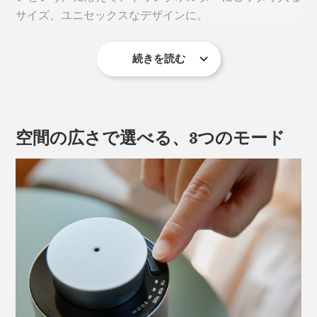
家族が「ただいま」の代わりに「いい香りだね〜」と言
サイズ、ユニセックスなデザインに。
いながらリビングに入ってくるほど。
家はもちろん、お店やオフィスなど、広めの空間を香ら
続きを読む
必然的に、電源は充電式のコードレス。リビング、書
せるのにも適しています。
斎、寝室、洗面所、玄関……、香らせたい場所へ、いつ
でも持ち運べます。
水も熱も使わないから、香りが変質することなく、雑菌
が増える心配もナシ。お気に入りのアロマオイルそのま
空間の広さで選べる、3つのモード
まの香りを楽しめます。