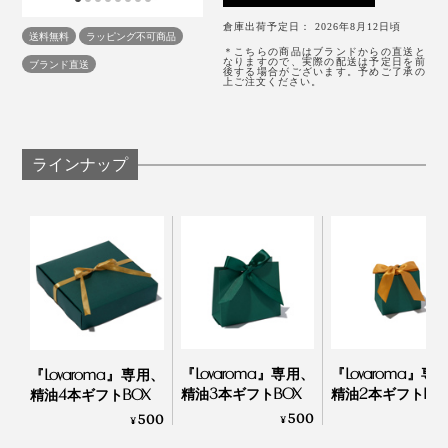
やすく、故障の原因になります。
過負荷のコンセント、破損した電源ケーブルやアダ
これまで、アロマは生活をより豊かにするプラスアルフ
倉庫出荷予定日： 2026年8月12日頃
送料無料
ラッピング不可商品
プターを使用しないでください。
ァのものと思っていましたが、マイナスがプラスに転じ
シックなブラックの箱入り
＊こちらの商品はブランドからの直送と
なりますので、実際の配送は予定日を前
ブランド直送
後する場合がございます。予めご了承の
動作している時、またはオイルを入れている時は、
るのを実感。私のなかで、毎日に欠かせないアイテムに
上ご注文ください。
逆さまにしないでください。
なりました！
《お手入れ（本体）》
ラインナップ
半年に１度を目安に、また、香りが弱くなったと感じた
場合やオイルの香りを変える際には、以下の洗浄方法で
お手入れを行なってください。
使用済みのオイルボトルを取り出し、アルコール
（無水エタノールまたは無香料・添加物なしの消
毒用エタノール）をボトルに注ぐ。
本体に取り付け、約10分間作動させる ※換気され
た場所で洗浄をしてください。
『Lovaroma』専用、
『Lovaroma』専
『Lovaroma』専用、
精油3本ギフトBOX
精油2本ギフトBO
精油4本ギフトBOX
《使用上の注意（ブレンド精油）》
500
4
500
¥
¥
¥
本品は芳香用途のみにご使用ください。肌への塗布