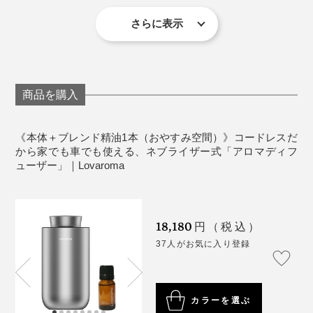
忙なビジネスマン、面倒くさがりのズボラさん、誰でも
す。
タイマー：1時間／2時間／4時間
かもしれませんが、普段のシチュエーションではほとん
長く使い続けられそう。
重量：312g
さらに表示
ど気にならないと思います。
特に「おやすみ空間」。普段、寝つくまでに30分くらい
騒音・40db以下
「ブレンド精油」1本つきのシックなBOX入り。男女問
かかるのですが、これを香らせたら10分くらいで意識が
定格電圧：DC5V-1A
充電は付属のTypeCケーブルを使い、フル充電で最大57
わず、届いたらすぐに楽しめるので、引越しや結婚祝
遠のきました。朝目覚めた時もすっきりしていたので、
定格電力：2W
時間作動します。
い、誕生日のプレゼントにもおすすめです。
より深く休めたのだと思います。
バッテリー：2000mAh（最大57時間稼働）
商品を購入
保証：1年間（本体のみ対象。オリジナル「ブレンド
精油」以外のオイルを使用した場合は、保証の対象
《本体＋ブレンド精油1本（おやすみ空間）》コードレスだ
にはなりません。
から家でも車でも使える、ネブライザー式「アロマディフ
ューザー」｜Lovaroma
《ブレンド精油》
使用精油：ベルガモット、タンジェリン、ネロリ、
ジャスミンサンバック、シダーウッド、オールスパ
18,180
イス、ペルーバルサム
円（税込）
37人がお気に入り登録
《使用上の注意（本体）》
アロマオイルは、天然成分100％のものを使ってくだ
さい。合成香料のもの使用すると、残留物が溜まり
カラーを選ぶ