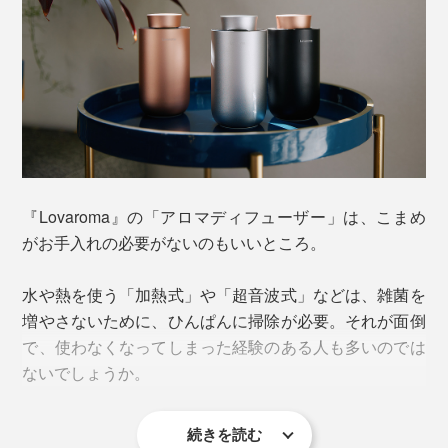
お部屋全体を香らせたい場合は、「中モード」。
「ブレンド精油」単品（クリアモード・ドライブ・
お店やオフィスなど、広い空間で使用する場合は、「大
ハーバルシトラス）はこちら＞
モード」。最大約25.3畳（100㎥）の広さで使えます。
「ブレンド精油」単品（おやすみ空間）はこちら＞
「本体＋ブレンド精油1本（クリアモード・ドライ
タイマーは、1時間／2時間／4時間の3種類。タイマー
ブ・ハーバルシトラス）はこちら＞
ボタンをそれぞれ1回／2回／3回タップして選べばセッ
ト完了。必ずどれかを選ぶ設定になっているので、消し
忘れの心配はありません。
『Lovaroma』の「アロマディフューザー」は、こまめ
がお手入れの必要がないのもいいところ。
水や熱を使う「加熱式」や「超音波式」などは、雑菌を
増やさないために、ひんぱんに掃除が必要。それが面倒
で、使わなくなってしまった経験のある人も多いのでは
ないでしょうか。
続きを読む