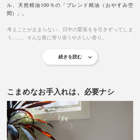
ル、天然精油100％の「ブレンド精油（おやすみ空
間）」。
香らせたい空間の広さによって、モードは3段階。
考えごとが止まらない、日中の緊張をを引きずってしま
＜小モード＞
う……、そんな夜に寄り添うやさしい香り。
ボタン1回タップ
→15秒作動、165秒停止で、57時間作動
続きを読む
＜中モード＞
ネロリやジャズミンサンパックを中心に、気持ちを穏や
ボタン2回タップ
かに整える香りをブレンド。暖かく、甘すぎず、心を柔
→60秒作動、120秒停止で、17時間作動
らかく包み込むように、静かな夜を演出します。
＜大モード＞
こまめなお手入れは、必要ナシ
ボタン3回タップ
一日の終わり、多幸感に包まれておやすみなさい。
→120秒作動、60秒停止で、7時間作動
【使用精油】ベルガモット、タンジェリン、ネロリ、ジ
車のような狭い空間や、ディフューザーをそばに置いて
ャスミンサンバック、シダーウッド、オールスパイス、
使用する場合は、「小モード」。
ペルーバルサム