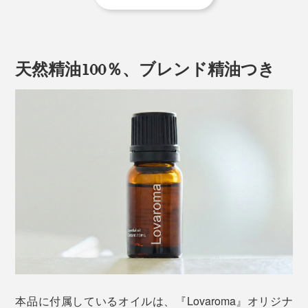
本体に内蔵された空のボトルを、付属の「ブレンド精
油」に付け替えればセット完了。空のボトルは、お手持
ちのエッセンシャルオイルや、お手入れ用の無水エタノ
天然精油100％、ブレンド精油つき
ールを使用する際にお使いください。
繊細なツヤ消しの質感とシンプルなフォルムが、どんな
インテリアにもなじみ、香りだけでなく眺めも心地いい
ものにしてくれます。
本品に付属しているオイルは、『Lovaroma』オリジナ