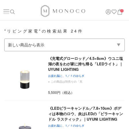
0
"リビング家電"の検索結果 24件
《充電式グローロッド／4.5×8cm》ウユニ塩
湖の夜をわが家に持ち帰る「LEDライト」｜
UYUNI LIGHTING
お疲れ脳に、1／ｆのゆらぎ
※ この商品は別売りの「充
5,500円（税込）
《LEDピラーキャンドル／7.8×10cm》ボデ
ィは本物のロウ、炎はLEDの「ピラーキャン
ドル ラスティック」｜UYUNI LIGHTING
お疲れ脳に、1／ｆのゆらぎ