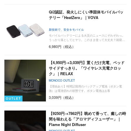
Qi2認証、発火しにくい準固体モバイルバッ
テリー「HeatZero」｜VOVA
新技術で、安全をモバイル
モバイルバッテリーによる火災のニュースにぞわぞわっ。
うっかり落としてヒヤリ。このまま使って大丈夫？就寝…
6,980円（税込）
【4,950円→3,039円】置くだけ充電、ベッド
サイドすっきり。「ワイヤレス充電クロッ
ク」｜RELAX
MONOCO OUTLET
【理由あり】時間記憶用のバックアップ電池（ボタン電
池）は電池切れの状態です。ボタン電池はお客
3,039円（税込）
OUTLET
【9250円→7862円】眺めて香って、癒しの時
間を味わえる「アロマディフューザー」｜
Flame Night Diffuser
MONOCO OUTLET