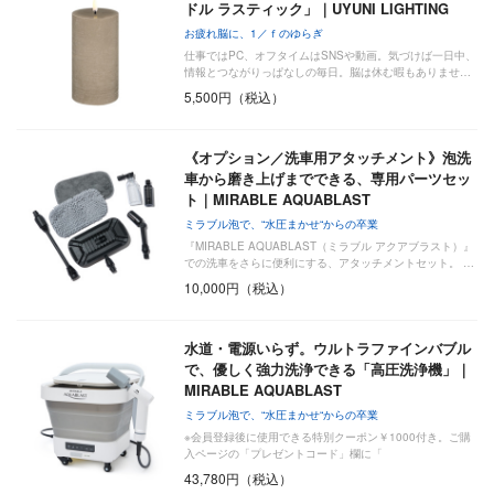
ドル ラスティック」｜UYUNI LIGHTING
お疲れ脳に、1／ｆのゆらぎ
仕事ではPC、オフタイムはSNSや動画。気づけば一日中、
情報とつながりっぱなしの毎日。脳は休む暇もありませ…
5,500円（税込）
《オプション／洗車用アタッチメント》泡洗
車から磨き上げまでできる、専用パーツセッ
ト｜MIRABLE AQUABLAST
ミラブル泡で、“水圧まかせ“からの卒業
『MIRABLE AQUABLAST（ミラブル アクアブラスト）』
での洗車をさらに便利にする、アタッチメントセット。 …
10,000円（税込）
水道・電源いらず。ウルトラファインバブル
で、優しく強力洗浄できる「高圧洗浄機」｜
MIRABLE AQUABLAST
ミラブル泡で、“水圧まかせ“からの卒業
※会員登録後に使用できる特別クーポン￥1000付き。ご購
入ページの「プレゼントコード」欄に「
43,780円（税込）