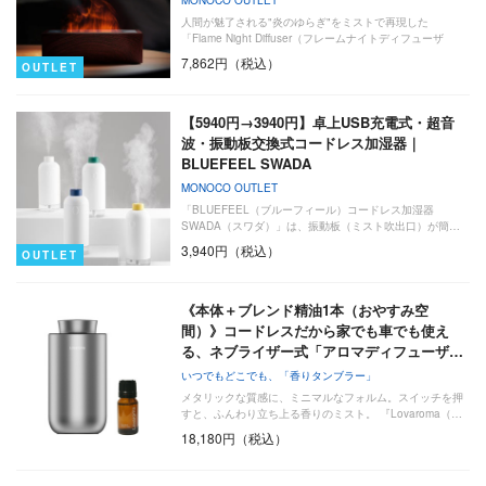
人間が魅了される"炎のゆらぎ"をミストで再現した
「Flame Night Diffuser（フレームナイトディフューザ
ー）」。
7,862円（税込）
OUTLET
【5940円→3940円】卓上USB充電式・超音
波・振動板交換式コードレス加湿器｜
BLUEFEEL SWADA
MONOCO OUTLET
「BLUEFEEL（ブルーフィール）コードレス加湿器
SWADA（スワダ）」は、振動板（ミスト吹出口）が簡…
3,940円（税込）
OUTLET
《本体＋ブレンド精油1本（おやすみ空
間）》コードレスだから家でも車でも使え
る、ネブライザー式「アロマディフューザ…
いつでもどこでも、「香りタンブラー」
メタリックな質感に、ミニマルなフォルム。スイッチを押
すと、ふんわり立ち上る香りのミスト。 『Lovaroma（…
18,180円（税込）