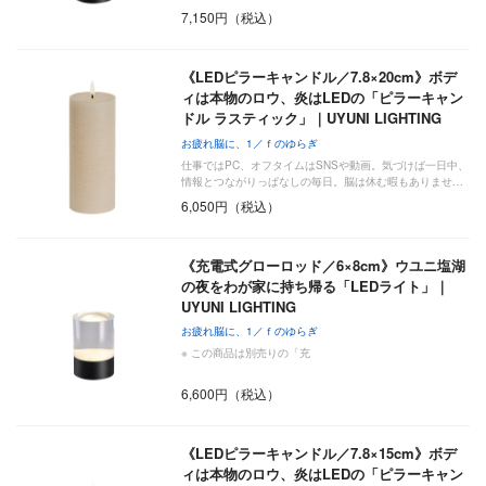
7,150円（税込）
《LEDピラーキャンドル／7.8×20cm》ボデ
ィは本物のロウ、炎はLEDの「ピラーキャン
ドル ラスティック」｜UYUNI LIGHTING
お疲れ脳に、1／ｆのゆらぎ
仕事ではPC、オフタイムはSNSや動画。気づけば一日中、
情報とつながりっぱなしの毎日。脳は休む暇もありませ…
6,050円（税込）
《充電式グローロッド／6×8cm》ウユニ塩湖
の夜をわが家に持ち帰る「LEDライト」｜
UYUNI LIGHTING
お疲れ脳に、1／ｆのゆらぎ
※ この商品は別売りの「充
6,600円（税込）
《LEDピラーキャンドル／7.8×15cm》ボデ
ィは本物のロウ、炎はLEDの「ピラーキャン