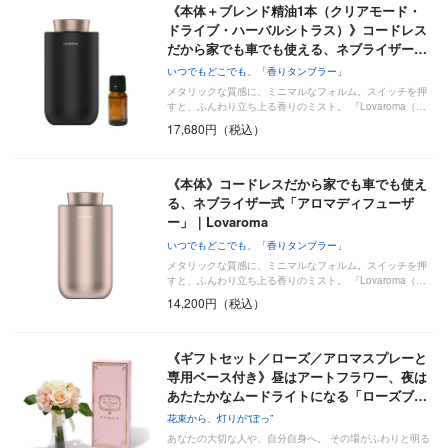
《本体＋ブレンド精油1本（クリアモード・
ドライブ・ハーバルシトラス）》コードレス
だから家でも車でも使える、ネブライザー…
いつでもどこでも、「香りタンブラー」
メタリックな質感に、ミニマルなフォルム。スイッチを押
すと、ふんわり立ち上る香りのミスト。 『Lovaroma（…
17,680円（税込）
《本体》コードレスだから家でも車でも使え
る、ネブライザー式「アロマディフューザ
ー」｜Lovaroma
いつでもどこでも、「香りタンブラー」
メタリックな質感に、ミニマルなフォルム。スイッチを押
すと、ふんわり立ち上る香りのミスト。 『Lovaroma（…
14,200円（税込）
《ギフトセット／ローズ／アロマスプレーと
専用ベース付き》昼はアートフラワー、夜は
あたたかなムードライトになる「ローズブ…
花束から、灯りが“ぽっ”
あなたの大切な人や、自分自身へ。 その場がふわりと明る