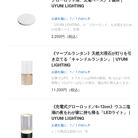
UYUNI LIGHTING
お疲れ脳に、1／ｆのゆらぎ
『UYUNI LIGHTING』の「グローロッド」を充電するため
の充電ベース。充電
2,200円（税込）
《マーブルランタン》天然大理石が灯りを引
き立てる「キャンドルランタン」｜UYUNI
LIGHTING
お疲れ脳に、1／ｆのゆらぎ
仕事ではPC、オフタイムはSNSや動画。気づけば一日中、
情報とつながりっぱなしの毎日。脳は休む暇もありませ…
11,330円（税込）
《充電式グローロッド／6×12cm》ウユニ塩
湖の夜をわが家に持ち帰る「LEDライト」｜
UYUNI LIGHTING
お疲れ脳に、1／ｆのゆらぎ
※ この商品は別売りの「充