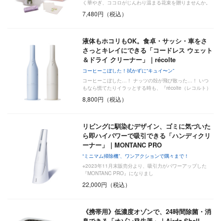
く華やぎ、ココロがじんわり温まる花束を贈りませんか。
7,480円（税込）
液体もホコリもOK。食卓・サッシ・車をさ
さっとキレイにできる「コードレス ウェット
＆ドライ クリーナー」｜récolte
コーヒーこぼした！拭かずに“キュイ〜ン”
コーヒーこぼした…！ ナッツの殻が飛び散った…！ いつ
もなら慌てたりイラッとする時も、『récolte（レコルト）
…
8,800円（税込）
リビングに馴染むデザイン、ゴミに気づいた
ら即ハイパワーで吸引できる「ハンディクリ
ーナー」｜MONTANC PRO
“ミニマム掃除機”、ワンアクションで隅々まで！
※2023年11月末販売分より、吸引力がパワーアップした
『MONTANC PRO』になりまし
22,000円（税込）
《携帯用》低濃度オゾンで、24時間除菌・消
臭できる「オゾン発生器」｜Airdz Shell