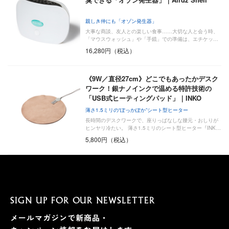
親しき仲にも「オゾン発生器」
大事な商談、友人との楽しい食事……大切な人と会う時、
「マウスウォッシュ」や「手鏡」での準備は、エチケッ…
16,280円（税込）
《9W／直径27cm》どこでもあったかデスク
ワーク！銀ナノインクで温める特許技術の
「USB式ヒーティングパッド」｜INKO
薄さ1.5ミリの“ぽっかぽか”シート型ヒーター
長時間のデスクワークで、座りっぱなしな腰元・おしりが
ヒンヤリ冷たい。 薄さ1.5ミリのシート型ヒーター『INK…
5,800円（税込）
SIGN UP FOR OUR NEWSLETTER
メールマガジンで新商品・