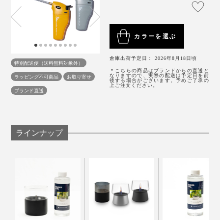
注入口から液化ガスが少し噴き出してきたら注入完了。
燃料タンクをケースに戻して、使ってください。
カラーを選ぶ
燃料タンクの側面には、炎調整レバー付き。炎を強くし
たい時は「＋」に、弱めたい時は「−」にレバーを動移
倉庫出荷予定日： 2026年8月18日頃
特別配送便（送料無料対象外）
動させます。
＊こちらの商品はブランドからの直送と
なりますので、実際の配送は予定日を前
ラッピング不可商品
お取り寄せ
後する場合がございます。予めご了承の
上ご注文ください。
ブランド直送
ラインナップ