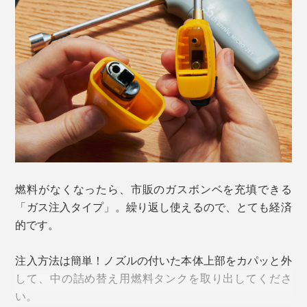
焚き火や薪ストーブ、グリルで、焚き付けの下に仕込ん
だ着火剤に火をつけるのもスムーズ。火元から手を離せ
るので安心して使えます。
燃料がなくなったら、市販のガスボンベを充填できる
「ガス注入タイプ」。繰り返し使えるので、とても経済
炎の最高温度は1300℃。火の勢いが強く、風で消えに
的です。
くい構造だから、キャンプなどのアウトドアレジャーで
も大活躍するはず。
注入方法は簡単！ノズルの付いた本体上部をカパッと外
して、中の詰め替え用燃料タンクを取り出してくださ
い。