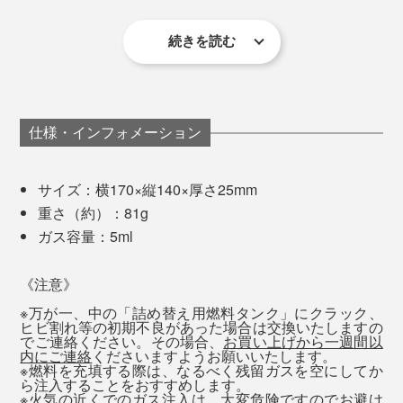
続きを読む
仕様・インフォメーション
サイズ：横170×縦140×厚さ25mm
重さ（約）：81g
ガス容量：5ml
安全ロック付きなので、使わない時や持ち運ぶ際も安心
《注意》
です。
※万が一、中の「詰め替え用燃料タンク」にクラック、
ヒビ割れ等の初期不良があった場合は交換いたしますの
でご連絡ください。その場合、
お買い上げから一週間以
内にご連絡
くださいますようお願いいたします。
燃料タンクの底面にある、ガス注入口を真上に向け、よ
※燃料を充填する際は、なるべく残留ガスを空にしてか
ら注入することをおすすめします。
く振ったガスボンベのノズルを垂直に差し込み強く押し
※火気の近くでのガス注入は、大変危険ですのでお避け