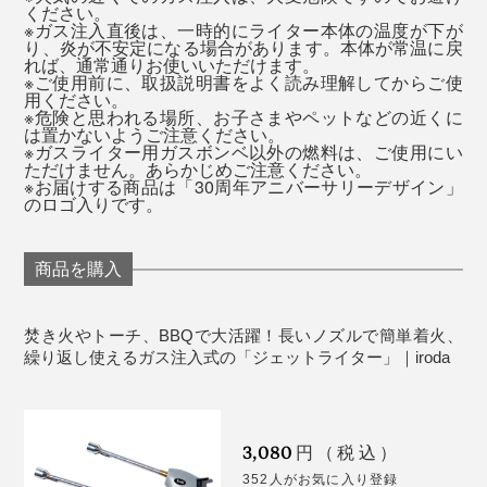
ます。
ください。
※ガス注入直後は、一時的にライター本体の温度が下が
り、炎が不安定になる場合があります。本体が常温に戻
れば、通常通りお使いいただけます。
※ご使用前に、取扱説明書をよく読み理解してからご使
用ください。
※危険と思われる場所、お子さまやペットなどの近くに
は置かないようご注意ください。
※ガスライター用ガスボンベ以外の燃料は、ご使用にい
ただけません。あらかじめご注意ください。
※お届けする商品は「30周年アニバーサリーデザイン」
のロゴ入りです。
MONOCOで人気の、ガーデントーチ「
SPIN
」や「
オイ
ルトーチ
」、使い切りグリル「
Craft Grill
」を着火する際
商品を購入
にもとても重宝します。
焚き火やトーチ、BBQで大活躍！長いノズルで簡単着火、
繰り返し使えるガス注入式の「ジェットライター」｜iroda
3,080
円（税込）
352人がお気に入り登録