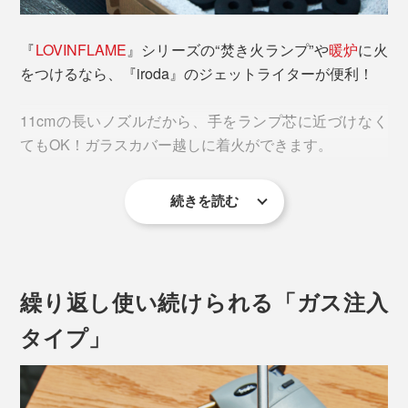
『
LOVINFLAME
』シリーズの“焚き火ランプ”や
暖炉
に火
をつけるなら、『iroda』のジェットライターが便利！
11cmの長いノズルだから、手をランプ芯に近づけなく
てもOK！ガラスカバー越しに着火ができます。
続きを読む
繰り返し使い続けられる「ガス注入
タイプ」