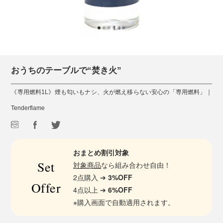
おうちのテーブルで“焚き火”
《専用燃料1L》煙も匂いもナシ、火が燃え移らない安心の「専用燃料」｜
Tenderflame
おまとめ割引対象
Set
対象商品
なら組み合わせ自由！
2点購入 ➔
3%OFF
Offer
4点以上 ➔
6%OFF
※購入画面で自動適用されます。