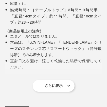
容量：1L
燃焼時間：［テーブルトップ］3時間〜3時間半、
「直径14cmタイプ」約11時間、「直径10cmタイ
プ」約23〜26時間
《商品使用上の注意》
エタノールではありません。
本品は、『LOVINFLAME』『TENDERFLAME』シリ
ーズのステンレス芯「スマートウィック」（特許取
得済）でのみ着火します。
直射日光を避け、涼しく乾燥した場所で保管してく
ださい。
飲み込んだり、吸い込んだりすると大変危険です。
万が一飲み込んだ場合は医師または「中毒110番」に
連絡し、無理に吐かせようとしないでください。
さらに表示
本品が入ったままの器具をこどもの手の届く場所に
置かないでください。
燃焼中に本品を注ぎ足さないでください。