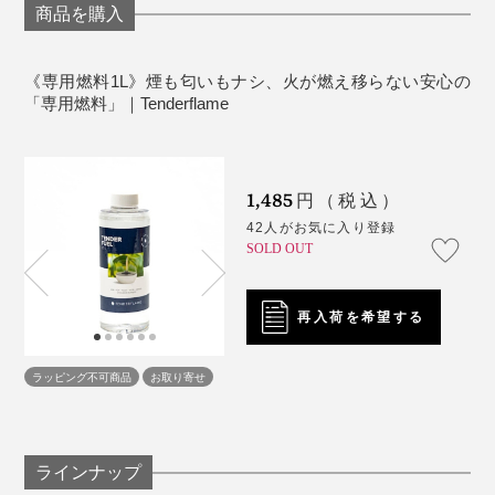
換気のよい場所で使用してください。
商品を購入
消火のために水やその他の液体を使わないでくださ
い。
《専用燃料1L》煙も匂いもナシ、火が燃え移らない安心の
本燃料の主成分にはグリコールが含まれます。廃棄
「専用燃料」｜Tenderflame
についてはお住まいの地域にご確認ください。
1,485
円（税込）
42人がお気に入り登録
SOLD OUT
再入荷を希望する
ラッピング不可商品
お取り寄せ
ラインナップ