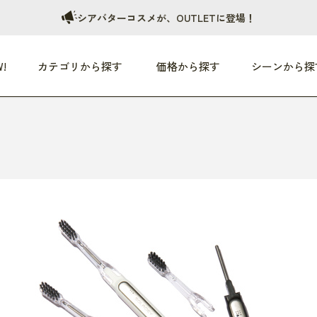
シアバターコスメが、OUTLETに登場！
!
カテゴリから探す
価格から探す
シーンから探
つめた〜い夏、どうぞ！
HEALTHY
家電
HOME
ファッション
- 3,000円
3,000円 - 5,000円
5,000円 - 10,000円
OP10
すべて
すべて
すべて
すべて
す
朝までぐっすり
リビング家電
居心地のいい空間
服
ひ
商品 (新着順)
本気で休む
キッチン家電
家事ルンルン
バッグ
ほ
覧
いつも清潔
美容・健康家電
食いしん坊クラブ
靴・靴下
や
じぶんメンテナンス
オーディオ家電
料理と団らん
レイングッズ
仕
め割引
おうちエクササイズ
ファッション／小物
レット
の他