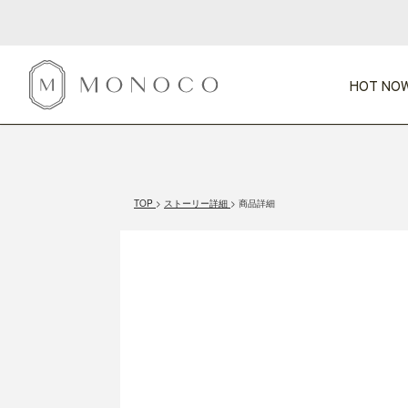
HOT NOW
新商品
CATEGORY
PRICE
SCENE
HOT NOW!
GIFTS
インテリア
1,000円未満
1,000円 
TOP
ストーリー詳細
商品詳細
今週のT
カテゴリから探す
価格から探す
シーンから探す
すべて
すべて
特別な贈りもの
家具
すべての
会話が弾む
収納
特集一
気のきく手土産
照明
毎日使ってね
インテリア雑貨
おまと
ベランダ・庭
アウト
インテリア／そ