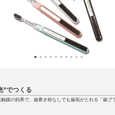
日用品
健康・美容
すべて
すべて
ひんやり今治タオル、生き返る〜
掃除・洗濯
肌・髪ケア
タオル
バスグッズ
スリッパ
ひんやりグッズ
防災用品
あったかグッズ
水筒
健康グッズ
日用品／その他
オーラルケア
光”でつくる
触媒の効果で、歯磨き粉なしでも歯垢がとれる「歯ブラシ