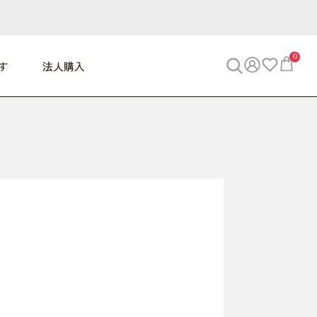
0
す
法人購入
WORK
ビジネス
ENJOY
寝具
10,000円 - 30,000円
30,000円以上
べて
すべて
すべて
すべて
らめきデスク
PC・スマホ関連
お出かけスパイス
敷き寝具
っと一息ふぅ
椅子・クッション
思い出トラベル
掛け寝具
っぱり清潔感
収納
外で過ごすって最高
パジャマ
事へGO
ビジネス／小物
好き・・にどっぷり
枕・小物