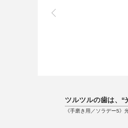
キッチン
すべて
調理家電
調理器具
食器
タオル・ふきん
キッチン雑貨
ツルツルの歯は、“
《手磨き用／ソラデー5》光