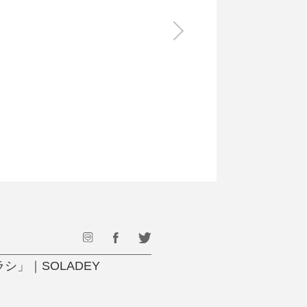
食料品
旅行・遊び
すべて
すべて
最後のひと口までキンキン
ドリンク
旅行
フード
アウトドア
旅行遊び／その他
」｜SOLADEY