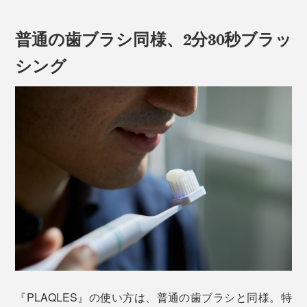
利用されていた技術。医師でありエンジニアでもある韓
め、できるだけ小さい力で、けれど確実に歯垢を取り除
国のキム ヨンウク氏が、口腔ケアに応用できるのでは
くことが鍵になります。
普通の歯ブラシ同様、2分30秒ブラッ
と考えたのがスタートです。
シング
このデリケートなお口にこそ使って欲しいのが
『PLAQLES』。刺激・振動なしのまったく新しいテク
ノロジーによる、歯磨き新時代の到来です！
周波数1000万ヘルツの電流が、最も歯垢の除去力が高
『PLAQLES』の使い方は、普通の歯ブラシと同様。特
いことを発見。交流電流で歯垢の膜（バイオフィルム）