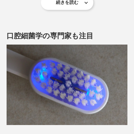
続きを読む
指数（GI）に改善が見られ、その性能は175％！
その点『PLAQLES』なら安心。こすらずともブラシを
当てるだけで舌苔を浮き上がらせてくれるので、あとは
※Medical Engineering & Physics
口をすすげばOK。口臭もケアすることができます。
Volume 104, June 2022, 103804
口腔細菌学の専門家も注目
本品使用後の舌苔は約65％減
。口臭は約74％減
（※１）
（※
。舌磨きを習慣にして、お口の清潔をキープしてく
２）
ださい。
約2分30秒経つと、電源は自動でオフ。使用後は丸ごと
※1 Ellead人体適用試験報告書 (EL-220128046-02) 30人対象のイメージ分析プログ
水洗いしても問題ありません。防水レベルは一定時間水
ラムによる 評価
に沈めても浸水することのないIPX8です。
※2 Ellead人体適用試験報告書 (EL-220128046-01) 32人対象のOral Chromaを用い
た メチルメルカプタン測定
電源は充電方式。ゼロからフル充電までは約3時間、1回
2分、1日3回の使用で、約2週間使用可能。残量20％以
下になると、LEDが点滅して教えてくれます。
歯肉指数（GI）／歯肉炎の広がりと炎症の強さをスコア化したもの。左がプラク
レスの電源をONにした状態、右がOFFにした状態