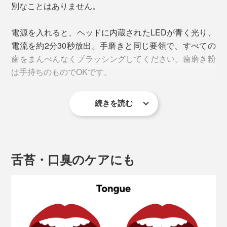
別なことはありません。
を崩し、直流電流で歯垢を歯の表面から浮かせるとい
う、シナジー効果を利用しています。
電源を入れると、ヘッドに内蔵されたLEDが青く光り、
電流を約2分30秒放出。手磨きと同じ要領で、すべての
歯をまんべんなくブラッシングしてください。歯磨き粉
は手持ちのものでOKです。
続きを読む
舌苔・口臭のケアにも
この超微細電流は、体内を流れる「生体電流」と同じレ
ベルの極めて弱い電流で、振動や刺激はナシ。電気分解
が起きないため、有害物質は発生せず。人体に害がない