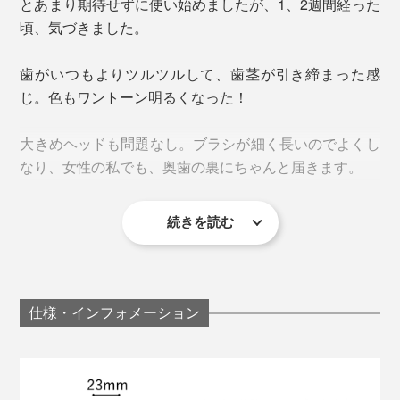
とあまり期待せずに使い始めましたが、1、2週間経った
廣田 健氏 ／ 歯科医学博士。社団法人ABM理事長。現在
頃、気づきました。
は口腔細菌学の専門家として幅広く活躍をしている。
歯がいつもよりツルツルして、歯茎が引き締まった感
音が出ます
じ。色もワントーン明るくなった！
大きめヘッドも問題なし。ブラシが細く長いのでよくし
なり、女性の私でも、奥歯の裏にちゃんと届きます。
続きを読む
仕様・インフォメーション