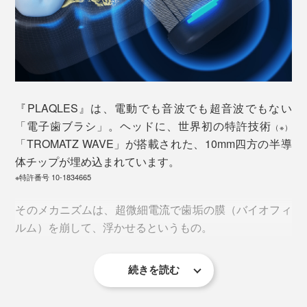
間程度でカチカチの「歯石」に。こうなると、歯磨では
取り除くことができず、細菌が入り込んで毒素を吐き続
け、歯茎や骨に悪さを始めるのです。考えるだけでゾワ
ゾワ……。
すべての口腔ケアの原点が、歯垢を取り除くことにある
『PLAQLES』は、電動でも音波でも超音波でもない
わけですが、ちゃんとできていないのが実情。
「電子歯ブラシ」。ヘッドに、世界初の特許技術
（※）
「TROMATZ WAVE」が搭載された、10mm四方の半導
ほとんどの人が毎日歯みがきを欠かさないにもかかわら
体チップが埋め込まれています。
ず、45歳で過半数が歯周病
、３分磨きで歯垢除去率
※特許番号 10-1834665
(※1)
は60％
というデータも。
(※2)
そのメカニズムは、超微細電流で歯垢の膜（バイオフィ
※1
厚生労働省 e-ヘルスネット 歯・口腔の健康 歯周病 歯周疾患の有病状況
※2
※公益財団法人ライオン歯科衛生研究所 歯と口の健康研究室 歯と歯の間の
ルム）を崩して、浮かせるというもの。
ケア方法
さらに、年齢を重ねると歯や歯茎が弱りがちで、電動歯
続きを読む
ブラシは痛くて使えない人も。強い力で磨き続けると、
そもそもは、船底に付着した貝類を簡単にはがすために
歯が磨耗したり、歯茎が下がってしまう原因になるた