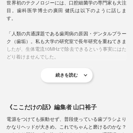
世界初のテクノロジーには、口腔細菌学の専門家も大注
歯ブラシを動かすのは、食べカスをかき出すための最小
目。歯科医学博士の廣田 健氏は以下のように話しま
限の動きでOK。歯茎が弱っている人、インプラントや
す。
ブリッジで歯磨きが難しい人には特におすすめです。
「人類の共通課題である歯周病の原因・デンタルプラー
ク（歯垢）。私も大学の研究室で長年研究を重ねてきま
したが、生体電流10MHzで除去できるという事実にはた
どり着けませんでした。
続きを読む
生体電流を発生させる装置についてもある程度の知識は
ブラシの使用目安は2、3ヶ月。本品にはあらかじめ3本
ありましたが、歯ブラシにそれを組み込み商品化された
セットされていますが、別売りで「
替えブラシ2本セッ
ことを正直に驚愕しています。
ト
」もご用意があります。
《ここだけの話》編集者 山口裕子
この技術は人類にとってこれからの歯周病のみならずす
べての口腔ケアに欠かせないものになっていくことと思
電源をつけても振動せず、普段使っている歯ブラシより
います」
かなりヘッドが大きめ。これでちゃんと磨けるのかな？