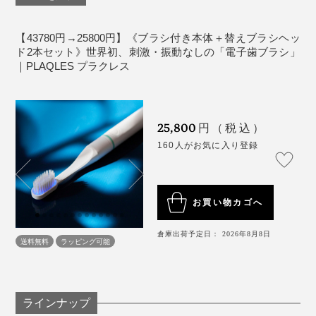
充電の際は、同封の専用ケーブルを使用してくださ
い。
【43780円→25800円】《ブラシ付き本体＋替えブラシヘッ
本品は、電子歯ブラシです、電動歯ブラシではあり
ド2本セット》世界初、刺激・振動なしの「電子歯ブラシ」
｜PLAQLES プラクレス
ません。
お子様や妊婦、高齢者の方でも安心して使用できま
す。
25,800
円（税込）
160人がお気に入り登録
お買い物カゴへ
倉庫出荷予定日： 2026年8月8日
送料無料
ラッピング可能
ラインナップ