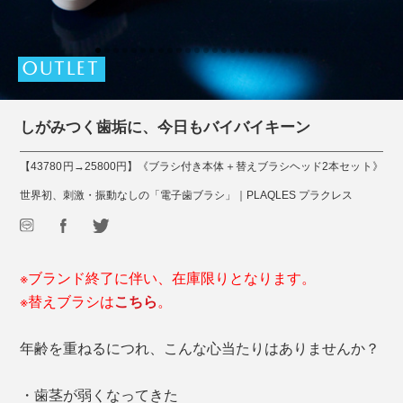
OUTLET
しがみつく歯垢に、今日もバイバイキーン
【43780円→25800円】《ブラシ付き本体＋替えブラシヘッド2本セット》
世界初、刺激・振動なしの「電子歯ブラシ」｜PLAQLES プラクレス
※ブランド終了に伴い、在庫限りとなります。
※替えブラシは
こちら
。
年齢を重ねるにつれ、こんな心当たりはありませんか？
・歯茎が弱くなってきた