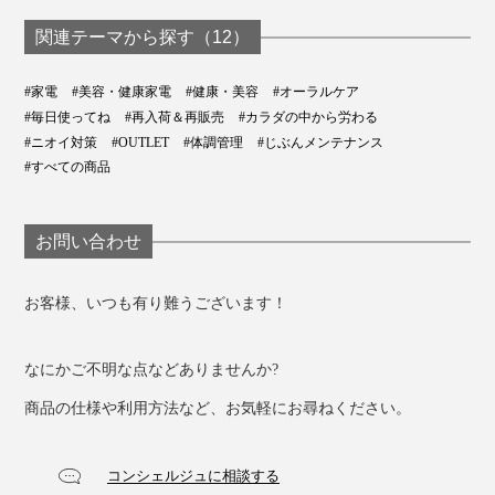
も歯垢がとれる「電
れる「歯ブラシ
ブラシ」｜SOLADEY
動歯ブラシ」｜
SOLADEY
関連テーマから探す（12）
SOLADEY
#家電
#美容・健康家電
#健康・美容
#オーラルケア
#毎日使ってね
#再入荷＆再販売
#カラダの中から労わる
#ニオイ対策
#OUTLET
#体調管理
#じぶんメンテナンス
#すべての商品
お問い合わせ
お客様、いつも有り難うございます！
なにかご不明な点などありませんか?
商品の仕様や利用方法など、お気軽にお尋ねください。
コンシェルジュに相談する