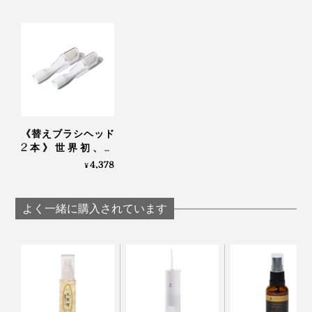
《替えブラシヘッド
2本》世界初、刺
激・振動なしの「電
4,378
¥
子歯ブラシ」｜
PLAQLES
よく一緒に購入されています