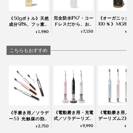
完全防水IPX7・コー
《オーガニック
《50gボトル》天然
ドレスだから、お風
100％》MG850
成分97.1%、フッ素・
呂場でも、出張先で
ヌカハニー配合
発泡剤・研磨剤・保
7,150
3,
1,980
¥
¥
¥
も使える「口腔洗浄
ルコール・保存
存料・合成原料フリ
器」｜APIYOO
リーの「マヌカ
ーの「木曽檜歯磨き
ロポリス スプレ
ジェル」
こちらもおすすめ
｜24 ORGANIC DA
《電動磨き用・充電
《電動磨き用／
《手磨き用／ソラデ
式／ソラデーリズム
デーリズム2》
ー5》光触媒の効果
3》光触媒の効果
媒の効果で、歯
で、歯磨き粉なしで
9,990
8,
2,750
¥
¥
¥
で、歯磨き粉なしで
粉なしでも歯垢
も歯垢がとれる「歯