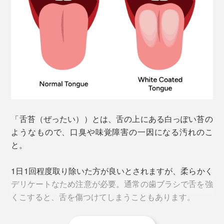
ことが実証され、FDA
認証済みです。
（※）
※FDA認証とは、日米両国における薬機法や食品衛生法に違反しておらず、適正な
商品である証明となるもの。
他の電動歯ブラシのように振動しないため、ついゴシゴ
画期的なのは、毛先が届きにくい場所の歯垢にもアタッ
シ磨きたくなりますが、できるだけ力を入れず、優しい
クできること。ブラシから半径1cmの範囲に電流が伝わ
ブラッシングを心がけてください。
るため、スキマや境目、凹みなどの磨き残しが軽減。
ヘッドブラシのサイズが大きめで、最初は細かいところ
に行き渡るか不安になるかもしれませんが、大丈夫。ブ
「舌苔（ぜったい））とは、舌の上にある白っぽい苔の
ラシの毛が細く長いので、よくしなり、奥歯や歯のスキ
ようなもので、口臭や味覚障害の一因になる汚れのこ
マにも問題なく届きます。
と。
1日1回程度取り除いた方が良いとされますが、柔らかく
デリケートなため注意が必要。通常の歯ブラシで舌を強
くこすると、舌を傷つけてしまうこともあります。
韓国・蔚山大学病院での２週間の臨床実験
では歯肉
（※）