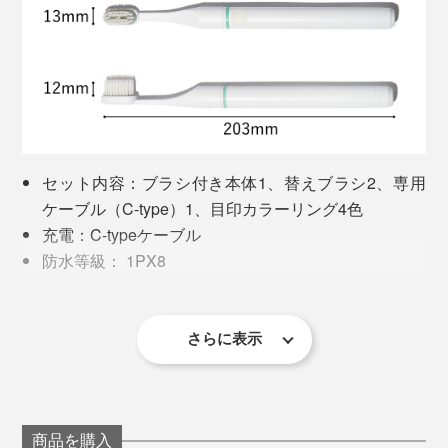
普通の歯ブラシの場合、１ヶ月もすると毛先が開いてき
ますが、『PLAQLES』のブラシは倍以上長持ち。メー
カーさんによると、使用目安は2、3ヶ月とのこと。「長
セット内容：ブラシ付き本体1、替えブラシ2、専用
持ちしすぎて、じゃんじゃん売れないのが玉にキズです
ケーブル（C-type）1、目印カラーリング4色
（笑）」
充電：C-typeケーブル
防水等級： 1PX8
価格は少々お高めですが、人生100年時代、最後まで自
1回の作動時間：2分30秒
分の歯でおいしいものが食べられるなら、投資する価値
保証：１年間
ありだと思います！
※3時間でフル充電、充電後２週間使用可能
さらに表示
※2、3ヶ月を目安に、ブラシヘッドを交換してください。
＜使用上の注意＞
3歳未満のお子様には使用しないでください。
充電の際は、本体とブラシの水滴を拭き取り、横に
商品を購入
して充電してください。