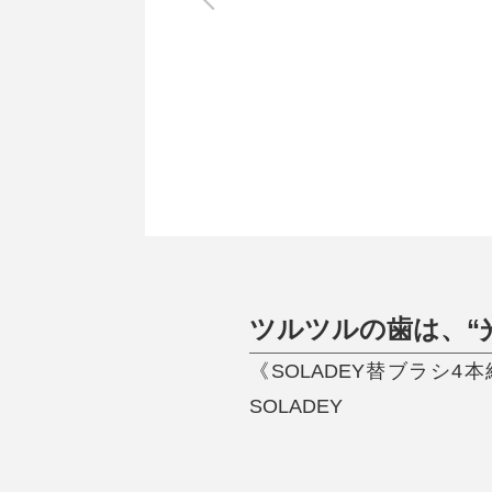
調理家電
調理器具
食器
タオル・ふきん
キッチン雑貨
ツルツルの歯は、“
《SOLADEY替ブラシ
SOLADEY