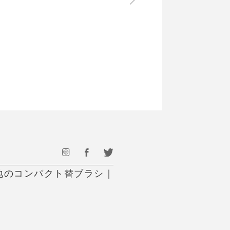
最後のひと口までキンキン
ドリンク
旅行
フード
アウトドア
旅行遊び／その他
心地のコンパクト替ブラシ｜