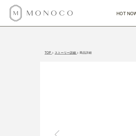
HOT NOW
新商品
CATEGORY
PRICE
SCENE
HOT NOW!
GIFTS
インテリア
1,000円未満
1,000円 
TOP
ストーリー詳細
商品詳細
今週のT
カテゴリから探す
価格から探す
シーンから探す
すべて
すべて
特別な贈りもの
家具
すべての
会話が弾む
収納
特集一
気のきく手土産
照明
毎日使ってね
インテリア雑貨
おまと
ベランダ・庭
アウト
インテリア／そ
キッチン
すべて