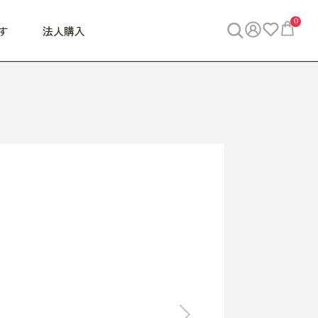
0
す
法人購入
WORK
ビジネス
ENJOY
寝具
10,000円 - 30,000円
30,000円以上
べて
すべて
すべて
すべて
らめきデスク
PC・スマホ関連
お出かけスパイス
敷き寝具
っと一息ふぅ
椅子・クッション
思い出トラベル
掛け寝具
っぱり清潔感
収納
外で過ごすって最高
パジャマ
事へGO
ビジネス／小物
好き・・にどっぷり
枕・小物
食料品
旅行・遊び
すべて
すべて