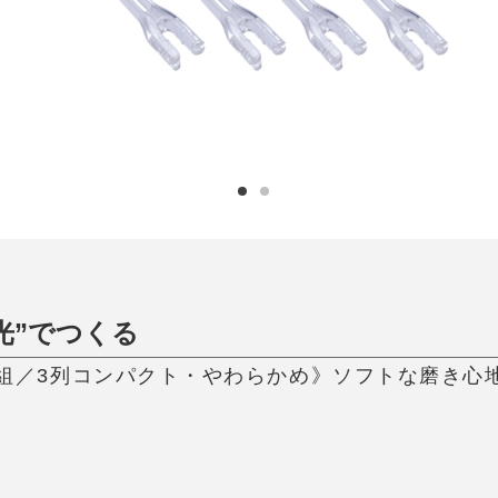
ひんやり今治タオル、生き返る〜
掃除・洗濯
肌・髪ケア
タオル
バスグッズ
スリッパ
ひんやりグッズ
防災用品
あったかグッズ
水筒
健康グッズ
日用品／その他
オーラルケア
光”でつくる
4本組／3列コンパクト・やわらかめ》ソフトな磨き