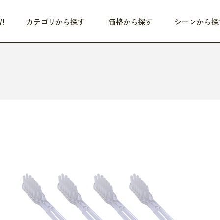
!
カテゴリから探す
価格から探す
シーンから探
つめた〜い夏、どうぞ！
HEALTHY
家電
HOME
ファッション
- 3,000円
3,000円 - 5,000円
5,000円 - 10,000円
OP10
すべて
すべて
すべて
すべて
す
朝までぐっすり
リビング家電
居心地のいい空間
服
ひ
商品 (新着順)
本気で休む
キッチン家電
家事ルンルン
バッグ
ほ
覧
いつも清潔
美容・健康家電
食いしん坊クラブ
靴・靴下
や
じぶんメンテナンス
オーディオ家電
料理と団らん
レイングッズ
仕
め割引
おうちエクササイズ
ファッション／小物
レット
の他
日用品
健康・美容
すべて
すべて