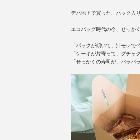
デパ地下で買った、パック入
エコバッグ時代の今、せっか
「パックが傾いて、汁モレで
「ケーキが片寄って、グチャ
「せっかくの寿司が、バラバ