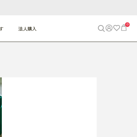
0
す
法人購入
WORK
ビジネス
ENJOY
寝具
10,000円 - 30,000円
30,000円以上
べて
すべて
すべて
すべて
らめきデスク
PC・スマホ関連
お出かけスパイス
敷き寝具
っと一息ふぅ
椅子・クッション
思い出トラベル
掛け寝具
っぱり清潔感
収納
外で過ごすって最高
パジャマ
事へGO
ビジネス／小物
好き・・にどっぷり
枕・小物