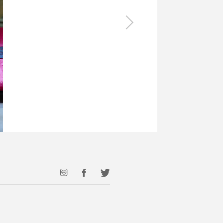
食料品
旅行・遊び
すべて
すべて
最後のひと口までキンキン
ドリンク
旅行
フード
アウトドア
旅行遊び／その他