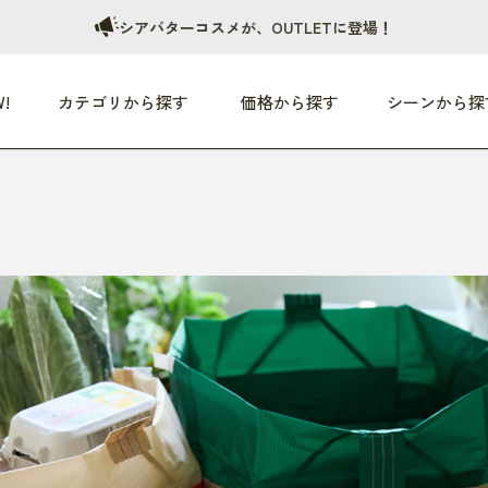
シアバターコスメが、OUTLETに登場！
!
カテゴリから探す
価格から探す
シーンから探
つめた〜い夏、どうぞ！
HEALTHY
家電
HOME
ファッション
- 3,000円
3,000円 - 5,000円
5,000円 - 10,000円
OP10
すべて
すべて
すべて
すべて
す
朝までぐっすり
リビング家電
居心地のいい空間
服
ひ
商品 (新着順)
本気で休む
キッチン家電
家事ルンルン
バッグ
ほ
覧
いつも清潔
美容・健康家電
食いしん坊クラブ
靴・靴下
や
じぶんメンテナンス
オーディオ家電
料理と団らん
レイングッズ
仕
め割引
おうちエクササイズ
ファッション／小物
レット
の他