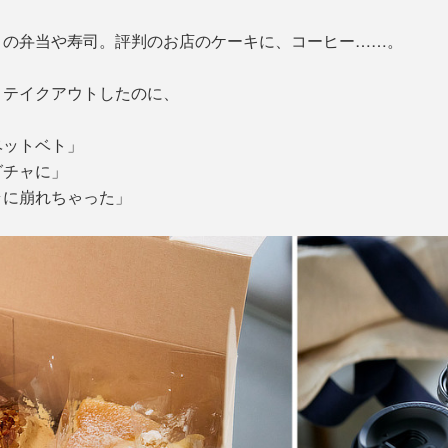
りの弁当や寿司。評判のお店のケーキに、コーヒー……。
くテイクアウトしたのに、
ベットベト」
グチャに」
ラに崩れちゃった」