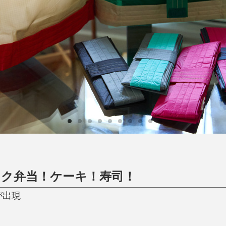
日用品
健康・美容
すべて
すべて
ひんやり今治タオル、生き返る〜
掃除・洗濯
肌・髪ケア
タオル
バスグッズ
スリッパ
ひんやりグッズ
防災用品
あったかグッズ
水筒
健康グッズ
日用品／その他
オーラルケア
ク弁当！ケーキ！寿司！
が出現