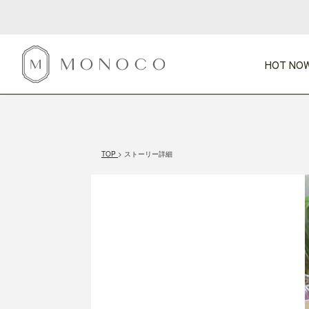
HOT NOW
新商品
CATEGORY
PRICE
SCENE
HOT NOW!
GIFTS
インテリア
1,000円未満
1,000円 
TOP
ストーリー詳細
今週のT
カテゴリから探す
価格から探す
シーンから探す
すべて
すべて
特別な贈りもの
家具
すべての
会話が弾む
収納
特集一
気のきく手土産
照明
毎日使ってね
インテリア雑貨
おまと
ベランダ・庭
アウト
インテリア／そ