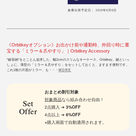
倉庫出荷予定日： 2026年8月8日
《Orbitkeyオプション》お出かけ前や通勤時、外回り時に重
宝する「ミラー＆爪やすり」｜Orbitkey Accessory
“鍵収納”をとことん追求した、幅2cmのスリムなキーケース、Orbitkey。鍵といっ
しょに、薄型の「ミラー＆爪やすり」をセットしておくと、ますます便利です。
これ1枚の片面がミラー、も・・・
MORE
おまとめ割引対象
対象商品
なら組み合わせ自由！
Set
2点購入 ➔
3%OFF
Offer
4点以上 ➔
6%OFF
※購入画面で自動適用されます。