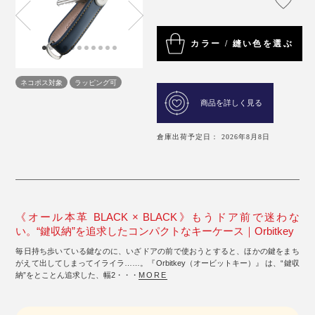
カラー / 縫い色を選ぶ
ネコポス対象
ラッピング可
商品を詳しく見る
倉庫出荷予定日： 2026年8月8日
《オール本革 BLACK × BLACK》もうドア前で迷わな
い。“鍵収納”を追求したコンパクトなキーケース｜Orbitkey
毎日持ち歩いている鍵なのに、いざドアの前で使おうとすると、ほかの鍵をまち
がえて出してしまってイライラ……。『Orbitkey（オービットキー）』 は、“鍵収
納”をとことん追求した、幅2・・・
MORE