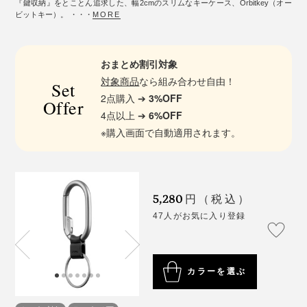
『鍵収納』をとことん追求した、幅2cmのスリムなキーケース、Orbitkey（オー
ビットキー）。 ・・・
MORE
おまとめ割引対象
対象商品
なら組み合わせ自由！
Set
2点購入 ➔
3%OFF
Offer
4点以上 ➔
6%OFF
※購入画面で自動適用されます。
5,280
円（税込）
47人がお気に入り登録
カラーを選ぶ