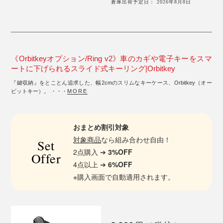
倉庫出荷予定日： 2026年8月8日
《Orbitkeyオプション/Ring v2》車のカギや電子キーをスマ
ートに下げられるスライド式キーリング|Orbitkey
『鍵収納』をとことん追求した、幅2cmのスリムなキーケース、Orbitkey（オー
ビットキー）。 ・・・
MORE
おまとめ割引対象
対象商品
なら組み合わせ自由！
Set
2点購入 ➔
3%OFF
Offer
4点以上 ➔
6%OFF
※購入画面で自動適用されます。