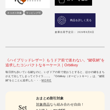
ネコポス対象
ラッピング可
商品を詳しく見る
倉庫出荷予定日： 2026年8月8日
《ハイブリッドレザー》もうドア前で迷わない。“鍵収納”を
追求したコンパクトなキーケース｜Orbitkey
毎日持ち歩いている鍵なのに、いざドアの前で使おうとすると、ほかの鍵をまち
がえて出してしまってイライラ……。 『Orbitkey（オービットキー）』は、“鍵収
納”をとことん追求した・・・
MORE
おまとめ割引対象
対象商品
なら組み合わせ自由！
Set