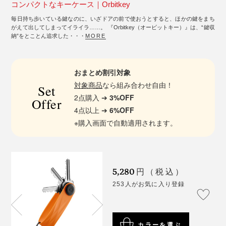
コンパクトなキーケース｜Orbitkey
毎日持ち歩いている鍵なのに、いざドアの前で使おうとすると、ほかの鍵をまち
がえて出してしまってイライラ……。 『Orbitkey（オービットキー）』は、“鍵収
納”をとことん追求した・・・
MORE
おまとめ割引対象
対象商品
なら組み合わせ自由！
Set
2点購入 ➔
3%OFF
Offer
4点以上 ➔
6%OFF
※購入画面で自動適用されます。
5,280
円（税込）
253人がお気に入り登録
カラーを選ぶ