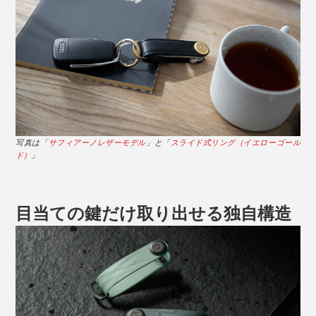
写真は「
サフィアーノレザーモデル
」と「
スライド式リング（イエローゴール
ド）
」
目当ての鍵だけ取り出せる独自構造