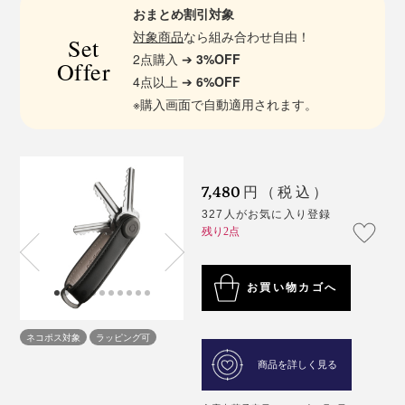
おまとめ割引対象
対象商品
なら組み合わせ自由！
Set
2点購入 ➔
3%OFF
Offer
4点以上 ➔
6%OFF
※購入画面で自動適用されます。
7,480
円（税込）
327人がお気に入り登録
残り2点
お買い物カゴへ
ネコポス対象
ラッピング可
商品を詳しく見る