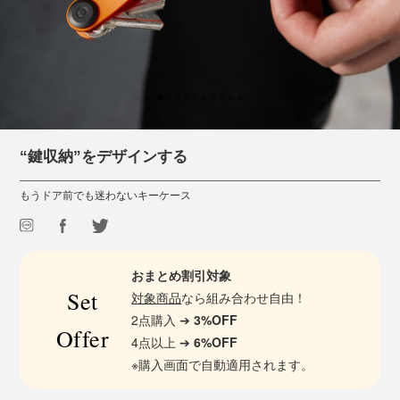
“鍵収納”をデザインする
もうドア前でも迷わないキーケース
おまとめ割引対象
Set
対象商品
なら組み合わせ自由！
2点購入 ➔
3%OFF
Offer
4点以上 ➔
6%OFF
※購入画面で自動適用されます。