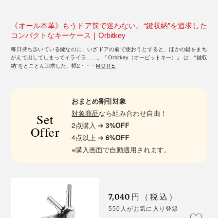
《オール本革》もうドア前で迷わない。“鍵収納”を追求した
コンパクトなキーケース｜Orbitkey
毎日持ち歩いている鍵なのに、いざドアの前で使おうとすると、ほかの鍵をまち
がえて出してしまってイライラ……。『Orbitkey（オービットキー）』 は、“鍵収
納”をとことん追求した、幅2・・・
MORE
おまとめ割引対象
対象商品
なら組み合わせ自由！
Set
2点購入 ➔
3%OFF
Offer
4点以上 ➔
6%OFF
※購入画面で自動適用されます。
7,040
円（税込）
550人がお気に入り登録