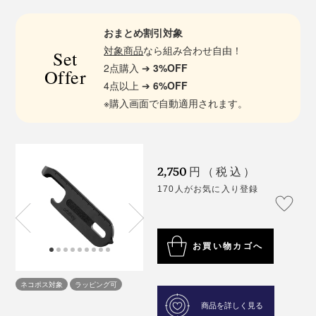
おまとめ割引対象
対象商品
なら組み合わせ自由！
Set
2点購入 ➔
3%OFF
Offer
4点以上 ➔
6%OFF
※購入画面で自動適用されます。
2,750
円（税込）
170人がお気に入り登録
お買い物カゴへ
ネコポス対象
ラッピング可
商品を詳しく見る