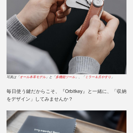
写真は「
オール本革モデル
」と「
多機能ツール
」、「
ミラー＆爪やすり
」
毎日使う鍵だからこそ、『Orbitkey』と一緒に、「収納
をデザイン」してみませんか？