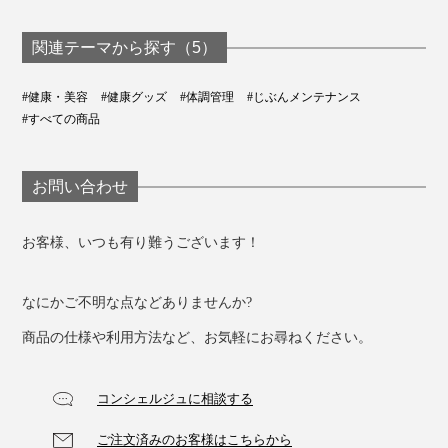
粉なしでも歯垢がと
濯機用オゾン水
も使える「口腔洗浄
れる「歯ブラシ」｜
器」｜ELEOZON
器」｜APIYOO
SOLADEY
関連テーマから探す（5）
#健康・美容
#健康グッズ
#体調管理
#じぶんメンテナンス
#すべての商品
お問い合わせ
お客様、いつも有り難うございます！
なにかご不明な点などありませんか?
商品の仕様や利用方法など、お気軽にお尋ねください。
コンシェルジュに相談する
ご注文済みのお客様はこちらから