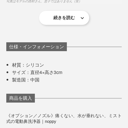
写真はモデルの西村さん、息子ではありません（笑）
続きを読む
理由を聞くと、
「普通のやつはカロリー使うんだよね。ポンプに圧力か
けるのに握力使うし、不自然な体勢で鼻とか口から水を
仕様・インフォメーション
出さなくちゃいけないのも疲れる。その水が首を伝って
服も濡れたりするし、濡れたら着替えなくちゃならない
材質：シリコン
でしょ。
サイズ：直径4×高さ3cm
製造国：中国
それと、手動だと水圧が一定じゃなくて、力を入れすぎ
カチッとはめるだけなので、脱着も簡単です。
ると痛いし、勢いがないと届かない。ポンプ内の水量と
力加減の調整が難しいんだよね。生理食塩水が使い切れ
商品を購入
家族みんなで、「鼻丸洗い」習慣、はじめましょう！
ずに、ちょこっと残るのも気分がよくない」
《オプション／ノズル》痛くない、水が垂れない、ミスト
不満がでるでる。
式の電動鼻洗浄器｜noppy