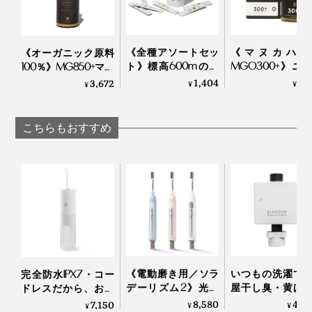
《全種アソートセッ
《マヌカハニ
《オーガニック原料
ト》標高600mの静
MGO300+》ニ
100％》MG850+マヌ
岡・有機茶畑で育っ
ジーランド政府
カハニー配合、アル
1,404
6,
3,672
¥
¥
¥
た、溶かして飲むオ
定、非加熱・無
コール・保存料フリ
ーガニックの「日本
薬・100％天然
ーの「マヌカ＆プロ
茶パウダー（10
カハニー（保証
ポリス スプレー」｜
こちらもおすすめ
本）」｜THE
付）｜トゥルー
24 ORGANIC DAYS
NODOKA
ー
幸い、私はまだ花粉症を発症してはいませんが、花粉が
多く飛ぶ日は目がしょぼしょぼすることも。いつ来るか
と、毎年戦々恐々。
花粉が体内に侵入するのを少しでも阻止するため、帰宅
したら「コートをはらって『noppy』で鼻洗い」を敢行
したいと思います。
《電動磨き用／ソラ
いつもの洗濯で
完全防水IPX7・コー
デーリズム2》光触
屋干し臭・黄ば
ドレスだから、お風
媒の効果で、歯磨き
カビ対策できる
呂場でも、出張先で
8,580
43,
7,150
¥
¥
¥