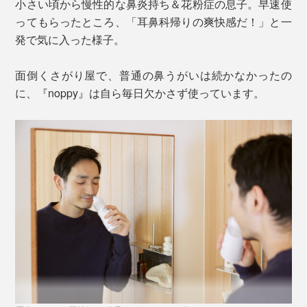
小さい頃から慢性的な鼻炎持ち＆花粉症の息子。早速使
ってもらったところ、「耳鼻科帰りの爽快感だ！」と一
発で気に入った様子。
面倒くさがり屋で、普通の鼻うがいは続かなかったの
に、『noppy』は自ら毎日欠かさず使っています。
『noppy』のノズルは直接鼻に触れるもの。家族で使う
なら、ノズルはそれぞれ専用のものをそろえると衛生的
です。
本体には1個ついているので、家族4人で使うなら別売ノ
ズルが3個あればOK。色が１色しかないのがナンです
が、裏側に名前を書いておくとよさそうです。