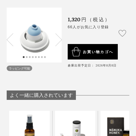
「『noppy』なら、姿勢を変えずに機械を持ってるだけ
で、全自動洗浄してくれるからラクちん。鼻がスッキリ
1,320
円（税込）
通るのはもちろん、生理食塩水もちゃんと使い切れてス
66人がお気に入り登録
ッキリ。めちゃめちゃいいよ！」
さすが、長年患ってきただけのことはあるなぁと、妙に
お買い物カゴへ
感心してしまいました。
倉庫出荷予定日： 2026年8月8日
『noppy』のおかげだけではないと思いますが、最近く
ラッピング可能
しゃみや鼻を噛む回数が減ってきたような。本人も調子
がいいと言っています。
よく一緒に購入されています