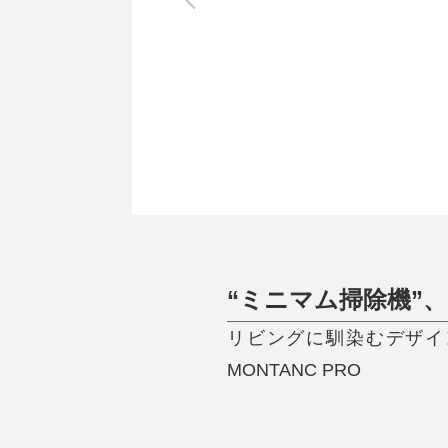
調理家電
調理器具
食器
タオル・ふきん
キッチン雑貨
“ミニマム掃除機”
リビングに馴染むデザイ
MONTANC PRO