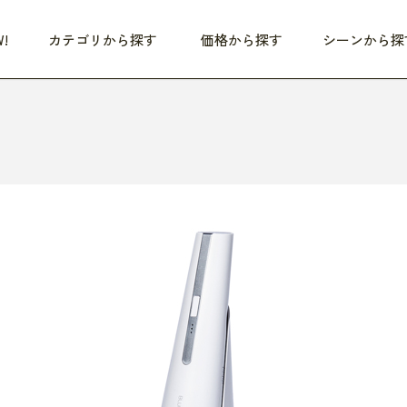
!
カテゴリから探す
価格から探す
シーンから探
つめた〜い夏、どうぞ！
HEALTHY
家電
HOME
ファッション
- 3,000円
3,000円 - 5,000円
5,000円 - 10,000円
OP10
すべて
すべて
すべて
すべて
す
朝までぐっすり
リビング家電
居心地のいい空間
服
ひ
商品 (新着順)
本気で休む
キッチン家電
家事ルンルン
バッグ
ほ
覧
いつも清潔
美容・健康家電
食いしん坊クラブ
靴・靴下
や
じぶんメンテナンス
オーディオ家電
料理と団らん
レイングッズ
仕
め割引
おうちエクササイズ
ファッション／小物
レット
の他
日用品
健康・美容
すべて
すべて