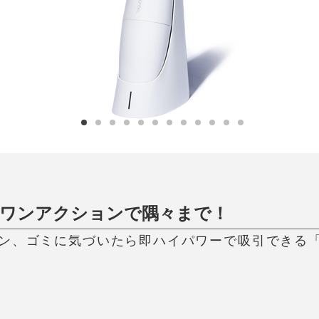
ひんやり今治タオル、生き返る〜
掃除・洗濯
肌・髪ケア
タオル
バスグッズ
スリッパ
ひんやりグッズ
防災用品
あったかグッズ
水筒
健康グッズ
日用品／その他
オーラルケア
、ワンアクションで隅々まで！
ン、ゴミに気づいたら即ハイパワーで吸引できる