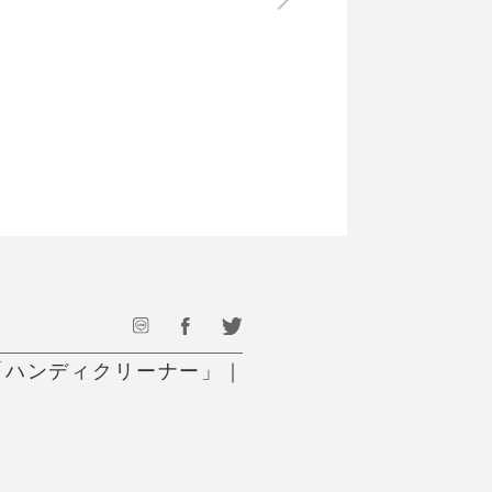
最後のひと口までキンキン
ドリンク
旅行
フード
アウトドア
旅行遊び／その他
「ハンディクリーナー」｜