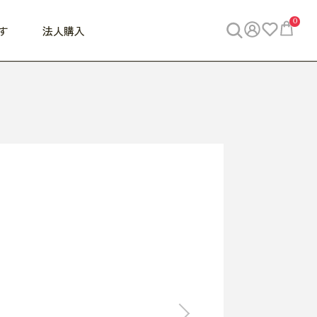
0
す
法人購入
WORK
ビジネス
ENJOY
寝具
10,000円 - 30,000円
30,000円以上
べて
すべて
すべて
すべて
らめきデスク
PC・スマホ関連
お出かけスパイス
敷き寝具
っと一息ふぅ
椅子・クッション
思い出トラベル
掛け寝具
っぱり清潔感
収納
外で過ごすって最高
パジャマ
事へGO
ビジネス／小物
好き・・にどっぷり
枕・小物
食料品
旅行・遊び
すべて
すべて