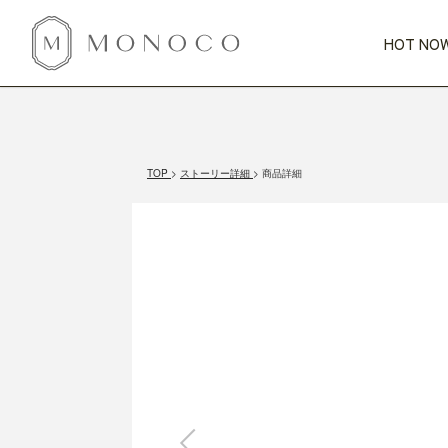
HOT NOW
新商品
CATEGORY
PRICE
SCENE
HOT NOW!
GIFTS
インテリア
1,000円未満
1,000円 
TOP
ストーリー詳細
商品詳細
今週のT
カテゴリから探す
価格から探す
シーンから探す
すべて
すべて
特別な贈りもの
家具
すべての
会話が弾む
収納
特集一
気のきく手土産
照明
毎日使ってね
インテリア雑貨
おまと
ベランダ・庭
アウト
インテリア／そ
キッチン
すべて