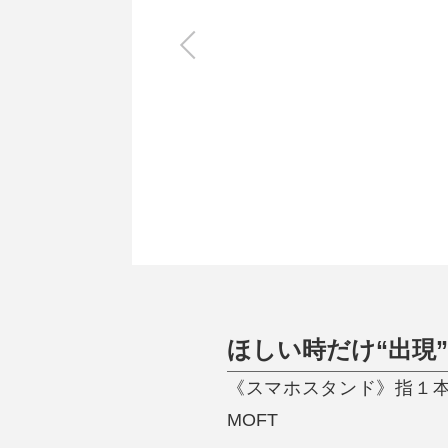
キッチン
すべて
調理家電
調理器具
食器
タオル・ふきん
キッチン雑貨
ほしい時だけ“出現
《スマホスタンド》指１本で脚
MOFT