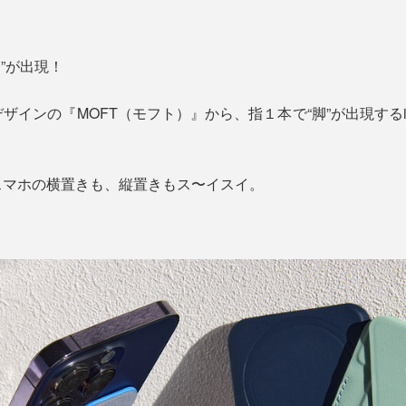
”が出現！
インの『MOFT（モフト）』から、指１本で“脚”が出現するiPho
スマホの横置きも、縦置きもス〜イスイ。