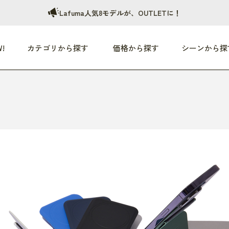
Lafuma人気8モデルが、OUTLETに！
!
カテゴリから探す
価格から探す
シーンから探
つめた〜い夏、どうぞ！
HEALTHY
家電
HOME
ファッション
- 3,000円
3,000円 - 5,000円
5,000円 - 10,000円
OP10
すべて
すべて
すべて
すべて
す
朝までぐっすり
リビング家電
居心地のいい空間
服
ひ
商品 (新着順)
本気で休む
キッチン家電
家事ルンルン
バッグ
ほ
覧
いつも清潔
美容・健康家電
食いしん坊クラブ
靴・靴下
や
じぶんメンテナンス
オーディオ家電
料理と団らん
レイングッズ
仕
め割引
おうちエクササイズ
ファッション／小物
レット
の他