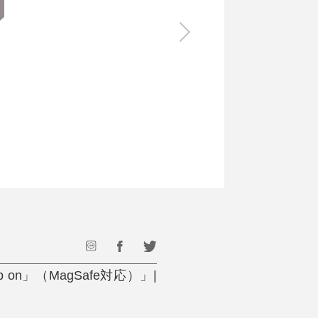
食料品
旅行・遊び
すべて
すべて
最後のひと口までキンキン
ドリンク
旅行
フード
アウトドア
旅行遊び／その他
n」（MagSafe対応）」|