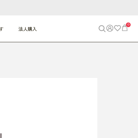
0
す
法人購入
WORK
ビジネス
ENJOY
寝具
10,000円 - 30,000円
30,000円以上
べて
すべて
すべて
すべて
らめきデスク
PC・スマホ関連
お出かけスパイス
敷き寝具
っと一息ふぅ
椅子・クッション
思い出トラベル
掛け寝具
っぱり清潔感
収納
外で過ごすって最高
パジャマ
事へGO
ビジネス／小物
好き・・にどっぷり
枕・小物