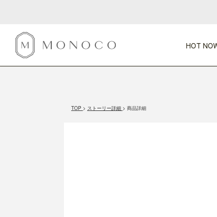
HOT NOW
新商品
CATEGORY
PRICE
SCENE
HOT NOW!
GIFTS
インテリア
1,000円未満
1,000円 
TOP
ストーリー詳細
商品詳細
今週のT
カテゴリから探す
価格から探す
シーンから探す
すべて
すべて
特別な贈りもの
家具
すべての
会話が弾む
収納
特集一
気のきく手土産
照明
毎日使ってね
インテリア雑貨
おまと
ベランダ・庭
アウト
インテリア／そ