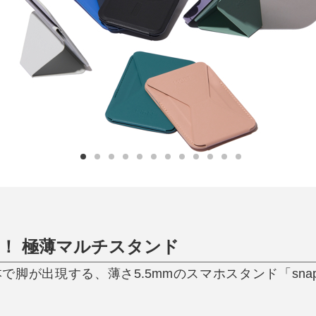
日用品
健康・美容
すべて
すべて
ひんやり今治タオル、生き返る〜
掃除・洗濯
肌・髪ケア
タオル
バスグッズ
スリッパ
ひんやりグッズ
防災用品
あったかグッズ
水筒
健康グッズ
日用品／その他
オーラルケア
”！ 極薄マルチスタンド
が出現する、薄さ5.5mmのスマホスタンド「snap o