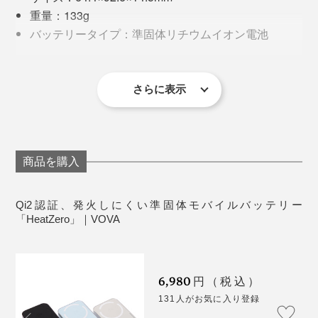
能。いざという時も頼りになります。
さらに、「HeatZero」には、NTCスマート温度センサ
重量：133g
ーを搭載。発熱を自動的に検知・制御し、発熱を効果的
バッテリーの残量は、４段階のLEDランプで表示。ワイ
バッテリータイプ：準固体リチウムイオン電池
に抑えます。
ヤレス充電中は、グリーンのLEDが点灯し、充電状態を
バッテリー容量： 5000mAh／3.85V （19.25Wh）
※ワイヤレス充電の特性上、充電時に温まることがあります。
確認できます。
入力（USB-C）：5V／3A、9V／2A (最大18W)
出力（USB-C）：5V／3A、9V／2.22A、12V／
外側には、UL94（米国UL規格）で認定された最高難燃
さらに表示
1.67A (最大 20W)
グレード(V0)のポリカーボネート素材を使用。炎を当て
Qi2ワイヤレス出力：最大15W
てもすぐに自己消火し、燃え広がることがありません。
USB-C+ワイヤレス合計出力：最大15W
対応急速充電規格：Qi2 / PD3.1
商品を購入
入出力ポート：USB-C×1
本体充電時間：約1.5時間（9V/2A以上の出力アダプ
Qi2認証、発火しにくい準固体モバイルバッテリー
ター使用時）
「HeatZero」｜VOVA
保存温度：-40°C～80℃
価格は7千円弱とそこそこしますが、リチウムイオン電
動作温度：-20℃～60℃
池の従来品と比べると、4倍寿命が長いことを考える
充放電サイクル：1000回以上（容量80％）
6,980
円（税込）
と、むしろコスパが高い。
本体素材：ABS、難燃性ポリカーボネート(V0グレー
131人がお気に入り登録
ド)、リキッドシリコン