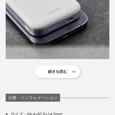
本品「HeatZero」は、100台の製品で138日間のサイク
ル試験を実施。充放電1,000回後も、初期容量の80％以
上を維持することが確認されています。
続きを読む
動作温度の範囲が広いのもメリット。
スマホを充電しながら、バッテリー本体も同時に充電で
きるパススルー機能つき。本体の充電も、PD18W（※）
従来品では暑さや寒さに弱く、いざという時に役に立た
対応で、急速充電が可能です。
ないこともしばしば。特に真夏の屋外ではバッテリー自
仕様・インフォメーション
体が熱くなってしまって、使えないこともありました
※PD18Wとは、USB Power Delivery (USB PD) という規格に基づき、最大
18W（ワット）の電力で機器を高速充電できる充電器やアダプターのこと。バッ
が、「準個体バッテリー」なら、-20℃～60℃で動作可
テリー本体を充電する際は、20W以上のアダプタを別途ご用意ください。
サイズ：64.4×92.6×14.5mm