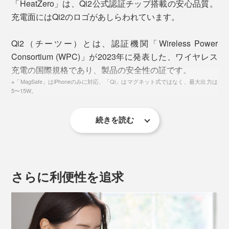
「HeatZero」は、Qi2公式認証チップ搭載の安心品質。
充電面にはQi2のロゴがあしらわれています。
Qi2（チーツー）とは、認証機関「Wireless Power
従来のリチウムイオン電池と違い、「準個体バッテリ
Consortium (WPC)」が2023年に発表した、ワイヤレス
ー」の電解質は、燃えにくいジェル状。漏れにくく、熱
充電の国際規格であり、製品の安全性の証です。
が加わっても気化しにくく、発火もしにくい。内部ショ
※「MagSafe」はiPhoneのみに対応、「Qi」はマグネット式ではなく、最大出力は
5〜15W。
ートのリスクが劇的に軽減した、最先端技術です。
続きを読む
さらに利便性を追求