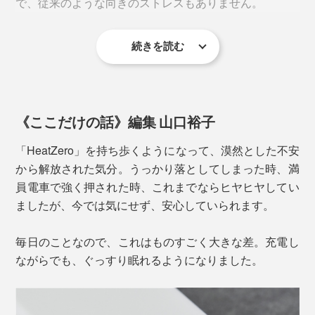
で、従来のような向きのストレスもありません。
とバッテリーを最適な充電位置に自動で固定。
電源ボタンを押さずとも、スマホを置くだけで自動で充
続きを読む
電開始。効率よく充電できて、使いやすさも抜群です。
《ここだけの話》編集 山口裕子
「HeatZero」を持ち歩くようになって、漠然とした不安
から解放された気分。うっかり落としてしまった時、満
員電車で強く押された時、これまでならヒヤヒヤしてい
ましたが、今では気にせず、安心していられます。
毎日のことなので、これはものすごく大きな差。充電し
充電サイクル寿命は、従来のリチウムイオン電池が
ながらでも、ぐっすり眠れるようになりました。
また、有線+ワイヤレスの2台同時充電もOK。スマホと
300〜500回程度なのに対し、「準個体バッテリー」
イヤホン、家族や友人とのシェアなどにも便利です。
は、なんと約2000回。実に4倍以上長持ち！