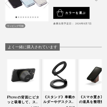
結果的に廃棄物を減らし、環境負荷を低減することにも
大きさは名刺サイズ程度、重さ133gとコンパクトで、
【対応機種】
繋がる選択でもあると思います。
なめらかな曲線フォルムとメタリックな質感の洗練デザ
MagSafe対応iPhone
カラーを選ぶ
イン。デバイスとの接地面は、シリコンラインの滑り止
ワイヤレス充電対応スマートフォン、デバイス
めつきです。
USB-C充電対応スマートフォン、タブレット、デバ
倉庫出荷予定日： 2026年8月7日
ラッピング可能
イス
よく一緒に購入されています
日本国内の安全基準に適合したPSEマークを取得、さら
にKC・CE・RoHSの各種国際安全認証も取得していま
す。
《スタンド》車載ホ
《スマホ置き》
iPhoneの背面にピタ
ルダーやデスクスタ
の道具を整理整
ッと吸着して、スマ
ンドに安定感バツグ
木の温かみにデ
ホスタンドにもなる