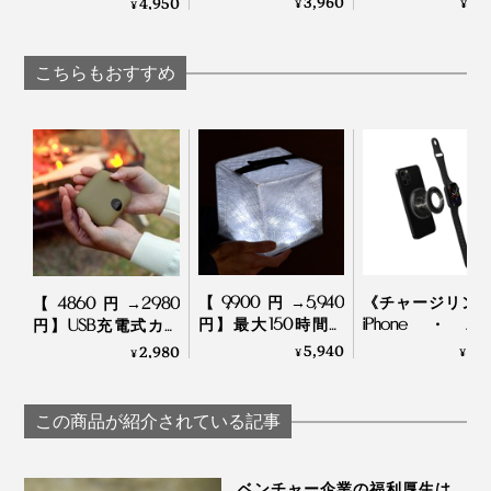
3,960
4,
4,950
¥
¥
¥
ン！MagSafe対応、
も、心も、とと
「MagSafe対応
強い磁力でカンタン
｜M.SCOOP Mobi
Bluetoothスピーカ
設置できる「折りた
catcher
ー」
こちらもおすすめ
たみ式スマホスタン
ド」｜MaGdget
「HeaatZero」があれば、モバイルバッテリーの不安と
ストレスにさようなら。デジラルライフの頼れるサポー
ターを手に入れてください。
【9,900円→5,940
《チャージリン
【4860円→2980
円】最大150時間の
iPhone・App
円】USB充電式カイ
点灯、スマホ充電も
Watch・AirPods
ロ＆モバイルバッテ
5,940
4,
2,980
¥
¥
¥
OK！薄さ2cmに畳
イヤレス充電が
リー 「あったか
める超軽量ソーラー
つに！強い磁力
POMI ポケットカイ
充電式ランタン｜
ンタン設置でき
ロ 9600mAh」｜
この商品が紹介されている記事
MEGAPUFF
「MagSafe対応
Coolean
ルドリング＋充
器」｜MaGdget
ベンチャー企業の福利厚生は、