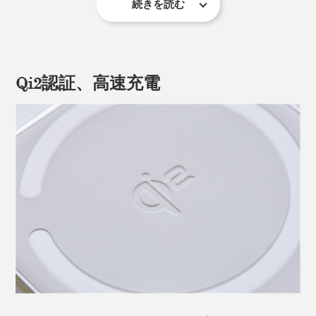
続きを読む
落としたりぶつかったり、衝撃が加わると、内部で液体
が漏れてショートし、膨張や破裂、発火につながりやす
い状態に。
Qi2認証、高速充電
そのリスクを大幅に軽減したのが、「準個体バッテリ
ー」。電池メーカー各社が競って研究開発をおこなって
いる、今大注目の電池です。