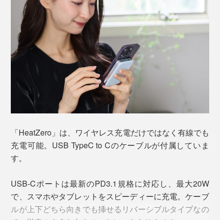
Qi2仕様には、充電速度、マグネットの強度、デバイス
の互換性が含まれ、「HeatZero」もすべての条件をクリ
釘刺しなどの過酷な条件下でも発熱・発火しにくい高耐久構造で、安全性を徹底
ア。
追求しています。 メーカーにより安全な環境下で行われた試験ですので、真似は
しないでください。
iPhone、Androidともに使用可能
「HeatZero」は、ワイヤレス充電だけではなく有線でも
「準個体バッテリー」が画期的なのは、安全性だけでは
最大15Wで急速充電（MagSafe非対応のiPhoneは最
充電可能。USB TypeC to Cのケーブルが付属していま
ありません。温度変化にも強く、寿命も長い！
大7.5Wまでのワイヤレス充電に対応）
す。
マグネットで位置固定（MagSafe非対応のiPhoneは
従来のモバイルバッテリーの使用可能な環境温度範囲
マグネットで固定できません）
USB-Cポートは最新のPD3.1規格に対応し、最大20W
が、一般的に約0〜40℃前後なのに対し、準固体
ウェイクアップ機能
で、スマホやタブレットをスピーディーに充電。ケーブ
は、-20〜60℃と大幅アップ。寒冷地や酷暑の中でも、
ルが上下どちら向きでも挿せるリバーシブルタイプなの
安定して使用できます。
表面磁束密度4100Gの強力マグネットを使用し、スマホ