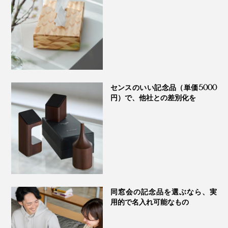
て、置き時計代わりにセットするんです。仕事中は、メ
ガネを着け外ししたり、電話がかかってきたら、ペンを
とったり。
よく使う、必要なものに、すぐ手が届く、心地よい空
間。そんな大人の男性のデスクを目指して、
『M.SCOOP』をつくりました」（實松さん）
センスのいい記念品（単価5000
「glasses place」のカラー塗装タイプ（全10色）は、写真のベージュ系のボック
円）で、他社との差別化を
ス入り
土台に重心があるから、安定感があります。底部には、
滑り止めのゴムつき。
同窓会の記念品を選ぶなら、実
用的で名入れ可能なもの