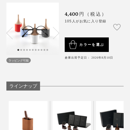
ミマツ工芸の2代目社長、實松英樹（さねまつ・ひで
4,400
円（税込）
き）さんは、職人として、腕を磨いていましたが、ある
105人がお気に入り登録
思いを抱えていました。
「家具のパーツは売れていたけれど、私たちは、タンス
カラーを選ぶ
やテーブルを買ったお客さんの顔を知りません。
倉庫出荷予定日： 2026年8月10日
ラッピング可能
そして、この地域に木工所は多いけれど、おたがい、何
たたんだメガネを、そのまま掛けてください。なくした
をつくっているかを知りません。それがずっと普通でし
り、落として壊しがちだったメガネも、これで安心。
た。
ラインナップ
木目が美しい、まるで、オブジェのような佇まいです。
でも、やっぱり、自分たちの仕事を、まわりに知っても
らいたいし、買ってくれた人の顔や声を知りたい」
その思いから、自社でのものづくりをスタート。2008
年に、『M.SCOOP』が誕生しました。