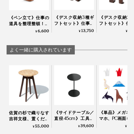
《デスク収納3種ギ
《デスク収納2
《ペン立て》仕事の
フトセット》仕事の
フトセット》仕
道具を整理整頓！木
道具を整理整頓！木
道具を整理整頓
の温かみにデスク
13,750
9,
6,600
¥
¥
¥
の温かみにデスク
の温かみにデス
も、心も、ととのう
も、心も、ととのう
も、心も、とと
｜M.SCOOP 70G.
｜M.SCOOP
｜M.SCOOP
case
よく一緒に購入されています
メガネを掛ける、ほっそりした「ろうと（漏斗）状」の
上部から、土台となる下部への境目を、いかにキレイに
「glasses place」は、ミマツ工芸が、創業時からつくっていた、テーブル脚部を
仕上げているか、職人の腕の見せ所です。
モチーフに、デザインされた
「自分たちのものづくりだから、自分自身が、本当に好
《サイドテーブル／
《単品》メガネ
佐賀の杉で織りなす
きなものに囲まれる喜び、心地いい空間をつくりたい」
直径45cm》工具要
マホ、PC画面を
吉祥文様、置くだけ
らずで組立て・解
ピカにする、形
で明るい部屋になる
39,600
2,
55,000
¥
¥
¥
体・収納も。モダン
憶の“布オリガミ
「テーブルスツー
實松さんが、自身の気持ちを掘り下げていったら、毎