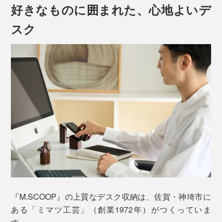
好きなものに囲まれた、心地よいデ
スク
『M.SCOOP（エム スコープ）』は、デスクも、気持ち
も、ととのう、大人の収納道具です。
日本の木工職人が削り出した、ひとつ、ひとつを並べる
と、木ならではの温かみが伝わってくる……。
『M.SCOOP』の上質なデスク収納は、佐賀・神埼市に
ある「ミマツ工芸」（創業1972年）がつくっていま