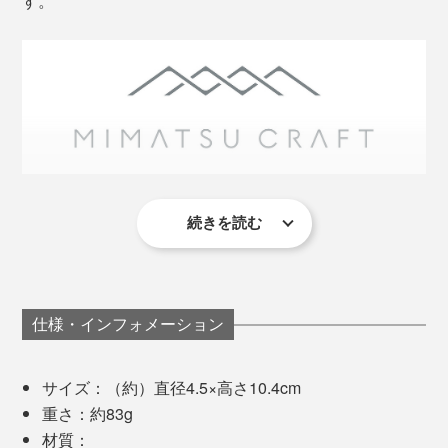
す。
続きを読む
この地域は、昔から木工が盛んで、ミマツ工芸も、婚礼
左から、ウォルナットの「D.Watcher」「Mobile catcher」「glasses place」
用のタンスやテーブルといった、家具のパーツを専門
に、ずっとつくってきました。
まるで、デスクに、自分だけの“森”ができたような、心
地よさを感じられるから、気持ちがととのって、仕事へ
仕様・インフォメーション
音が出ます
集中できます。
サイズ：（約）直径4.5×高さ10.4cm
重さ：約83g
材質：