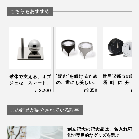
什器メーカーが作っ
Peti Peto プチペッ
ル」｜NENRIN
日、仕事道具をしまう「デスク収納」に行き着いたそう
た「スチールテーブ
こちらもおすすめ
です。
ル」｜KIT キット
1本の丸棒（=棒状）の木材から、削っていきますが、と
“読む”を続けるため
世界12都市の時
球体で支える、オブ
の、世にも美しいル
瞬時に分か
くに、土台に色がついているデザインは、丸棒状態の時
ジェな「スマートフ
ーペ｜TAKEDA
「World Clock
ォンスタンド」｜
9,350
7,
13,200
¥
¥
に、カラー塗装をしあげてから、木を削り込んでいくこ
¥
DESIGN PROJECT タ
MASAFUMI ISHIKAWA
TAKEDA DESIGN
とで、これほどシャープで美しい形にととのいます。
ケダデザインプロジ
.Design
PROJECT タケダデザ
ェクト
インプロジェクト
この商品が紹介されている記事
創立記念の記念品は、名入れ可
「私自身、デスクについたら、お気に入りの時計を外し
能で実用的なグッズを選ぶ