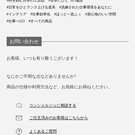
#時を刻む日本の工芸品
#世界にひとつの逸品
事への集中力も高まるはずです。
#日常をひとランク上げる道具
#洗練された仕事環境をあなたに
#インテリア
#仕事効率化
#ほっと一息ふぅ
#居心地のいい空間
玄関やベッドサイドに置いても、身じたくがスムーズに
#仕事へGO
#すべての商品
なって、気持ちいい！
お問い合わせ
男性はもちろん、女性にもおすすめです。
お客様、いつも有り難うございます！
なにかご不明な点などありませんか?
商品の仕様や利用方法など、お気軽にお尋ねください。
コンシェルジュに相談する
ご注文済みのお客様はこちらから
よくあるご質問