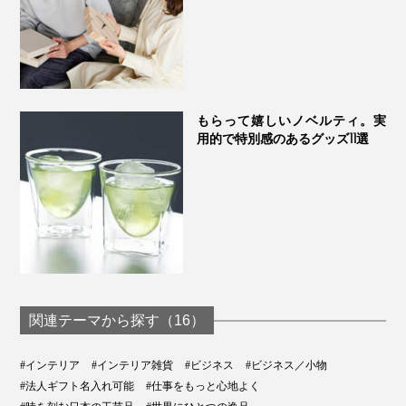
スマホ・腕時計・メガネ・ペン……ひとつ、ひとつセッ
トして並べた景色は、ごらんのとおり、実にスマート。
もらって嬉しいノベルティ。実
用的で特別感のあるグッズ11選
メガネを置いたり、手が触れたりしても、倒れたり転が
ったりしないので、毎日、気持ちよく使えます。
関連テーマから探す（16）
#インテリア
#インテリア雑貨
#ビジネス
#ビジネス／小物
#法人ギフト名入れ可能
#仕事をもっと心地よく
デスクがととのうと、自然と、気持ちもととのって、仕