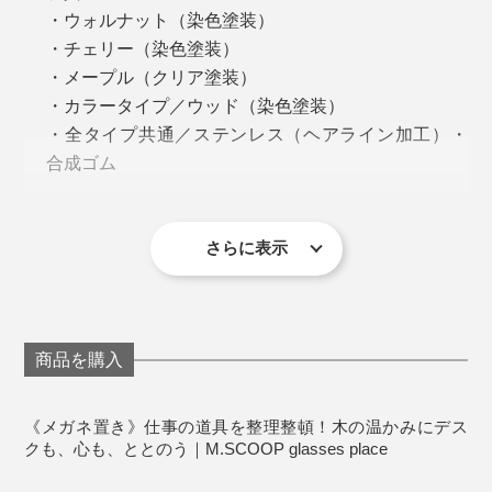
・ウォルナット（染色塗装）
・チェリー（染色塗装）
・メープル（クリア塗装）
・カラータイプ／ウッド（染色塗装）
・全タイプ共通／ステンレス（ヘアライン加工）・
合成ゴム
製造国：日本
※商品の写真は、できるだけ実物の色に近くなるように努めておりますが、お使い
の環境（モニター、ブラウザ等）の違いによっては、色の見え方が実物と異なる
場合がございますのでご了承ください。
さらに表示
本品は、『M.SCOOP』が広く知られるようになった、
最初のアイテム、「glasses place（=メガネ置き）」で
商品を購入
す。
《メガネ置き》仕事の道具を整理整頓！木の温かみにデス
クも、心も、ととのう｜M.SCOOP glasses place