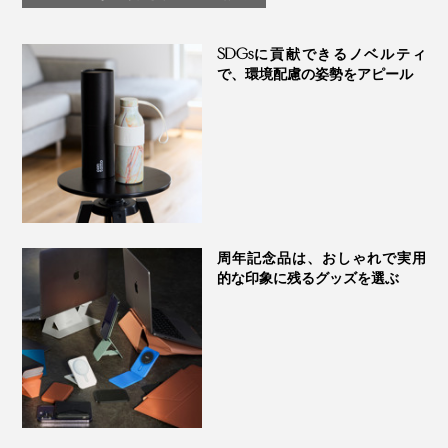
｜KIT キット
CLOCK
實松さんが、自身の気持ちを掘り下げていったら、毎
SDGsに貢献できるノベルティ
日、仕事道具をしまう「デスク収納」に行き着いたそう
で、環境配慮の姿勢をアピール
です。
周年記念品は、おしゃれで実用
的な印象に残るグッズを選ぶ
土台には、おもりを入れているから、安定感がありま
す。腕時計を載せる上部と、底部には、滑り止めのゴム
つき。
「私自身、デスクについたら、お気に入りの時計を外し