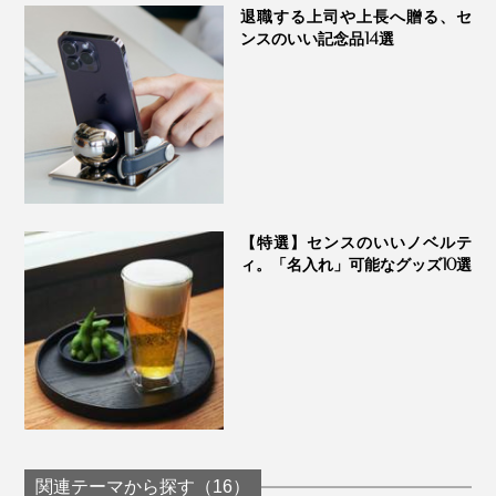
て、置き時計代わりにセットするんです。仕事中は、メ
退職する上司や上長へ贈る、セ
ガネを着け外ししたり、電話がかかってきたら、ペンを
ンスのいい記念品14選
とったり。
よく使う必要なものに、すぐ手が届く、心地よい空間。
そんな大人の男性のデスクを目指して、『M.SCOOP』
をつくりました」（實松さん）
サイドから腕時計を掛けても、倒れたり転がったりしな
スマホ・腕時計・メガネ・ペン……ひとつ、ひとつセッ
【特選】センスのいいノベルテ
いので、毎日、気持ちよく使えます。
ィ。「名入れ」可能なグッズ10選
トして並べた景色は、ごらんのとおり、実にスマート。
「D.Watcher」は、サイズが2種類。
「Mサイズ（幅4.6×奥行4.6×高さ10.2cm）」は、文字盤
が大きい腕時計、メンズ用の腕時計に。「Sサイズ（幅
3.8×奥行3.8×高さ9.8cm）」は、レディース用など、小
ぶりの腕時計に、それぞれおすすめします。
関連テーマから探す（16）