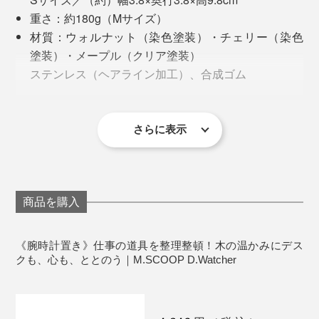
「D.Watcher（=腕時計置き）」です。
重さ：約180g（Mサイズ）
材質：ウォルナット（染色塗装）・チェリー（染色
塗装）・メープル（クリア塗装）
ステンレス（ヘアライン加工）、合成ゴム
製造国：日本
さらに表示
商品を購入
《腕時計置き》仕事の道具を整理整頓！木の温かみにデス
外した腕時計は、サイドから掛けるだけ。まるで、ディ
クも、心も、ととのう｜M.SCOOP D.Watcher
スプレイスタンドのように、お気に入りの腕時計を、眺
められます。