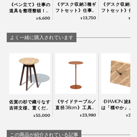
《デスク収納3種ギ
《デスク収納2
《ペン立て》仕事の
年に、『M.SCOOP』が誕生しました。
フトセット》仕事の
フトセット》仕
道具を整理整頓！木
道具を整理整頓！木
道具を整理整頓
の温かみにデスク
13,750
9,
6,600
¥
¥
¥
の温かみにデスク
の温かみにデス
も、心も、ととのう
も、心も、ととのう
も、心も、とと
｜M.SCOOP 70G.
｜M.SCOOP
｜M.SCOOP
case
よく一緒に購入されています
《サイドテーブル／
《HAMON 波紋
佐賀の杉で織りなす
「glasses place」は、ミマツ工芸が、創業時からつくっていた、テーブル脚部を
木目を断ち切るように、木を削り取った後、端をシャー
直径38cm》工具要
は「穏やか」、
吉祥文様、置くだけ
モチーフに、デザインされた
プに仕上げるには、木が欠けるリスクがつきもの。カケ
らずで組立て・解
は「繁栄」を願っ
で明るい部屋になる
23,980
26,
55,000
¥
¥
¥
体・収納も。モダン
佐賀産の杉で組
が出ないように、職人には、より繊細な加工が求められ
「テーブルスツー
「自分たちのものづくりだから、自分自身が、本当に好
什器メーカーが作っ
げた「壁掛け／
ル」｜NENRIN
ます。
きなものに囲まれる喜び、心地いい空間をつくりたい」
たスチールテーブル
時計」｜NENR
この商品が紹介されている記事