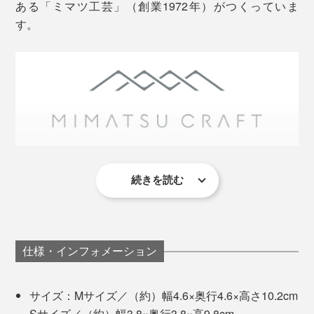
ある「ミマツ工芸」（創業1972年）がつくっていま
す。
続きを読む
この地域は、昔から木工が盛んで、ミマツ工芸も、婚礼
左から、ウォルナットの「D.Watcher」「Mobile catcher」「glasses place」
用のタンスやテーブルといった、家具のパーツを専門
に、ずっとつくってきました。
まるで、デスクに、自分だけの“森”ができたような、心
地よさを感じられるから、気持ちがととのって、仕事へ
仕様・インフォメーション
音が出ます
集中できます。
サイズ：Mサイズ／（約）幅4.6×奥行4.6×高さ10.2cm
本品は、『M.SCOOP』で1番人気のアイテム、
Sサイズ／（約）幅3.8×奥行3.8×高9.8cm