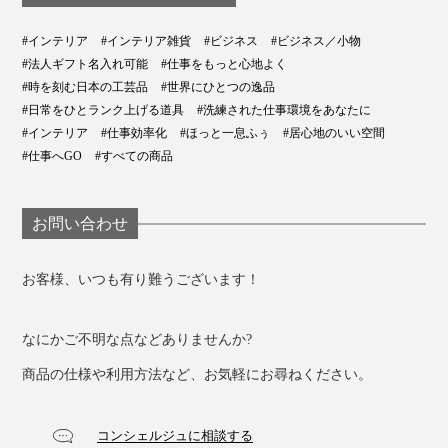
#インテリア
#インテリア雑貨
#ビジネス
#ビジネス／小物
#法人ギフト名入れ可能
#仕事をもっと心地よく
#時を刻む日本の工芸品
#世界にひとつの逸品
#日常をひとランク上げる道具
#洗練された仕事環境をあなたに
#インテリア
#仕事効率化
#ほっと一息ふぅ
#居心地のいい空間
デスクがととのうと、自然と、気持ちもととのって、仕
写真は、どちらも「Mサイズ」に、腕時計を掛けた場合の比較。左はメンズ用ウ
#仕事へGO
#すべての商品
事への集中力も高まるはずです。
ォッチ、右はレディース用ウォッチ。
玄関やベッドサイドに置いても、身じたくがスムーズに
お問い合わせ
なって、気持ちいい！
お客様、いつも有り難うございます！
男性はもちろん、女性にもおすすめです。
なにかご不明な点などありませんか?
商品の仕様や利用方法など、お気軽にお尋ねください。
コンシェルジュに相談する