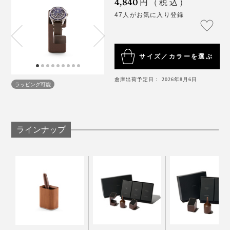
4,840
円（税込）
木の色も、木目も美しい、オブジェのような佇まいで
47人がお気に入り登録
す。
ミマツ工芸の2代目社長、實松英樹（さねまつ・ひで
き）さんは、職人として、腕を磨いていましたが、ある
サイズ／カラーを選ぶ
思いを抱えていました。
倉庫出荷予定日： 2026年8月6日
ラッピング可能
「家具のパーツは売れていたけれど、私たちは、タンス
やテーブルを買ったお客さんの顔を知りません。
ラインナップ
そして、この地域に木工所は多いけれど、おたがい、何
をつくっているかを知りません。それがずっと普通でし
た。
でも、やっぱり、自分たちの仕事を、まわりに知っても
らいたいし、買ってくれた人の顔や声を知りたい」
腕時計のベルトが通る、サイドから大きく削り込んだ部
その思いから、自社でのものづくりをスタート。2008
分は、職人の腕の見せ所です。