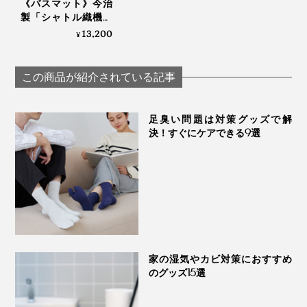
《バスマット》今治
製「シャトル織機」
でゆっくり織った、
ペットや子どもがうっかりバスマットの上で粗相をして
13,200
¥
アートなバスマット
しまっても、すぐに洗い流して乾燥すればOK。時間が
｜SHUTTLE 1963
たってしまった場合は、すぐに染み込まない泡タイプの
この商品が紹介されている記事
漂白剤をかけ、すぐに水で洗い流してください。表面上
の除菌・消臭ができます。
足臭い問題は対策グッズで解
決！すぐにケアできる9選
髪の毛やホコリがからまることもなく、洗濯の手間も省
けて、マットがずれたりヨレたりするストレスも解消。
これは相当コスパが高いと思います！
デザインもシンプルで、どんなインテリアにもなじむ感
じ。新築や引っ越し祝いのプレゼントにも喜ばれそうで
す。
家の湿気やカビ対策におすすめ
のグッズ15選