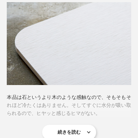
別売りの専用スタンドを使えば、うっかり倒れる心配も
ありません。
カラーは、爽やかな「グリーン」、清潔感のある「ホワ
本品は石というより木のような感触なので、そもそもそ
イト」、汚れが目立ちにくい「グレー」の３色。
れほど冷たくはありません。そしてすぐに水分が吸い取
られるので、ヒヤッと感じるヒマがない。
別売りのバスマットスタンドには、Lサイズ、コンパクトサイズともに立てかけ
続きを読む
OK。写真は、奥がLサイズ／ホワイト、手前がコンパクトサイズ／グレー
冷たさは、濡れた肌が冷たい空気に触れることで感じる