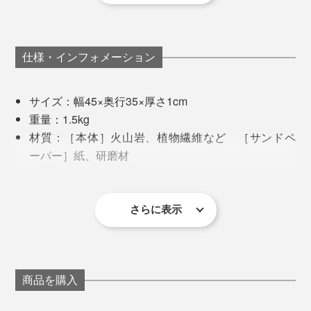
んだなと再認識しました。
あとは１ヶ月１,２回、付属のサンドペーパーで軽くこ
菌数減少率は、試料体を高圧蒸気滅菌後に室温で乾燥させたものを試験片とし、
するだけ。目立つ汚れだけでなく、全体をまんべんなく
家族がお風呂を使った直後でも、あのジメッとした気持
試験片を滅菌済みストマッカー袋に入れ、1/20NB培地にて105/mLに調整した 試
仕様・インフォメーション
こすります。
験菌液を0.4ml滴下し静置、24時間後に生理食塩水50mlで洗い出しを行い、混釈平
ち悪さがないのがうれしい。いつでも一番風呂の気分で
板培養法にて培養後の コロニー数を測定。その他酢酸臭・アンモニア臭・イソ吉
す。
草酸臭は、テドラーバッグ内に試験体を入れ、濃度30ppmに調整した悪臭成分(酢
目には見えなくても、表面には汚れが吸着しているも
サイズ：幅45×奥行35×厚さ1cm
酸)ガス、濃度100ppmに調整した悪臭成分(アンモニア)ガス、濃20ppmに調整した
悪臭成分(イソ吉草酸)ガスを、それぞれ のテドラーバッグ内に10L入れ、 試験開
の。目づまりしないように定期的に落とすことが、吸水
写真左から、グリーン、ホワイト、グレー
重量：1.5kg
始6分後の悪臭成分濃度を検知管にて測定。
性を保つポイントです。
材質：［本体］火山岩、植物繊維など ［サンドペ
脱衣所のサイズやインテリアによって、お好みの１枚を
ーパー］紙、研磨材
上グラフの「酢酸臭」は足の裏の酸っぱいような臭い、
チョイスしてください。
付属のサンドペーパーを使い切ったら、100円ショップ
付属品：サンドペーパー
「アンモニア臭」はツンとくる尿の臭い、「イソ吉草酸
やホームセンターで市販されているものを使用してくだ
原産国：中国
臭」は足や汗の臭い。いずれも珪藻土より減少していま
さい。目の細かさが＃320や＃400のものが適していま
さらに表示
す。
＜使用上の注意＞
す。
本来の目的以外での使用は控えてください。事故や
もちろんアスベストが混入していないことも検査済みな
破損の原因となります。
ので、安心して使えます。
特性上、表面にかけや微量な粉が出てきますが、成
商品を購入
分から自然に出てくるものであるため、品質上問題
はありません。