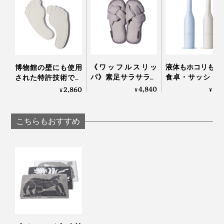
圧力を加えたり、柔らかい場所やクッション性の高
い場所で使用すると割れの原因になります。
界面活性剤を含む洗剤を避ける
目づまりの原因になりますので、界面活性剤を含む
目づまりの原因になります。
洗剤などのご使用はしないでください。
珪藻土のバスマットを使っているスタッフにも使い比べ
吸水力が落ちた場合は紙やすりなどで表面を薄く削
てもらったところ、評判は上々。
《ワッフルスリッ
液体もホコリもO
博物館の壁にも使用
ると回復します。
パ》素足サラサラ、
食卓・サッシ・
された特許技術で、
色のついた水分を吸収した場合はシミとして残る場
ホテルのタオルに包
ささっとキレイ
吸湿＆脱臭しながら
4,840
8,
2,860
¥
¥
¥
「珪藻土のバスマットもよく吸水するとは思っていたけ
合があります。
まれるような「播州
きる「コードレス
湿度60％をキープす
れど、これは水滴がしみこむ速度がぜんぜん違う。本当
織スリッパ」｜
ェット＆ドライ 
る「シューズケア」
LOOM&SPOOL
ーナー」｜récolte
にあっという間！」（スタッフT）
｜SHOES VITAMIN
こちらもおすすめ
「私が今使っているものは、足を乗せた時にちょっとす
べってヒヤリとする時があるんですが、これはまったく
すべらなくて安定感がありますね」（スタッフN）
水滴がしたたるほど濡れてしまった場合は、あらかた水
分が抜けるまで水平に置いたままにして、そのあと立て
かけるようにしてください。すぐに立てかけるとマット
が反ってしまいます。