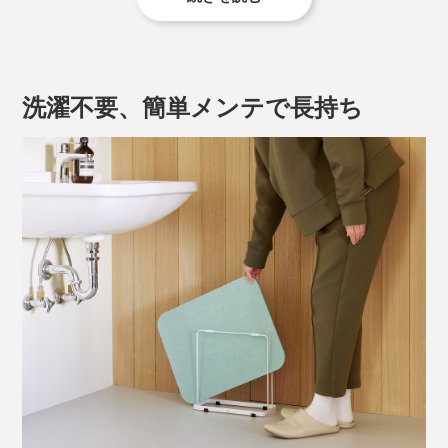
『Lava Stone ser.』のバスマットは、その珪藻土を吸水
量、乾燥性などほとんどの項目で上回る高機能。
『Lava Stone ser.』と珪藻土の性能比較
洗濯不要、簡単メンテで長持ち
吸水性の高いバスマットといえば「珪藻土」が思い浮か
びますが、アスベスト問題をきっかけに、次なる新素材
開発がスタート。
長年に渡り、珪藻土バスマットの生産実績を持つメーカ
ーが、それまでのノウハウを活かし、バスマットに欠か
せない吸水力・乾燥性・強度を、溶岩石で実現しまし
た。
見た目や感触は、石というよりも「目の詰まった堅い
木」という感じ。よほどの衝撃を加えなければ、割れる
吸水量は、試験体を25度の水に1分間浸漬。水から取り出し、1分間自然乾燥させ
ことはなさそうです。