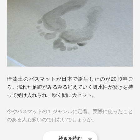
この多孔質構造に目をつけ、バスマットに応用したのが
『Lava Stone ser.』。
溶岩石をパウダー状にし、パルプなどの植物繊維をブレ
ンドして泥水状に。それを板状に伸ばして、1日かけて
珪藻土のバスマットが日本で誕生したのが2010年ご
乾燥させています。
ろ。濡れた足跡がみるみる消えていく吸水性が驚きを持
って受け入れられ、瞬く間に大ヒット。
今やバスマットの１ジャンルに定着。実際に使ったこと
のある人も多いのではないでしょうか。
続きを読む