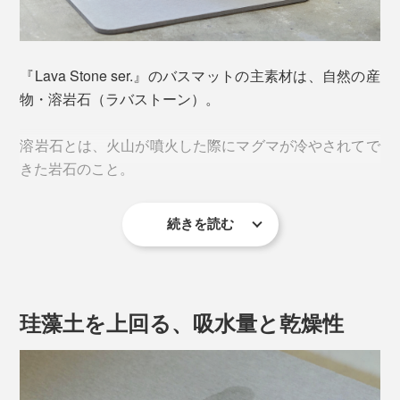
『Lava Stone ser.』のバスマットの主素材は、自然の産
物・溶岩石（ラバストーン）。
溶岩石とは、火山が噴火した際にマグマが冷やされてで
きた岩石のこと。
続きを読む
顕微鏡でのぞくとスポンジのよう。圧力の減少で水分な
どが蒸発し、無数の穴が存在する多孔質の素材です。
珪藻土を上回る、吸水量と乾燥性