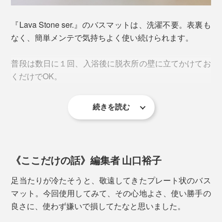
た後、浸漬前後の重量差より吸水量を算出。乾燥性は、試験体に常温の水道水
5mLを滴下し、8時間後の重量を測定。滴下した水道水重量5gから減少した重量を
算出。
『Lava Stone ser.』のバスマットは、洗濯不要。表裏も
なく、簡単メンテで気持ちよく使い続けられます。
実際にびしょ濡れの足でバスマットに乗ってみると、足
裏にバスマットが吸い付いて、水分がもぎ取られるよう
普段は数日に１回、入浴後に脱衣所の壁に立てかけてお
な感覚。
くだけでOK。
足跡に触れても、瞬時にさらさら。1分くらいで足跡も
続きを読む
消えてしまいます。
珪藻土には抗菌・消臭効果があり、住居の壁にも使われ
ますが、本品はそれ以上。無数の穴が菌やニオイの元を
吸着して、湿気の多い環境でも清潔を保ちます。
《ここだけの話》編集者 山口裕子
サイズは、ファミリー向けの「Lサイズ」と１,2人暮ら
足当たりが冷たそうと、敬遠してきたプレート状のバス
し向けの「コンパクトサイズ（本品）」の2種類。
マット。今回使用してみて、その心地よさ、使い勝手の
良さに、使わず嫌いで損してたなと思いました。