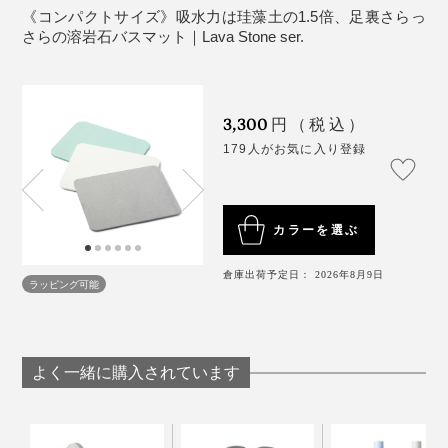
裏面に加工は施していないため、床に傷がつく場合
《コンパクトサイズ》吸水力は珪藻土の1.5倍、足裏さらっ
そして何と言ってもお手入れのラクさ！
さらの溶岩石バスマット｜Lava Stone ser.
があります。
製造上、ごくわずかに反りのでる場合があります。
マットを洗うために、もう１回洗濯機をまわす必要がな
床下収納などの上でのご使用は避けてください。
い。使ったあとに立てかけてておけば、ホコリが積もる
直接お湯・水のかかる場所や、浴室内に持ち込んで
3,300
円（税込）
こともない。週末に天気が悪くて洗濯できなくてもニオ
使用しないでください。
179人がお気に入り登録
イが気にならない！
長時間お湯や水に浸したり、大量にお湯・水を掛け
たりしないでください。老化、破損の原因になりま
す。
家族の人数や使う頻度にもよりますが、たったこれだけ
カラーを選ぶ
数回使用ごとに陰干ししてください。天日干しや暖
のお手入れで、数年は大丈夫です。
房機での乾燥はしないでください。反りや割れの原
倉庫出荷予定日： 2026年8月9日
ラッピング可能
因になります。
気をつけたいのは３つ。
床暖房の入っている場所での使用は避けてくださ
直接お湯・水がかかる場所を避ける
い。
大量の水を含むと、劣化・破損の原因になります。
よく一緒に購入されています
ご使用後はよく乾燥させてからマットを立てた状態
で保管してください。
天日干し、暖房機での乾燥、床暖房を避ける
硬さのある平らな場所でご使用ください。マットに
反りや割れの原因になります。