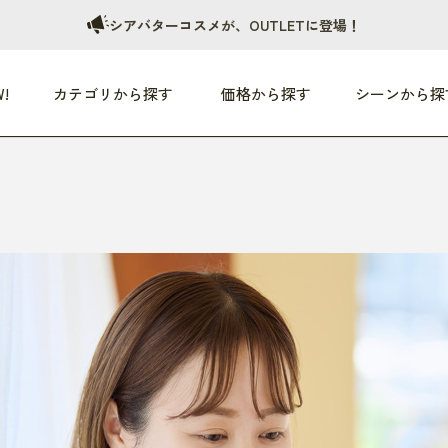
シアバターコスメが、OUTLETに登場！
!
カテゴリから探す
価格から探す
シーンから探
つめた〜い夏、どうぞ！
HEALTHY
家電
HOME
ファッション
- 3,000円
3,000円 - 5,000円
5,000円 - 10,000円
OP10
すべて
すべて
すべて
すべて
す
朝までぐっすり
リビング家電
居心地のいい空間
服
ひ
商品 (新着順)
本気で休む
キッチン家電
家事ルンルン
バッグ
ほ
覧
いつも清潔
美容・健康家電
食いしん坊クラブ
靴・靴下
や
じぶんメンテナンス
オーディオ家電
料理と団らん
レイングッズ
仕
め割引
おうちエクササイズ
ファッション／小物
レット
の他