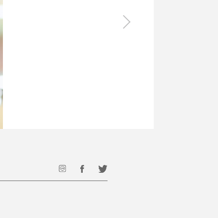
食料品
旅行・遊び
すべて
すべて
最後のひと口までキンキン
ドリンク
旅行
フード
アウトドア
旅行遊び／その他