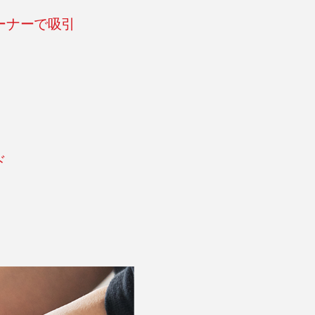
ーナーで吸引
ド