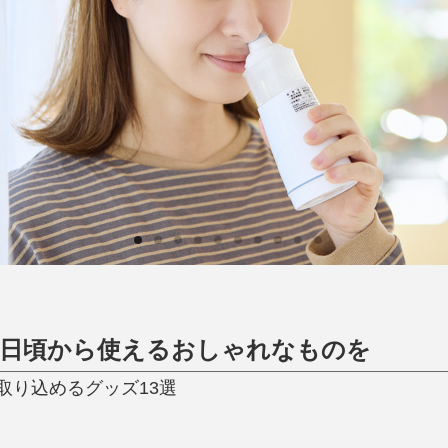
日用品
健康・美容
すべて
すべて
ひんやり今治タオル、生き返る〜
掃除・洗濯
肌・髪ケア
タオル
バスグッズ
スリッパ
ひんやりグッズ
防災用品
あったかグッズ
水筒
健康グッズ
日用品／その他
オーラルケア
、日頃から使えるおしゃれなものを
取り込めるグッズ13選