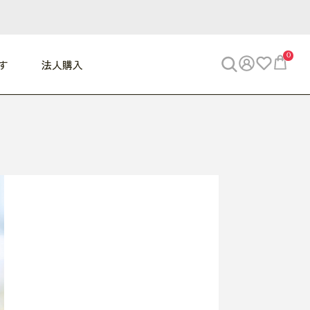
0
す
法人購入
WORK
ビジネス
ENJOY
寝具
10,000円 - 30,000円
30,000円以上
べて
すべて
すべて
すべて
らめきデスク
PC・スマホ関連
お出かけスパイス
敷き寝具
っと一息ふぅ
椅子・クッション
思い出トラベル
掛け寝具
っぱり清潔感
収納
外で過ごすって最高
パジャマ
事へGO
ビジネス／小物
好き・・にどっぷり
枕・小物