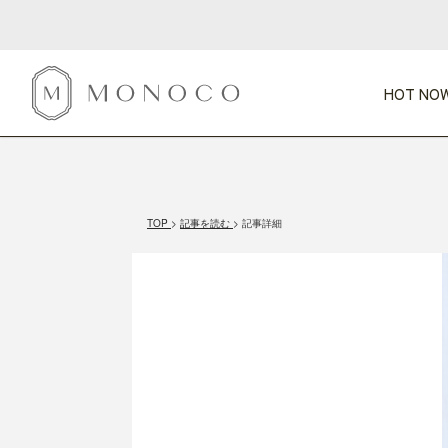
HOT NOW
新商品
CATEGORY
PRICE
SCENE
HOT NOW!
GIFTS
インテリア
1,000円未満
1,000円 
TOP
記事を読む
記事詳細
今週のT
カテゴリから探す
価格から探す
シーンから探す
すべて
すべて
特別な贈りもの
家具
すべての
会話が弾む
収納
特集一
気のきく手土産
照明
毎日使ってね
インテリア雑貨
おまと
ベランダ・庭
アウト
インテリア／そ