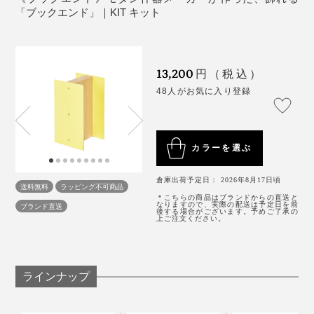
「ブックエンド」に板を乗せれば、文庫本用の本棚が完
「ブックエンド」｜KIT キット
テーブルとしてだけでなく、好きなものを飾っておける
成（板は販売していません）。スチール面の幅は
ディスプレイ台としても優秀なのは、什器メーカーなら
11.6cm、一般的な文庫本は約10.5cmなので、ぴったり
ではの家具だなと感じます。
のサイズ。下写真のように、「ブックエンド」の色をあ
13,200
円（税込）
えて変えて、カラフルな本棚にするのも素敵です。
48人がお気に入り登録
カラーを選ぶ
倉庫出荷予定日： 2026年8月17日頃
送料無料
ラッピング不可商品
写真奥は「ブックエンド（本品）、手前は「
ケーブルボックス
」
＊こちらの商品はブランドからの直送と
なりますので、実際の配送は予定日を前
ブランド直送
後する場合がございます。予めご了承の
上ご注文ください。
このシンプルさ、簡単なようで難しい技術の結集。
素材も製作もALLジャパンメイド。粘り気があって強度
ラインナップ
が出やすい日本製のスチールを使い、熟練の日本の職人
によって丁寧に作られています。
上段に「イエロー」と「ライトグレー」、下段に「ブリック」と「インダストリ