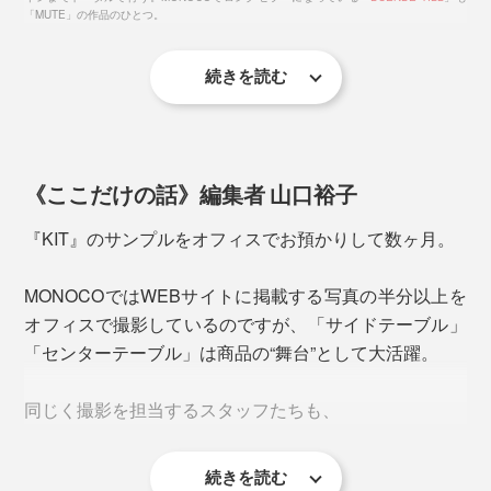
「MUTE」の作品のひとつ。
Hの形状を生かして小さめのノートを立てかけたり、小
続きを読む
物を置くことも可能。ひとつ1.5kgと重いので、立てか
工具を使わずに組立て・解体ができる、無駄を削ぎ落と
ける本や書類に負けず、しっかり支えます。
したシンプルなデザインが特徴。説明書を読まずとも直
感的に組立て・解体ができ、運搬や収納する場合も小さ
《ここだけの話》編集者 山口裕子
くなる仕様です。
『KIT』のサンプルをオフィスでお預かりして数ヶ月。
MONOCOではWEBサイトに掲載する写真の半分以上を
オフィスで撮影しているのですが、「サイドテーブル」
「センターテーブル」は商品の“舞台”として大活躍。
同じく撮影を担当するスタッフたちも、
続きを読む