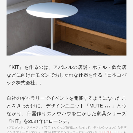
基本の使い方は、下写真の左側のように縦に置いて、ス
チール面で本を支える方法。写真の右側は、「ブックエ
ンド」を横にして、上にスピーカーを置いています。
『KIT』を作るのは、アパレルの店舗・ホテル・飲食店
などに向けたモダンでおしゃれな什器を作る「日本コパ
ック株式会社」。
自社のギャラリーでイベントを開催するようになったこ
とをきっかけに、デザインユニット「MUTE
」とつ
（※）
ながり、什器作りのノウハウを生かした家具シリーズ
『KIT』を2021年にローンチ。
※プロダクト、スペース、グラフィックなど領域にとらわれず、ディレクションからデザ
インまでトータルで行う。MONOCOでロングセラーになっている「
DUENDE TILL
」も