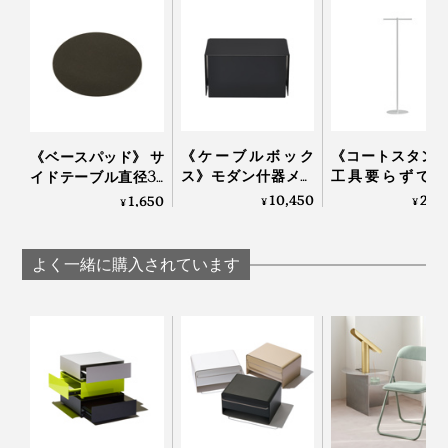
アルグリーン」を使用
カラー展開は「イエロー」「ブリック」「ライトグレ
ー」「インダストリアルグリーン」「ブラック」の5
色。
《ケーブルボック
《コートスタン
《ベースパッド》 サ
ス》モダン什器メー
工具要らずで組
イドテーブル直径38
カーが作ったスチー
て・解体・収納
ｃｍ専用「すべり止
10,450
29,
1,650
¥
¥
¥
ル製ケーブルボック
モダン什器メー
めパッド」｜KIT キ
ス｜KIT キット
が作った「コー
ット
タンド」｜KIT 
よく一緒に購入されています
ト
写真左から時計回りに「イエロー」「ブリック」「ライトグレー」「インダスト
リアルグリーン」「ブラック」