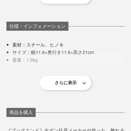
「モダンにも柔らかく撮影できて、商品が映える」
マグネットを活用して、写真を飾ったり、小物を収納し
「ガラスにも木にも、どんな素材とも合う」
たり。置く場所も向きも自由にアレンジして、ディスプ
「天板の厚みや脚の太さが、スッキリきれい」
レイを楽しんでください。
仕様・インフォメーション
と太鼓判。気づけば、いろんな商品のイメージ写真に使
われていました。
それまでお付き合いのあった、デザイナーや設計事務所
素材：スチール、ヒノキ
関係者、商業施設の運営者などが自宅にも置きたいと思
サイズ：幅11.6×奥行き11.6×高さ21cm
える家具をというのが裏テーマ。
重量：1.5kg
生産国：日本
余分な装飾はなく、最小限の要素で必要十分な機能が備
わり、どこかに愛らしさのあるデザインです。
さらに表示
商品を購入
写真左は「インダストリアルグリーン」を横に、右は「ブリック」を縦に置いて
います
《ブックエンド》モダン什器メーカーが作った、飾れる