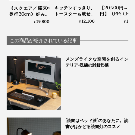
表面は2種類のやすりをかけてなめらかに。端はシャー
キッチンすっきり、
【20,900円→18,9
《スクエア／幅30×
どんな素材・テイストのインテリアとも不思議とよくな
プさを損なわない絶妙な加減で面取り。きめ細かな積み
トースターも載せら
円】《PIPE CHAI
奥行30cm》好みの
じんで、スタイリッシュかつ柔らかなイメージを添える
重ねで、機能とデザインのバランスを実現しています。
れる「ブレッドドロ
美しく並べて、
配色で積み重ねも自
12,100
18,
19,800
¥
¥
¥
インテリアピース。あなたのお部屋にも取り入れてみて
ワー」｜UtaUブレッ
く収納する、古
在な「ミニマムキャ
ドドロワー
新しい「パイプ
ビネット」｜KaKuKo
ください。
子」｜1518
この商品が紹介されている記事
メンズライクな空間を創るイン
テリア-洗練の雑貨15選
“読書はベッド派”のあなたに。読
書がはかどる読書灯のススメ