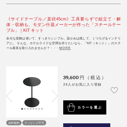
《サイドテーブル／直径45cm》工具要らずで組立て・解
体・収納も。モダン什器メーカーが作った「スチールテー
ブル」｜KIT キット
余分な装飾は省いて、すっきりシンプル。温かみは残して、くつろげるインテリ
アに。 そんな、ホテルライクな空間を作りたいなら、『KIT（キット）』のスチ
ール家具を取り入れませんか？・・・
MORE
39,600
円（税込）
24人がお気に入り登録
カラーを選ぶ
送料無料
ラッピング不可