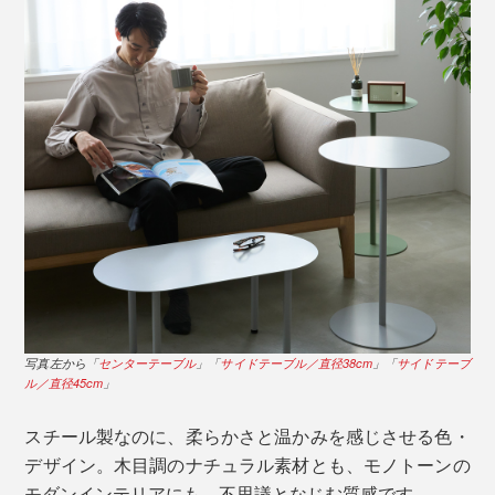
写真左から「
センターテーブル
」「
サイドテーブル／直径38cm
」「
サイドテーブ
ル／直径45cm
」
スチール製なのに、柔らかさと温かみを感じさせる色・
デザイン。木目調のナチュラル素材とも、モノトーンの
モダンインテリアにも、不思議となじむ質感です。