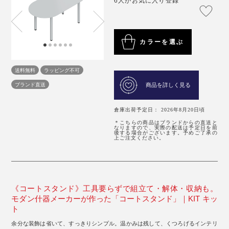
6人がお気に入り登録
カラーを選ぶ
送料無料
ラッピング不可
ブランド直送
商品を詳しく見る
倉庫出荷予定日： 2026年8月20日頃
＊こちらの商品はブランドからの直送と
なりますので、実際の配送は予定日を前
後する場合がございます。予めご了承の
上ご注文ください。
《コートスタンド》工具要らずで組立て・解体・収納も。
モダン什器メーカーが作った「コートスタンド」｜KIT キッ
ト
余分な装飾は省いて、すっきりシンプル。温かみは残して、くつろげるインテリ