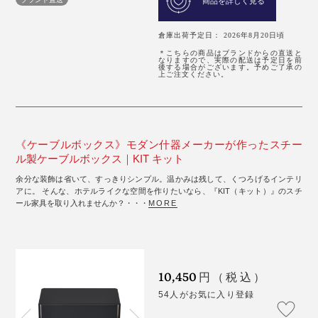
商品を詳しく見る
倉庫出荷予定日： 2026年8月20日頃
＊こちらの商品はブランドからの直送と
なりますので、実際の配送は予定日を前
後する場合がございます。予めご了承の
上ご注文ください。
《ケーブルボックス》モダン什器メーカーが作ったスチー
ル製ケーブルボックス｜KIT キット
余分な装飾は省いて、すっきりシンプル。温かみは残して、くつろげるインテリ
アに。 そんな、ホテルライクな空間を作りたいなら、『KIT（キット）』のスチ
ール家具を取り入れませんか？・・・
MORE
10,450
円（税込）
54人がお気に入り登録