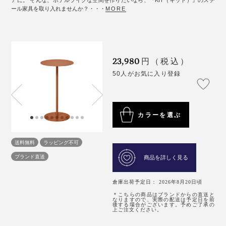
アに。 そんな、ホテルライクな空間を作りたいなら、『KIT（キット）』のスチ
ール家具を取り入れませんか？・・・
MORE
23,980
円（税込）
50人がお気に入り登録
カラーを選ぶ
送料無料
ラッピング不可
ブランド直送
商品を詳しく見る
倉庫出荷予定日： 2026年8月20日頃
＊こちらの商品はブランドからの直送と
なりますので、実際の配送は予定日を前
後する場合がございます。予めご了承の
上ご注文ください。