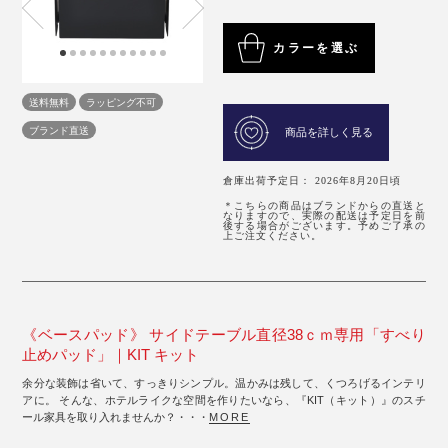
カラーを選ぶ
送料無料
ラッピング不可
ブランド直送
商品を詳しく見る
倉庫出荷予定日： 2026年8月20日頃
＊こちらの商品はブランドからの直送と
なりますので、実際の配送は予定日を前
後する場合がございます。予めご了承の
上ご注文ください。
《ベースパッド》 サイドテーブル直径38ｃｍ専用「すべり
止めパッド」｜KIT キット
余分な装飾は省いて、すっきりシンプル。温かみは残して、くつろげるインテリ
アに。 そんな、ホテルライクな空間を作りたいなら、『KIT（キット）』のスチ
ール家具を取り入れませんか？・・・
MORE