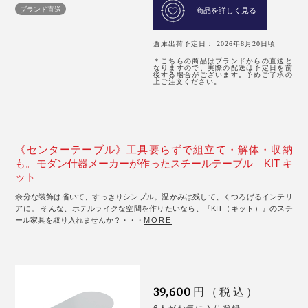
ブランド直送
商品を詳しく見る
倉庫出荷予定日： 2026年8月20日頃
＊こちらの商品はブランドからの直送と
なりますので、実際の配送は予定日を前
後する場合がございます。予めご了承の
上ご注文ください。
《センターテーブル》工具要らずで組立て・解体・収納
も。モダン什器メーカーが作ったスチールテーブル｜KIT キ
ット
余分な装飾は省いて、すっきりシンプル。温かみは残して、くつろげるインテリ
アに。 そんな、ホテルライクな空間を作りたいなら、『KIT（キット）』のスチ
ール家具を取り入れませんか？・・・
MORE
39,600
円（税込）