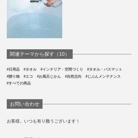
関連テーマから探す（10）
#日用品
#タオル
#インテリア・空間づくり
#タオル・バスマット
#贈り物
#エコ
#お風呂じかん
#自然志向
#じぶんメンテナンス
#すべての商品
7. ネイビー
オランダの画家、ゴッホが、日本の浮世絵に影響を受け
お問い合わせ
て描いた『アイリス』の青から。
お客様、いつも有り難うございます！