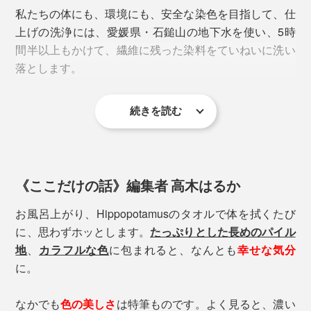
私たちの体にも、環境にも、安全な染色を目指して、仕
写真中央右から時計回りに、ホワイト、ピスタチオ、マタドール、カリビアン、
上げの洗浄には、愛媛県・石鎚山の地下水を使い、5時
ブリティッシュショートヘア、ローズ、ネイビー、ブルー、オレンジ、ゴール
間半以上もかけて、繊維に残った染料をていねいに洗い
ド、カシス
落とします。
色そのものにもこだわりがあって、フェイスタオルは、
名画や自然のインスピレーションを受けて生まれた全11
続きを読む
色から選べます。
1. ホワイト
《ここだけの話》編集者 高木はるか
フランスの画家、ルノアールが描いた『都会のダンス』
お風呂上がり、Hippopotamusのタオルで体を拭くたび
『田舎のダンス』の白いドレスから。
に、思わずホッとします。
たっぷりとした長めのパイル
地
、
カラフルな色
に包まれると、なんとも
幸せな気分
に。
写真 ピスタチオ
なかでも
色の美しさ
は特筆ものです。よく見ると、濃い