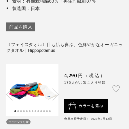
素材：有機栽培綿63％・再生竹繊維37％
写真
HIPPOPOTAMUSのバスタオル
製造国：日本
その結果、繊維製品の世界的な安全規格「エコテック
ス」において、いちばん規制値が厳しい「クラス1」の
商品を購入
認証を取得しています。
3. マタドール
《フェイスタオル》目も肌も喜ぶ、色鮮やかなオーガニッ
情熱の国、スペインをイメージした赤から。
「クラス1」は、日本では規制されていないアレルギー
クタオル｜Hippopotamus
誘発性染料やトルエンも含む、300を超える有害化学物
質を規制し、赤ちゃんが口に含んでも安心とされる、最
高水準の安全性です。
4,290
円（税込）
175人がお気に入り登録
カラーを選ぶ
倉庫出荷予定日： 2026年8月12日
ラッピング可能