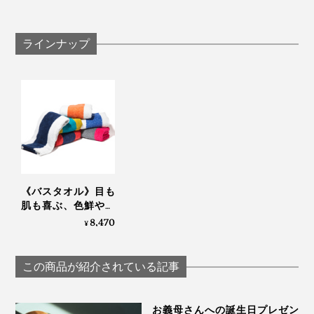
4. カリビアン
ラインナップ
どこまでも透き通るような、眩しいカリブの海の色か
ら。
写真
HIPPOPOTAMUSのバスタオル
毎日のシャワーが楽しみになって、体にも自然にも優し
い……あなたの大事な家族にも、友人にも、きっと使っ
てほしくなるタオルです。
《バスタオル》目も
肌も喜ぶ、色鮮やか
なオーガニックタオ
8,470
¥
ル｜Hippopotamus
この商品が紹介されている記事
お義母さんへの誕生日プレゼン
5. ブリティッシュショートヘア