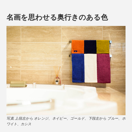
んだろう？肌触りがよくて、美しい色のタオルがあれ
ば、毎日はもっと楽しいはず」
名画を思わせる奥行きのある色
フランス・パリで生まれ育ち、子どもの頃から絵画をた
しなんできた代表の左舘清明氏の思いから、
Hippopotamusのタオルづくりは始まりました。
写真 上段左から オレンジ、ネイビー、ゴールド、下段左から ブルー、ホ
ワイト、カシス