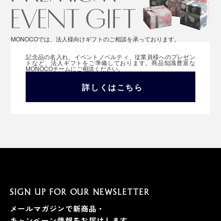
11. カシス
フランスの画家、モネがジヴェルニーの自宅につくった
MONOCOでは、法人様向けギフトのご相談を承っております。
「花の庭」から。
記念品の名入れ、イベントノベルティ、従業員様へのプレゼン
トなど、法人ギフトをご準備しております。商品知識豊富な
MONOCOチームにご相談ください。
詳しくはこちら
SIGN UP FOR OUR NEWSLETTER
幅34×長さ95㎝のフェイスタオルは、一般的なフェイス
メールマガジンで新商品・
タオルより、大きめのサイズ。
キャンペーン情報をお届けします。