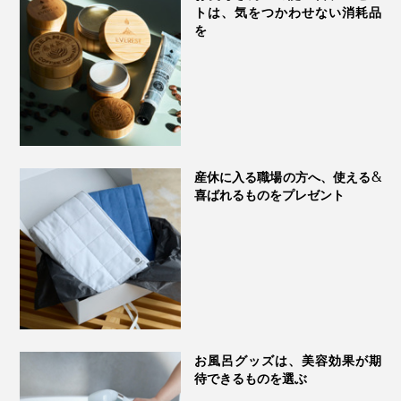
トは、気をつかわせない消耗品
イギリス由来の猫が持つ、美しい灰色の毛色から。
を
写真 ゴールド
産休に入る職場の方へ、使える&
喜ばれるものをプレゼント
6. ローズ
香りと生命力に溢れるダマスクローズの艶やかな花びら
お風呂グッズは、美容効果が期
から。
待できるものを選ぶ