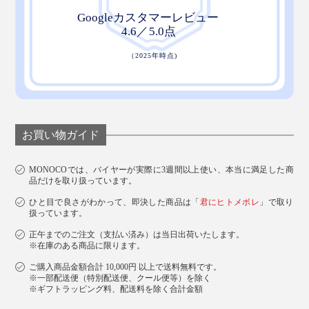
9. オレンジ
お買い物ガイド
ゴッホが南仏の明るい太陽をモチーフに描いたとされる
『ひまわり』から。
MONOCOでは、バイヤーが実際に3週間以上使い、本当に満足した商
品だけを取り扱っています。
ひと目で良さがわかって、即決した商品は「
君にヒトメボレ
」で取り
扱っています。
正午までのご注文（支払い済み）は当日出荷いたします。
※在庫のある商品に限ります。
ご購入商品金額合計 10,000円 以上で送料無料です。
※一部配送便（特別配送便、クール便等）を除く
※ギフトラッピング料、配送料を除く合計金額