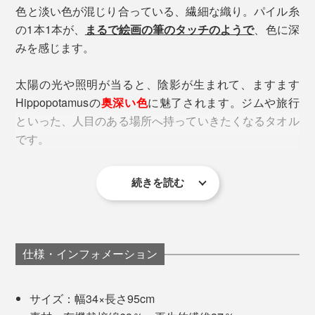
見た目は薄手ですが、触ってみるとフカッとして頼もし
色と淡い色が混じり合っている、繊細な織り。パイル糸
い感触。
の1本1本が、
まるで絵画の筆のタッチのようで
、色に深
透明度の高い川が流れる石鎚山
みを感じます。
吸放湿性に優れた再生竹繊維が37％入っているので、ふ
洗浄に使った水も、バクテリアによる排水処理をおこな
つうのコットンタオルより乾きやすいように感じまし
太陽の光や照明が当ると、陰影が生まれて、ますます
うことで、自然環境への負荷をできる限り減らしていま
た。
Hippopotamusの
奥深い色
に魅了されます。ジムや旅行
す。
といった、人目のある場所へ持っていきたくなるタオル
2. ピスタチオ
です。
フランスの画家、ゴーギャンが描いたタヒチの深い緑か
ら。
続きを読む
仕様・インフォメーション
サイズ：幅34×長さ95cm