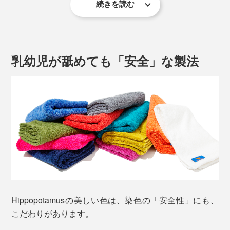
続きを読む
写真 左 フェイスタオル（ゴールド）、右
バスタオル（カリビアン×ゴール
ド）
竹の繊維部分は、色の染まりが速いので、色が濃く、オ
ーガニックコットン部分は淡い――この色の濃淡が、ま
乳幼児が舐めても「安全」な製法
るで筆で描いた絵画のような奥行き感を表現しているの
です。
写真 上 フェイスタオル（オレンジ）、下
バスタオル（ホワイト×オレン
ジ）
オーガニック繊維の世界基準「GOTS認定」をクリアし
たオーガニックコットンに、シルクのような光沢となめ
らかさのある再生竹繊維を合せることで、とびきりフワ
Hippopotamusの美しい色は、染色の「安全性」にも、
ッフワの柔らかさに織り上げています。
こだわりがあります。