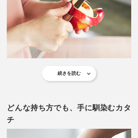
それを、『hast.』が目指す硬さ（切れ味）と強さ（割
れ・欠けにくさ）、優れた耐腐食性（サビにくさ）へと
さらに向上させるため、エディションナイフ専用に調合
しているのです。
続きを読む
刃渡り12cmとユーティリティナイフよりもさらに小さ
く、刃元から先端に向かって緩やかにカーブした形状。
先端が鋭いため、刃先を使って種をくり抜いたり、隠し
包丁を入れたりといった場面でも活躍します。
どんな持ち方でも、手に馴染むカタ
チ
また、SLSプロセス（粉末焼結積層造形法）という、革