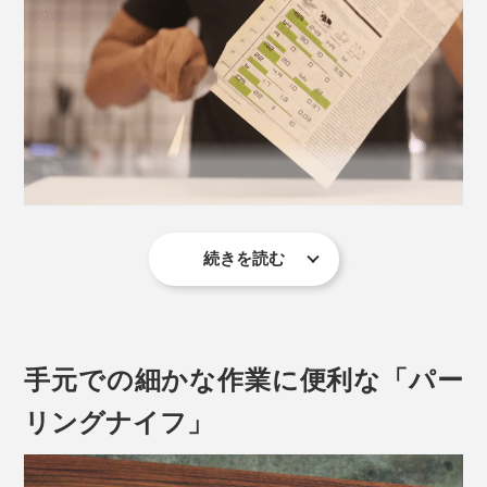
写真は「
シェフズナイフ／チタンブラック
」
繊維や果肉を潰さずきれいに切れるから、断面はとても
みずみずしい。いつも食べているトマトが、驚くほど舌
続きを読む
触りなめらかでおいしく感じます。
それを実現したのが、独自に開発した「マトリックスパ
かたい根菜類やパイナップルもサクっと切れて、野菜の
ウダーハイス」。従来の鋼の相反する特性である、「硬
千切りやみじん切りもスムーズ。切れにくい鶏肉の皮や
度」と「強度」を絶妙なバランスで組み合わせた、まっ
手元での細かな作業に便利な「パー
生魚の筋も、すんなりと捌（さば）けて楽しい！
たく新しい鋼材です。
リングナイフ」