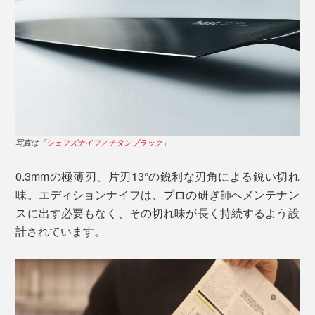
写真は「
シェフズナイフ／チタンブラック
」
まずはトマトを薄くスライスして、その切れ味を確かめ
てください。余計な力を入れなくても、スッと薄皮に刃
0.3mmの極薄刃、片刃13°の鋭利な刃角による鋭い切れ
が入り、ストンと気持ちよくカット。
味。エディションナイフは、プロの研ぎ師へメンテナン
スに出す必要もなく、その切れ味が長く持続するよう設
計されています。