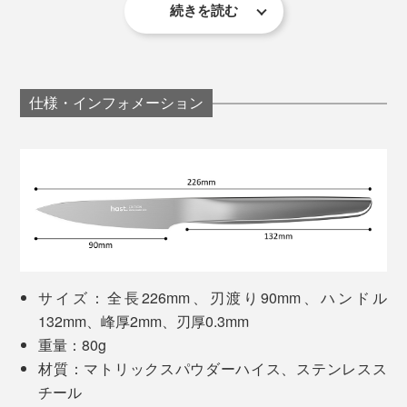
年間の月日をかけて緻密につくり上げました。
続きを読む
たとえ料理が苦手でも、きれいに切れたらそれだけで楽
彼らの理想を完璧にカタチにするまでに試作を重ねたプ
しい。
ロトタイプ総数は、なんと200本以上。
仕様・インフォメーション
「切る」が変わるだけで、料理ってこんなにもモチベー
ションが上がって、ココロ弾むんだ……と改めて実感し
ました。
写真は「
コンプリートセット／マットシルバー
」
「食材を切る・刻む」という行為は、集中して無心で取
り組めるから、エネルギーの発散につながり、ある種
白いセラミック部分に、ナイフの刃を12〜15度の角度
の“瞑想”のような時間が過ごせるとも言われています。
に寝かせるように当て、刃元から刃先まで擦れるよう手
サイズ：全長226mm、刃渡り90mm、ハンドル
前に3〜10回程度（切れ味に合わせて調整）、両面を同
刻んだ完成物が目に見えるから、大きな達成感も得られ
132mm、峰厚2mm、刃厚0.3mm
じ回数やさしく引くだけでOK。わずか10秒もかからな
て、ストレス解消にもいいのだとか。
重量：80g
い間に、驚くほど切れ味が蘇るので、メンテナンスもと
材質：マトリックスパウダーハイス、ステンレスス
ても楽なのです。
チール
写真は「
コンプリートセット／チタンブラック
」