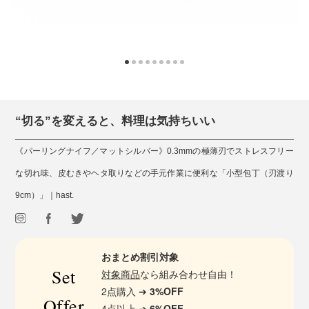
“切る”を変えると、料理は気持ちいい
《パーリングナイフ／マットシルバー》0.3mmの極薄刃でストレスフリー
な切れ味、皮むきやヘタ取りなどの手元作業に便利な「小型包丁（刃渡り
9cm）」｜hast.
おまとめ割引対象
Set
対象商品
なら組み合わせ自由！
2点購入 ➔
3%OFF
Offer
4点以上 ➔
6%OFF