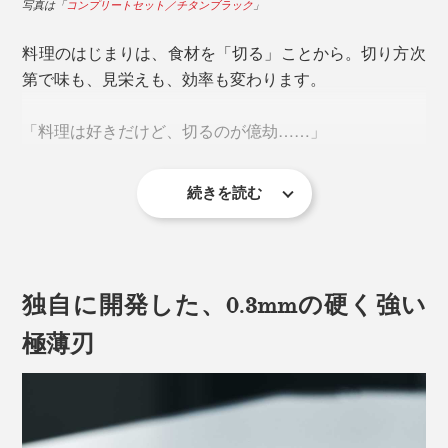
写真は「
コンプリートセット／チタンブラック
」
料理のはじまりは、食材を「切る」ことから。切り方次
第で味も、見栄えも、効率も変わります。
「料理は好きだけど、切るのが億劫……」
続きを読む
カット野菜の需要が増えているいま、そう感じている人
が多いのも事実。
独自に開発した、0.3mmの硬く強い
料理を息抜きとして楽しむ人も、日々のタスクとしてこ
なしている人も、『hast.』のエディションナイフで「切
極薄刃
る」を“気持ちいい時間”に変えませんか。