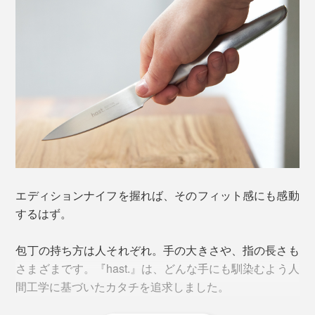
新的なエンジニアリングを駆使し、ステンレススチール
とともに成形・焼結。エディションナイフは、これまで
にない技術の結晶なのです。
手に収まりいいサイズ感で、コントロールしやすく、野
菜の面取りや飾り切りなど手元での繊細な作業に最適で
す。
エディションナイフを握れば、そのフィット感にも感動
するはず。
包丁の持ち方は人それぞれ。手の大きさや、指の長さも
さまざまです。『hast.』は、どんな手にも馴染むよう人
間工学に基づいたカタチを追求しました。