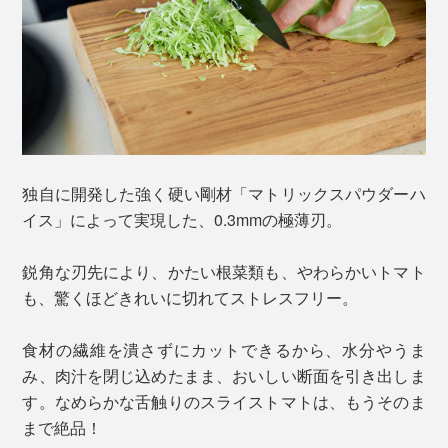
独自に開発した強く硬い剛材「マトリックスパウダーハ
イス」によって実現した、0.3mmの極薄刃。
鋭角な刃先により、かたい根菜類も、やわらかいトマト
も、驚くほどきれいに切れてストレスフリー。
食材の繊維を潰さずにカットできるから、水分やうま
み、肉汁を閉じ込めたまま、おいしい断面を引き出しま
す。なめらかな舌触りのスライストマトは、もうそのま
まで絶品！