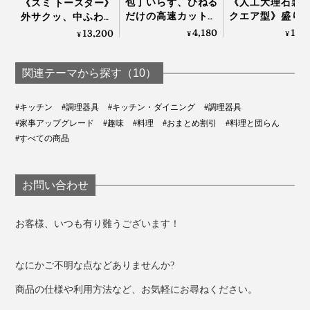
包丁いらず、ひねる
《人工大理石製
《スミ トースター》
だけの高速カット！
クエア型》盛り
外サクッ、中ふわっ
写真は「
コンプリートセット／チタンゴールド
」
生姜やパセリにも使
が見違えて、会
と焼きあがる、炭プ
4,180
10,
13,200
¥
¥
¥
えてお手入れしやす
弾む「サービン
レートのトースター
最近ホームシェフに目覚めたパートナーや友人へのギフ
い「みじん切りツー
ード」｜Fermier
｜Sumi
トにも喜ばれるはずです。
ル」｜Garlic Twist 4.0
関連テーマから探す（10）
素材そのもののおいしさを引き出す『hast.』のエディシ
#キッチン
#調理器具
#キッチン・ダイニング
#調理器具
ョンナイフ。
#家事アップグレード
#趣味
#料理
#おまとめ割引
#料理と団らん
#すべての商品
食材にスッとナイフが入る気持ちよさ、きれいに切れる
喜びを、あなたの手で確かめてみてください。いつのま
お問い合わせ
にか、料理が癒しの時間に変わるかもしれません。
お客様、いつも有り難うございます！
なにかご不明な点などありませんか?
商品の仕様や利用方法など、お気軽にお尋ねください。