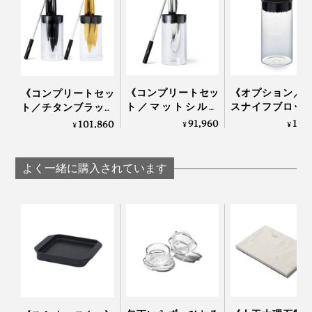
写真上から「
シェフズナイフ／チタンゴールド
」、「
サントクナイフ／チタンブ
ラック
」、「
ユーティリティナイフ／マットシルバー
」、「
パーリングナイフ／
これまでは重い研ぎ石を水に浸けて、時間をかけて包丁
チタンゴールド
」
を研ぎ、その後始末も面倒だったので、メンテナンスの
快適さにも驚きました。
飾るように収納できるナイフスタンド「
ガラスブロック
（別売）
」に、4種をコンプリートしてキッチンの景色
《コンプリートセッ
《オプション／
《コンプリートセッ
ト／マットシルバ
スナイフブロッ
ト／チタンブラック
も楽しんでください。
ー》0.3mmの極薄刃
包丁を7本まで
＆ゴールド》0.3mm
91,960
12,
101,860
¥
¥
¥
でストレスフリーな
ように収納でき
の極薄刃でストレス
切れ味「ナイフ4種
丸ごと洗える「
フリーな切れ味「ナ
＋専用シャープナー
フスタンド」｜hast
イフ4種＋専用シャ
よく一緒に購入されています
＋ナイフスタンド」
ープナー＋ガラスス
｜hast.
タンド」｜hast.