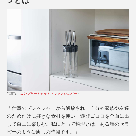
は、この優れたバランス性のおかげ。
写真は「
パーリングナイフ／チタンブラック
」
継ぎ目や溝のない本品は、刃を洗浄した流れでそのまま
柄尻までスポンジを滑らせることができるので、くまな
く洗えて清潔を保ちやすいのです。
写真は「
コンプリートセット／マットシルバー
」
調理中の濡れた手でも扱いやすい、ストレスフリーなフ
ォルムです。
「仕事のプレッシャーから解放され、自分や家族や友達
生肉や生魚を切った後、まるごと漂白剤などの使用もで
のためだけに好きな食材を使い、遊びゴコロを全面に出
きるので、お店でも重宝されています。
して自由に楽しむ。私にとって料理とは、ある種のセラ
ピーのような癒しの時間です。」