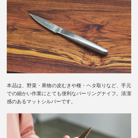
写真は
「
パーリングナイフ／チタンブラック
」
本品は、野菜・果物の皮むきや種・ヘタ取りなど、手元
での細かい作業にとても便利なパーリングナイフ。清潔
ミシュランの星を獲得する世界のトップシェフにも厨房
感のあるマットシルバーです。
で愛用されるプロ仕様ですが、料理が苦手な初心者でも
もともと「パウダーハイス」とは、風車のベアリング
扱いやすくデザインされています。むしろ、これから料
（軸受）やドリルビット（切削工具）にも使用されてい
理をはじめたい人にこそ、ぜひ使ってほしい包丁です。
るほど強靭な鋼材。