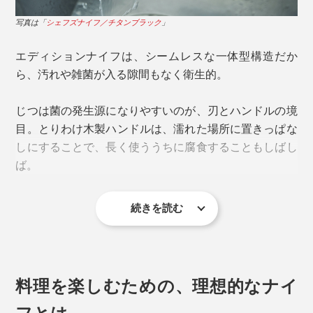
「サントクナイフ」との合わせ使いをすれば、料理の幅
写真は「
シェフズナイフ／チタンブラック
」
も広がります。
エディションナイフは、シームレスな一体型構造だか
ら、汚れや雑菌が入る隙間もなく衛生的。
じつは菌の発生源になりやすいのが、刃とハンドルの境
目。とりわけ木製ハンドルは、濡れた場所に置きっぱな
しにすることで、長く使ううちに腐食することもしばし
ば。
写真は「
シェフズナイフ／チタンブラック
」
続きを読む
刃とハンドルの理想的な重量バランスが見つかるまで、
幾度もプロトタイプを作成し、テストと調整を繰り返し
ました。
料理を楽しむための、理想的なナイ
実際の重量よりも、持った時に軽く感じさせてくれるの
フとは