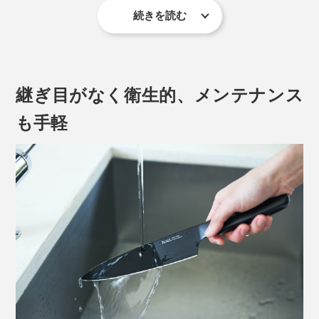
続きを読む
キャンプやBBQなどのアウトドアレジャーへも持ち運び
安いサイズ感で、これひとつあれば食材の下ごしらえに
も重宝するはず。
継ぎ目がなく衛生的、メンテナンス
も手軽
やや幅広で長めに設計したハンドルは、握りやすく、手
の中で滑りにくい形状に。指を添えやすい、流れるよう
なカーブも特徴です。
写真は「
ユーティリティナイフ／チタンゴールド
」