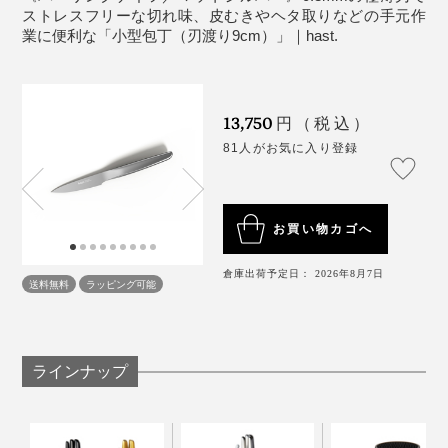
ストレスフリーな切れ味、皮むきやヘタ取りなどの手元作
『hast.』は、何の抵抗もなくスムーズに切れるから、こ
業に便利な「小型包丁（刃渡り9cm）」｜hast.
切れ味や扱いやすさだけではなく、キッチンでの高揚感
の「千切り・みじん切り」発散法がさらに気持ちいい！
も掻き立てるデザイン。珍しいゴールドやスタイリッシ
専用の研ぎ棒「
ホーニングロッド
」も素晴らしく、シュ
ュなブラック、クリーンな印象のシルバー、揃えたくな
ッシュッシュッとナイフの刃を滑らせるだけで、瞬く間
る3色のカラーリングも魅力的です。
13,750
円（税込）
に切れ味が戻るという手軽さ。
81人がお気に入り登録
お買い物カゴへ
倉庫出荷予定日： 2026年8月7日
送料無料
ラッピング可能
ラインナップ
写真は「
シェフズナイフ／チタンブラック
」と「
ホーニングロッド
」