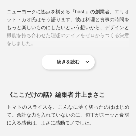
ニューヨークに拠点を構える『hast.』の創業者、エリオ
ット・カオ氏はそう語ります。彼は料理と食事の時間を
もっと楽しいものにしたいという想いから、デザインと
機能を持ち合わせた理想のナイフをゼロからつくる決意
をしました。
続きを読む
エディションナイフは、長期間研がずに切れ味が持続す
《ここだけの話》編集者 井上まさこ
るように設計されていますが、永久ではないため、専用
の「
ホーニングロッド（別売）
」での簡単なお手入れが
トマトのスライスを、こんなに薄く切ったのははじめ
おすすめ。
て。余計な力を入れていないのに、包丁がスーッと食材
に入る感覚は、まさに感動モノでした。