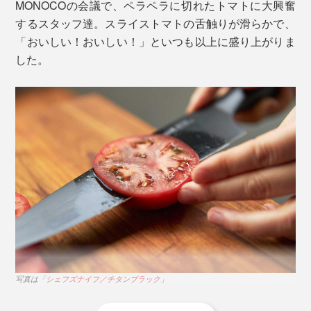
MONOCOの会議で、ペラペラに切れたトマトに大興奮
するスタッフ達。スライストマトの舌触りが滑らかで、
「おいしい！おいしい！」といつも以上に盛り上がりま
した。
鋼材開発のプロフェッショナルやプロダクションパート
ナーとチームを組み、「マトリックスパウダーハイス」
を開発。
写真は「
シェフズナイフ／チタンブラック
」と「
ホーニングロッド
」
ホーニングロッドは、エディションナイフの硬さ
（HRC60＋）に合わせてつくられた、粒度1000グリッ
ドのセラミック製シャープナー。使い方は驚くほど手軽
です。
写真は「
シェフズナイフ／チタンブラック
」
誰の手にも馴染むミニマムなデザインを追求し、エンジ
ニアリングから生産工程、品質管理までのすべてを、3