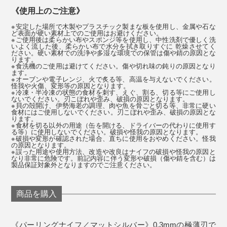
《使用上のご注意》
その結果、世界トップクラスの英国独立研究機関
※安定した場所で木製やプラスチック製まな板を使用し、金属や石な
ど表面が硬い素材上でのご使用はお避けください。
『CATRA社』による試験では、世界最高評価基準であ
※ご使用後は柔らかい布やスポンジ等を使用し、中性洗剤で優しく洗
いよく流した後、柔らかい布で水分を拭き取りすぐに 乾燥させてく
る［Excellent］を、切れ味は50％超え、耐久性は117％
ださい。硬い素材での洗浄や多湿な環境での保管は傷や錆の原因とな
ります。
超えという、驚くべき記録を残しました。
※食洗機のご使用は避けてください。傷や切れ味の鈍りの原因となり
ます。
※オーブンや電子レンジ、火で炙る等、高温を与えないでください。
怪我や火傷、変形等の原因となります。
（※テストレファレンス番号：No.SRG/989853A：切れ味性能150/110,刃
※冷凍・半冷凍の状態の食材を刺す、えぐ、割る、切る等にご使用し
先耐久性1171/550）
ないでください。刃こぼれや歪み、破損の原因となります。
※貝の殻開け、伊勢海老の調理、肉や魚を骨ごと切る等、非常に硬い
食材にはご使用しないでください。刃こぼれや歪み、破損の原因とな
ります。
※食材を切る以外の用途（缶を開ける、ドライバーの代わりに使用す
る等）に使用しないでください。破損や怪我の原因となります。
写真は「
シェフズナイフ／チタンブラック
」
※破損や変形が確認された場合、直ちに使用をおやめください。怪我
の原因となります。
※誤った用途や使用方法、改造や改良はナイフの破損や怪我の原因と
なり非常に危険です。前記内容に伴う変形や破損（傷や錆を含む）は
じつは私も、以前からストレスが溜まると、ネギやミョ
製品保証対象外となりますのでご注意ください。
ウガを千切りにして大量の薬味ストックをつくったり、
根菜類を千切りにしたりと、刻むことを密かな発散法に
商品を購入
していました。ちなみに書類をシュレッダーにかけて、
細切れになっていく様子を眺めるのも大好物（笑）。
《パーリングナイフ／マットシルバー》0.3mmの極薄刃で