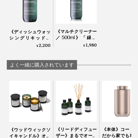
《マルチクリーナー
《ディッシュウォッ
／500ml》「緑の
シングリキッド／
衣類の部屋干しの生乾き臭や、クローゼットに漂うジャ
国」の香りに包まれ
500ml》「緑の国」
1,980
2,200
¥
¥
ケットやニットの汗臭・タバコ臭にも、これがあると心
る家磨きタイム、天
の香りに包まれる食
然由来成分99.9％の
器洗いタイム、天然
強い。
お掃除スプレー｜
由来成分98％で汚れ
よく一緒に購入されています
GREEN NATION life
落ちしっかりな台所
来客前にシュッとひと吹きすれば、清々しい香りでゲス
用洗剤｜GREEN
NATION life
トのお出迎えも。
MANDARIN＋LEMON MYRTLE
（マンダリン+レモンマートル）
《リードディフュー
《本体》コード
《ウッドウィックソ
ザー》まるでオース
だから家でも車
イキャンドル》オー