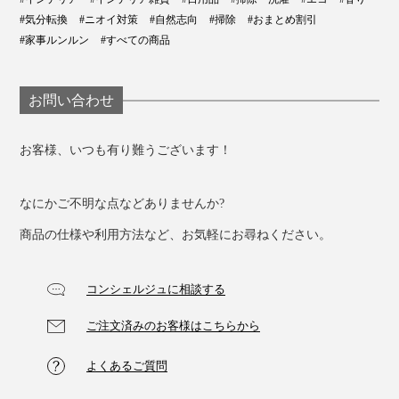
オーストラリアの海辺を想わせます。
#気分転換
#ニオイ対策
#自然志向
#掃除
#おまとめ割引
#家事ルンルン
#すべての商品
配合フレグランス：
ベルガモット、ココナッツエキス、オレンジ
お問い合わせ
お客様、いつも有り難うございます！
なにかご不明な点などありませんか?
商品の仕様や利用方法など、お気軽にお尋ねください。
コンシェルジュに相談する
ご注文済みのお客様はこちらから
よくあるご質問