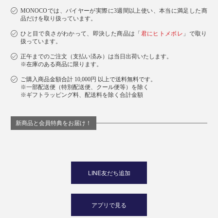
MONOCOでは、バイヤーが実際に3週間以上使い、本当に満足した商
品だけを取り扱っています。
「
マルチクリーナー
」や「
ディッシュウォッシングリキ
ひと目で良さがわかって、即決した商品は「
君にヒトメボレ
」で取り
ッド
」でファンになった方はもちろん、お掃除の仕上げ
扱っています。
に、ニオイが気になるところに、ぜひ使ってみてくださ
正午までのご注文（支払い済み）は当日出荷いたします。
い。
※在庫のある商品に限ります。
ご購入商品金額合計 10,000円 以上で送料無料です。
※一部配送便（特別配送便、クール便等）を除く
※ギフトラッピング料、配送料を除く合計金額
新商品と会員特典をお届け！
LINE友だち追加
アプリで見る