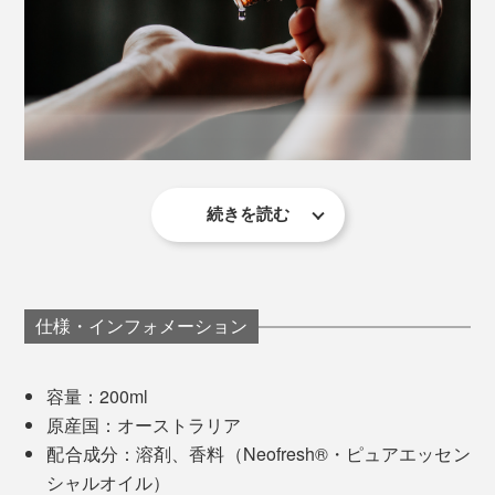
いやなニオイに、アロマを重ねたくない……。そんな心
配はご無用。消臭成分「Neofresh®」を配合しているか
ら、瞬時に悪臭の元を抑えてくれます。
続きを読む
手つかずの大自然が、数多く世界遺産に登録されている
オーストラリア。
「Neofresh®」は、長年メゾンブランドのパフュームの
香料をつくってきたドイツのメーカー・Symrise（シム
『GREEN NATION life』の名のとおり、エネルギーに満
ライズ）社が開発しました。
仕様・インフォメーション
ちあふれた豊かな緑の大地です。
容量：200ml
原産国：オーストラリア
配合成分：溶剤、香料（Neofresh®・ピュアエッセン
シャルオイル）