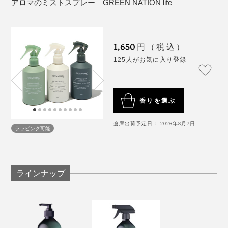
アロマのミストスプレー｜GREEN NATION life
いやなニオイに香りを重ねてごまかしているという感じ
1,650
円（税込）
はまったくなく、一瞬で悪臭をかき消して、心地いい香
125人がお気に入り登録
りだけが漂っているという気持ちよさなのです。
清々しさのあるウッディな香りに、オーストラリアの植
ニオイがこもりがちなオフィスやカフェのトイレでも、
物の香りを重ねた、森林浴をしているような爽やかなブ
香りを選ぶ
瞬時にフレッシュな空間にしてくれるから、次に使う人
レンド。
への配慮もさりげなくできますよ。
倉庫出荷予定日： 2026年8月7日
ラッピング可能
配合フレグランス：
シダーウッド、サンダルウッド、パチョリ、セロリシー
ド
ラインナップ