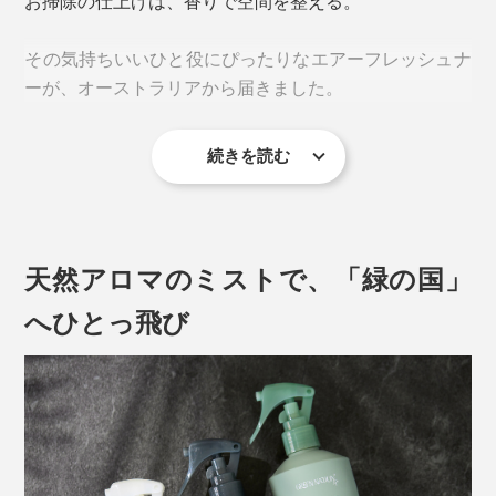
お掃除の仕上げは、香りで空間を整える。
その気持ちいいひと役にぴったりなエアーフレッシュナ
ーが、オーストラリアから届きました。
続きを読む
自然味あふれるフレッシュなブレンドで、MONOCOの
香りフリークたちをトリコにしてきた『GREEN
NATION life』。
天然アロマのミストで、「緑の国」
へひとっ飛び