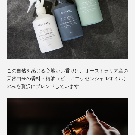
スプレーをひと吹きすれば、細かなミストが広がって空
気が一新。まるでボタニカル園で深呼吸をしているよう
な気分です。
例えば、キッチンの生ゴミ臭、玄関の靴のニオイ、カー
この自然を感じる心地いい香りは、オーストラリア産の
テンやソファのタバコ臭、トイレのニオイ。
天然由来の香料・精油（ピュアエッセンシャルオイル）
のみを贅沢にブレンドしています。