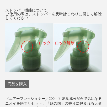
ストッパー機能について
ご使用の際は、ストッパーを反時計まわりに回して解除
してください。
さまざまな環境においての悪臭を分子レベルで研究し、
幅広い生活臭の原因にアプローチ。気になるニオイをス
その美しい自然と植物からインスピレーションを受け、
ッと抑制してくれる消臭成分なのです。
時間をかけて緻密に作り上げた心落ち着く3種のブレン
ドです。
実際に、梅雨真っ只中に排水溝やゴミ箱から漂う悪臭に
シュッシュッとスプレーしてみると、びっくり。
SANDALWOOD＋CEDAR
（サンダルウッド＋シダー）
商品を購入
《エアーフレッシュナー／200ml》消臭成分配合で気になる
ニオイを瞬間リセット、「緑の国」の香りに包まれる天然