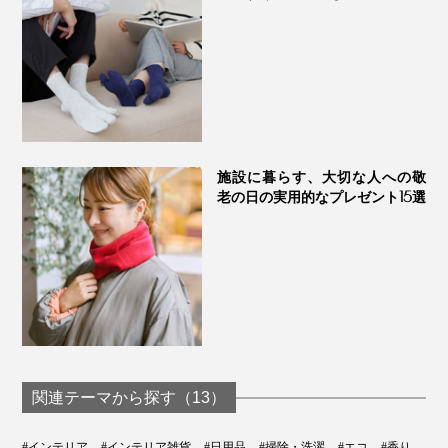
VANILLA＋COCONUT
（バニラ+ココナッツ）
施設に暮らす、大切な人への敬
老の日の実用的なプレゼント15選
関連テーマから探す（13）
ココナッツの甘い香りと、温かく濃厚なバニラビーンが
#インテリア
#インテリア雑貨
#日用品
#掃除・洗濯
#エコ
#香り