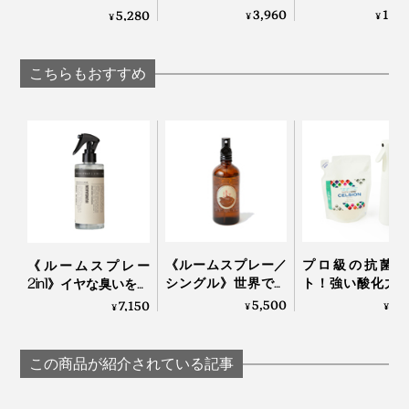
トラリアの大自然で
使える、ネブラ
ストラリアの大自然
3,960
14,
5,280
¥
¥
¥
深呼吸しているよう
ー式「アロマデ
で深呼吸しているよ
な、心地よさ漂う香
ューザー」
うな心地よさ漂う、
り｜GREEN NATION
Lovaroma
木製芯のアロマキャ
こちらもおすすめ
life
ンドル｜GREEN
NATION life
ソフトな感触のボトルは、100%リサイクル素材の高密
度ポリエチレン（HDPE）を使用しています。
スウィートマンダリンの甘く爽やかな香りに、新鮮味の
《ルームスプレー／
プロ級の抗菌コ
《ルームスプレー
シングル》世界で愛
ト！強い酸化力
2in1》イヤな臭いをリ
あるレモンマートルを重ねた、みずみずしい柑橘系のブ
されるタイのアロマ
菌・カビ・匂い
セットして、北欧の
5,500
7,
7,150
¥
¥
¥
レンド。
ブランドが、「心地
解する「マイク
香りをプラスする
よい記憶」を調香｜
ストスプレー」
「ルームスプレー」
KARMAKAMET
CELSION
｜HUMDAKIN
配合フレグランス：
この商品が紹介されている記事
オレンジ、マンダリン、レモングラス、レモンマート
ル、レモン