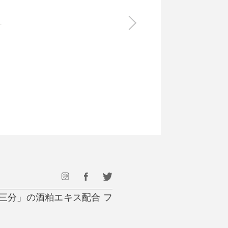
食料品
旅行・遊び
すべて
すべて
最後のひと口までキンキン
ドリンク
旅行
フード
アウトドア
旅行遊び／その他
三分」の酒粕エキス配合 フ