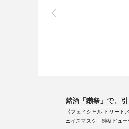
キッチン
すべて
調理家電
調理器具
食器
タオル・ふきん
キッチン雑貨
銘酒「獺祭」で、引
《フェイシャル トリート
ェイスマスク｜獺祭ビュー