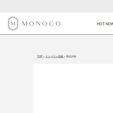
HOT NOW
新商品
CATEGORY
PRICE
SCENE
HOT NOW!
GIFTS
インテリア
1,000円未満
1,000円 
TOP
ストーリー詳細
商品詳細
今週のT
カテゴリから探す
価格から探す
シーンから探す
すべて
すべて
特別な贈りもの
家具
すべての
会話が弾む
収納
特集一
気のきく手土産
照明
毎日使ってね
インテリア雑貨
おまと
ベランダ・庭
アウト
インテリア／そ