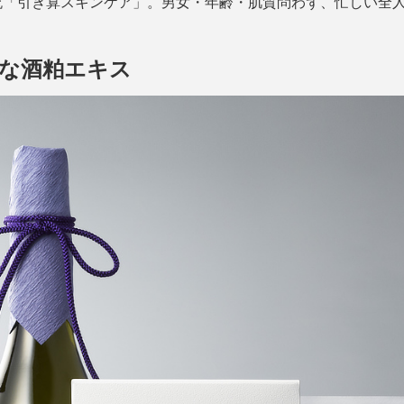
流「引き算スキンケア」。男女・年齢・肌質問わず、忙しい全
な酒粕エキス