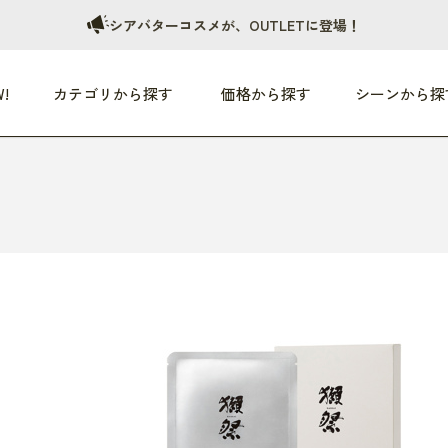
シアバターコスメが、OUTLETに登場！
!
カテゴリから探す
価格から探す
シーンから探
つめた〜い夏、どうぞ！
HEALTHY
家電
HOME
ファッション
- 3,000円
3,000円 - 5,000円
5,000円 - 10,000円
OP10
すべて
すべて
すべて
すべて
す
朝までぐっすり
リビング家電
居心地のいい空間
服
ひ
商品 (新着順)
本気で休む
キッチン家電
家事ルンルン
バッグ
ほ
覧
いつも清潔
美容・健康家電
食いしん坊クラブ
靴・靴下
や
じぶんメンテナンス
オーディオ家電
料理と団らん
レイングッズ
仕
め割引
おうちエクササイズ
ファッション／小物
レット
の他