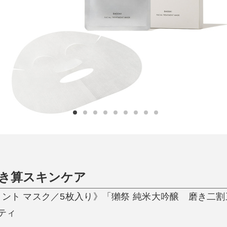
日用品
健康・美容
すべて
すべて
ひんやり今治タオル、生き返る〜
掃除・洗濯
肌・髪ケア
タオル
バスグッズ
スリッパ
ひんやりグッズ
防災用品
あったかグッズ
水筒
健康グッズ
日用品／その他
オーラルケア
き算スキンケア
メント マスク／5枚入り》「獺祭 純米大吟醸 磨き二割
ティ