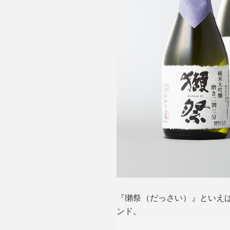
『獺祭（だっさい）』といえ
ンド。