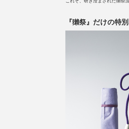
これぞ、研ぎ澄まされた獺祭
『獺祭』だけの特別