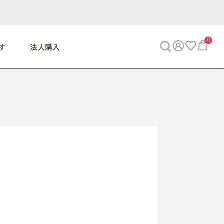
0
す
法人購入
WORK
ビジネス
ENJOY
寝具
10,000円 - 30,000円
30,000円以上
べて
すべて
すべて
すべて
らめきデスク
PC・スマホ関連
お出かけスパイス
敷き寝具
っと一息ふぅ
椅子・クッション
思い出トラベル
掛け寝具
っぱり清潔感
収納
外で過ごすって最高
パジャマ
事へGO
ビジネス／小物
好き・・にどっぷり
枕・小物