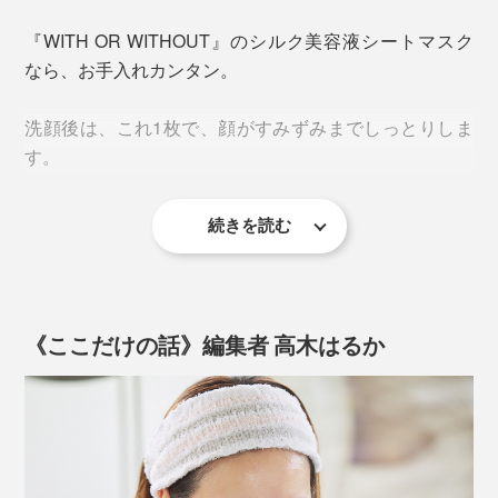
『WITH OR WITHOUT』のシルク美容液シートマスク
なら、お手入れカンタン。
洗顔後は、これ1枚で、顔がすみずみまでしっとりしま
す。
化粧水・美容液・乳液・クリームが一つになった、「美
容液マスク」だから、パックするだけで、肌がしっとり
ウットリ。
続きを読む
（1）マスクを取り出して、片面の保護シートをはがし
しかも、捨てる部分がほとんどない万能ぶり。
てください（マスクは、2枚の保護シートで挟まれてい
それでいて、よくあるシートマスクのようなベタつき
ます。表裏はありません）
「とはいえ、手間のかかるシルクより、ずっと安く大量
は、まるで感じません。
につくれるポリエステルやナイロンといった、化学繊維
《ここだけの話》編集者 高木はるか
の生産量は圧倒的です。
洗顔後、このシートマスクを貼るだけで、お手入れ完
了。みずみずしいうるおいが、長く続きます。シルクの
でも、化学繊維の製造は、石油や水の資源を大量に使う
力って、すごい！
し、CO2排出量も多い。