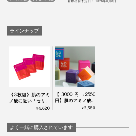
倉庫出荷予定日： 2026年8月8日
ブランド自らがカイコを育てて、原料からつくっている
シルク美容液のシートマスクは、めずらしいはずです。
ラインナップ
なんといっても、「しっとり感」が違う。
桐生市にある自社の桑畑。無農薬で2000本の桑を育てている
2026年には、すべて畑で育てた桑を与えて、360,000頭
マスクを貼った後、手に残ったシルク美容液を、広げる
のカイコ（約108kg分の絹糸）の飼育を目指していま
たびに、肌にスーッとしみ込んでいくみたい。ベタつき
す」と高嶋氏。
がなく、気持ちよいしっとり感が続きます。
さらに、日本国内だけでなく、人口が増え続けている東
家族と話して笑ったり、ドライヤーで髪の毛を乾かした
南アジアでの販売をめざして、シンガポールにも事業所
りしても、マスクの端までうるおったままでした。
【3000円→2550
《3枚組》肌のアミ
を設立。2022年4月からは移住して、海外での事業展開
円】肌のアミノ酸に
ノ酸に近い「セリシ
近い「セリシン」た
ン」たっぷり！“シル
2,550
4,620
をはじめています。
¥
¥
たっぷりのシルク美容液を、キープし続けているのは、
っぷり！“シルクの
ク由来の美容液”で心
極薄0.072mmの「バイオセルロース」のマスク。
泡”に顔も体も包まれ
地よいしっとり感が
群馬・桐生産のシルク石鹸、シルク美容液シートマスク
てしっとりする自然
続く「シルク美容液
よく一緒に購入されています
派石鹸｜WITH OR
シートマスク」｜
から、世界の未来へ繋がっていく道のりは、まるで“現