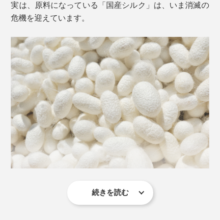
実は、原料になっている「国産シルク」は、いま消滅の
危機を迎えています。
セリシンは、私たちの肌のなかにある、天然保湿成分
（NMF）のアミノ酸組成とよく似ているから、肌になじ
みやすく、自然にしっとりうるおいます。
そのセリシンを配合した美容液を、1枚につき、たっぷ
り33mlも含ませた、ぜいたくなシートマスクです。
続きを読む
明治時代、シルクを支える養蚕業は、日本を代表する産
業でしたが、いまや減る一方に。