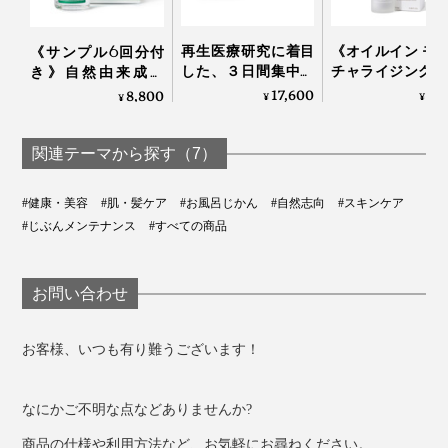
は、
て、はがれにくい。
再生医療研究に着目
《オイルイン モ
《サンプル6回分付
「パック時間の終わり間近に、あごだけはがれてきちゃ
空気が入って貼りつきにくい頬にも、しっかり密着。パ
した、３日間集中ケ
チャライジング 
き》自然由来成分
った」
ック中、保湿力の高いセリシンが、顔のすみずみまでジ
アのヒト幹細胞コス
ション》「獺祭 
100％、EGF協会認定
17,600
8,
8,800
¥
¥
¥
ワジワ浸透していきます。
メ「アンユメント リ
大吟醸 磨き二
の「EGFエクストラ
というスタッフもいましたが、「それでも、マスク全体
バイタライズ FDセラ
分」の酒粕エキ
エッセンスパーフェ
ム」｜UNU＋ ment
合 ローション｜
クトナチュラル」
関連テーマから探す（7）
の密着度は高い」と感じたそうです。
ビューティ
#健康・美容
#肌・髪ケア
#お風呂じかん
#自然志向
#スキンケア
『WITH OR WITHOUT』代表の高島さんが、30回以上
#じぶんメンテナンス
#すべての商品
もサンプルをつくって、ベタつきのない、心地よいしっ
とり感にこだわったという、シルク美容液シートマス
ク。
お問い合わせ
「たっぷりのシルク美容液が、パック内に余ったら、首
お客様、いつも有り難うございます！
や腕にもお使いください」とのこと。
なにかご不明な点などありませんか?
商品の仕様や利用方法など、お気軽にお尋ねください。