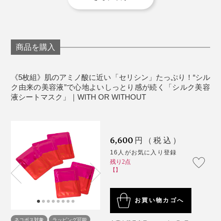
原料から地場でつくっている、まさにメイド・イン・桐
まず、マスクを広げたり、はがしたりが、実にスムー
然成分を使用しているため、原料のにおいがある場
生。
ズ。
合がありますが、品質には問題ありません。
「桐生市内にある、私たちのラボでは、2021年に
保護シート・バイオセルロースマスク・保護シートとい
《商品仕様》
商品を購入
15,000頭のカイコを、2022年は60,000頭のカイコを育
内容量：シートマスク（33ml）×5枚
よくあるシートマスクと違って、マスクを貼る瞬間も、
う3枚構造で、初めは「はがしにくそう…」と身構えて
ててきました。
全成分：水・プロパンジオール・乳酸桿菌/ダイコン
パックしている間も、いやなベタつき感を、まず感じま
いたのですが、これほどすんなりはがせるシートマスク
《5枚組》肌のアミノ酸に近い「セリシン」たっぷり！“シル
根発酵液・グリセリン・PEG/PPG/ポリブチレングリ
せん。
は、初めてでした。
ク由来の美容液”で心地よいしっとり感が続く「シルク美容
2023年には、90,000頭を目指していて、卵から育てる
コール-8/5/3 グリセリン・PPG-28プラス35・ペンチ
液シートマスク」｜WITH OR WITHOUT
方法も模索中です。
レングリコール・加水分解セリシン・尿素・キサン
手がいつまでもベタついたり、タオルやパジャマが濡れ
タンガム・グリセリルグルコシド・クエン酸・クエ
たりしにくいから、スムーズにお手入れできました。
エサとなる桑の葉も、桑畑が減りつづけているので、自
ン酸Na・グリチルリチン酸2K.ナイアシンアミド・ヒ
6,600
円（税込）
社で2000本の桑の木を植えて、育てています。
アルロン酸Na・(アスコルビル/トコフェリルリン酸K.
それでいて、しっとりしたうるおいは続きます。パック
16人がお気に入り登録
アセチルヒアルロン酸Na・チューベロース多糖体・
中にはがれやすいマスクも、あごの先まで、しっかり密
残り2点
【】
BG・PPG-13デシルテトラデセス-24・香料・スクワ
着したまま。
ラン・オレイルアルコール・エチルヘキシルグリセ
リン・アスペルギルス培養物
お買い物カゴへ
世の中にシルクを使ったコスメはいくつもありますが、
ネコポス対象
ラッピング可能