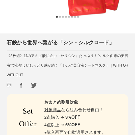
石鹸から世界へ繋がる「シン・シルクロード」
《5枚組》肌のアミノ酸に近い「セリシン」たっぷり！“シルク由来の美容
液”で心地よいしっとり感が続く「シルク美容液シートマスク」｜WITH OR
WITHOUT
おまとめ割引対象
Set
対象商品
なら組み合わせ自由！
2点購入 ➔
3%OFF
Offer
4点以上 ➔
6%OFF
※購入画面で自動適用されます。