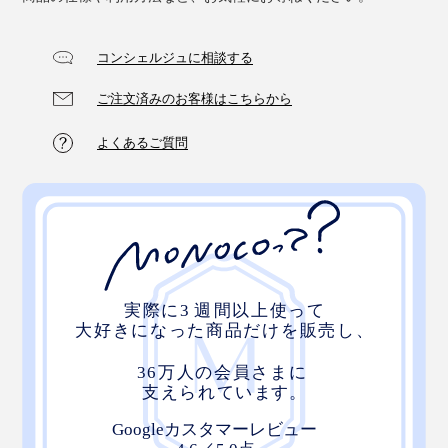
マスクをはがした後も、心地よいしっとり感が長く続い
コンシェルジュに相談する
て、翌朝、洗顔のときに、顔に触れると、もちっとした
うるおいを感じて、うれしくなりました。
ご注文済みのお客様はこちらから
本品は、シートマスク5枚入りです。
よくあるご質問
MONOCOスタッフも、カサつく脚のすねやヒザに塗っ
たり、「背中とか、全身に塗りました」というツワモノ
も（笑）
このシートマスク1枚でも、満足感が高いので、友人へ