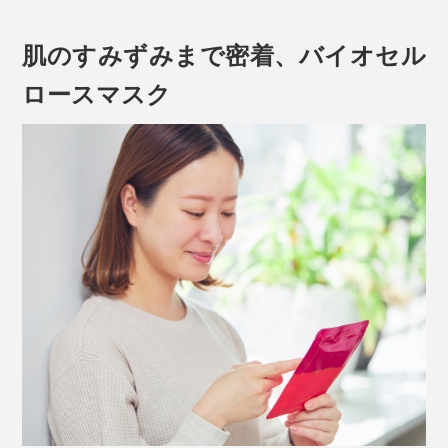
国内の養蚕農家の数は、57,230戸（1989年）から、228
肌のすみずみまで密着、バイオセル
戸（2020年）と、この30年で95%も減少しているので
す。
ロースマスク
これは、市販の美容液約1本分（30ml）もの量にあたり
群馬・桐生発『WITH OR WITHOUT』の使命は、
ます。
「日本の養蚕業を復興して、体にいいシルクを国内外に
セリシン以外にも、尿素、チューベロース多糖体、スク
もっと広める」
ワランといった保湿成分や、濃厚クリーム成分がたっぷ
り。
保湿力にすぐれたシルクは、石鹸やシートマスクをはじ
めとする化粧品、肌に触れる衣類、食品となんでもつく
れます。