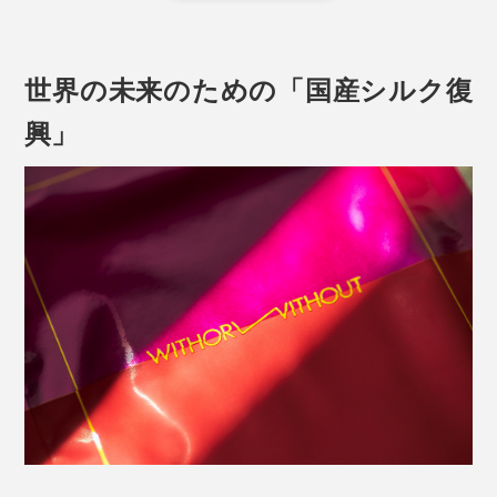
『WITH OR WITHOUT（ウィズ オア ウィズアウト）』
のシルク美容液シートマスクです。
世界の未来のための「国産シルク復
興」
肌が、気持ちよくうるおう、しっとり感は、シルク糸を
つくるタンパク質「セリシン」のおかげ。