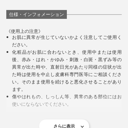
ベタつきすぎて、マスクを広げたり、顔に貼ったりがひ
アパレル業界で経験を積んできた高嶋氏は、国産シルク
と苦労。どうにもイライラしてしまうのです（笑）
仕様・インフォメーション
の危機と可能性に注目し、取締役を務めていた会社から
独立。
『WITH OR WITHOUT』のシートマスクは、違いまし
《使用上の注意》
た。
お肌に異常が生じていないかよく注意してご使用く
2021年6月に『WITH OR WITHOUT』を立ち上げて、大
ださい。
（3）外側に残った保護シートをはがしたら、そのまま
人も子どもも使いやすいシルク石鹸から、国産シルク復
化粧品がお肌に合わないとき、使用中または使用
20分ほどおいて、マスクをはずしてください。
興の道を歩み始めました。
後、赤み・はれ・かゆみ・刺激・白斑・黒ずみ等の
異常が出た時や、直射日光があたり同様の症状が出
た時は使用を中止し皮膚科専門医等にご相談くださ
い。そのまま使用を続けると悪化させることがあり
桐生市内の自社ラボで養蚕（左写真）。カイコが繭をつくった時に残る糸、繭毛
羽（右写真）を集めて石鹸やシートマスクに
ます。
傷やはれもの、しっしん等、異常のある部位にはお
養蚕業では、捨てるしかなかった繭毛羽から、特許技術
使いにならないでください。
でセリシンを抽出し、シートマスクの美容液をつくって
直射日光が当たる場所には保管しないでください。
います。
天然素材のシートを使用しているため、厚み・色味
に若干のバラつきがあります。また、美容液にも天
さらに表示