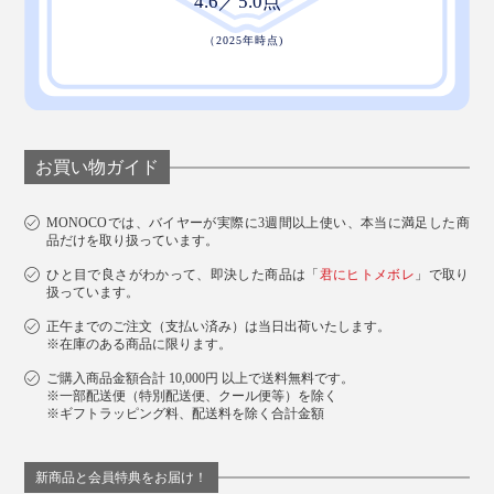
のプチギフトから、大切な人へのバースデープレゼン
ト、母の日のギフトにも、おすすめです。
目をひくパッケージもあって、ギフトにもぴったりな
お買い物ガイド
『WITH OR WITHOUT』のシルク美容液シートマス
ク。
MONOCOでは、バイヤーが実際に3週間以上使い、本当に満足した商
品だけを取り扱っています。
ひと目で良さがわかって、即決した商品は「
君にヒトメボレ
」で取り
扱っています。
正午までのご注文（支払い済み）は当日出荷いたします。
※在庫のある商品に限ります。
ご購入商品金額合計 10,000円 以上で送料無料です。
※一部配送便（特別配送便、クール便等）を除く
※ギフトラッピング料、配送料を除く合計金額
新商品と会員特典をお届け！