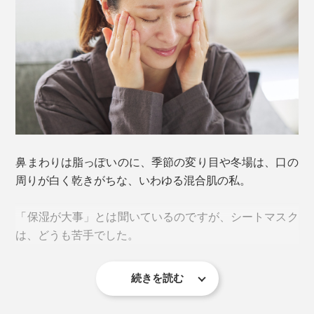
コロナ禍で、3歳になる子どもと過ごす時間が増えて、
ますます未来の環境を考えるようになりました。
国産シルクの復興を通じて、地球温暖化を止めたい」
『WITH OR WITHOUT』の高嶋耕太郎氏は、そう決意
を話します。
（2）目の部分を外側に折り返して、保護シートをはが
した面を、顔全体に密着させてください。
鼻まわりは脂っぽいのに、季節の変り目や冬場は、口の
周りが白く乾きがちな、いわゆる混合肌の私。
「保湿が大事」とは聞いているのですが、シートマスク
は、どうも苦手でした。
『WITH OR WITHOUT』は、絹織物で知られる群馬・
桐生市で、自らカイコを育てて、原料になる「繭毛羽
（まゆけば・繭をつくるための足掛かりになる糸く
続きを読む
いつまで続くの？と思うほど、ベタベタした感触が、顔
ず）」を採集。
にも手にも残って、パック中は何もできない。そもそも
『WITH OR WITHOUT』を立ち上げた、代表の高嶋耕太郎氏