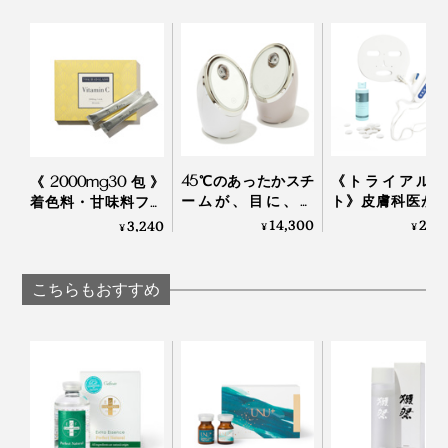
WITHOUT
WITH OR WITHOUT
代のシルクロード”。あなたも、この石鹸から、国産シ
ルク復興への道を、いっしょに歩きませんか？
パック中も、時間とともに、肌がしっとり落ち着いてく
45℃のあったかスチ
《トライアルセ
《2000mg30包》
る感じ。でも、マスクが乾いてはがれたりもしませんで
ームが、目に、肌
ト》皮膚科医が
着色料・甘味料フリ
した。
に、気持ちいい“顔だ
した、1回30秒
ー、高純度VitaminC
14,300
29,
3,240
¥
¥
¥
けサウナ”｜フェイス
オン導入完了す
サプリメント｜
スチーマー
オン導入器＋専
TOKIHADALABO
同じく、このシートマスクを試したMONOCOスタッフ
粧水・シートマ
こちらもおすすめ
たちも、
｜Broad Ion
「バイオセルロース」とは、髪の毛の2000分の1ほどの
「パックしたまま、パソコンで仕事できた」
細さしかない、ココナッツ由来の極細繊維です。
「ドライヤーで髪を乾かしても、はがれてこなかった」
極細のバイオセルロースでつくった極薄シートだから、
と、「はがれにくい」という声がほとんど。人によって
凹凸のある目元や口周り、あごの先までピッタリ覆っ