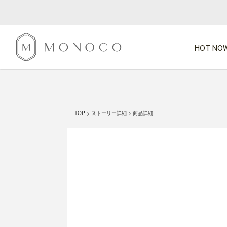
HOT NOW
新商品
CATEGORY
PRICE
SCENE
HOT NOW!
GIFTS
インテリア
1,000円未満
1,000円 
TOP
ストーリー詳細
商品詳細
今週のT
カテゴリから探す
価格から探す
シーンから探す
すべて
すべて
特別な贈りもの
家具
すべての
会話が弾む
収納
特集一
気のきく手土産
照明
毎日使ってね
インテリア雑貨
おまと
ベランダ・庭
アウト
インテリア／そ