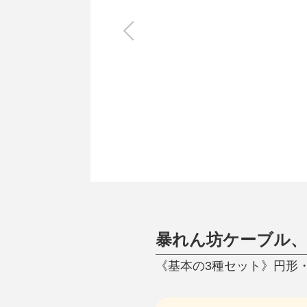
キッチン
すべて
調理家電
調理器具
食器
タオル・ふきん
キッチン雑貨
暴れん坊ケーブル、
《基本の3種セット》円形