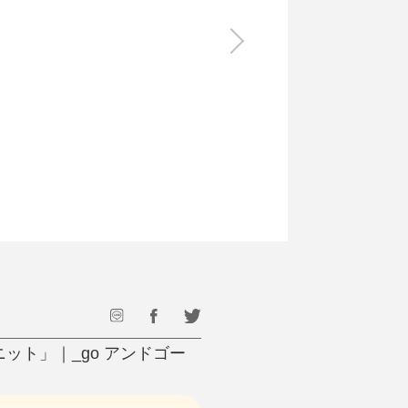
食料品
旅行・遊び
すべて
すべて
最後のひと口までキンキン
ドリンク
旅行
フード
アウトドア
旅行遊び／その他
ト」｜_go アンドゴー