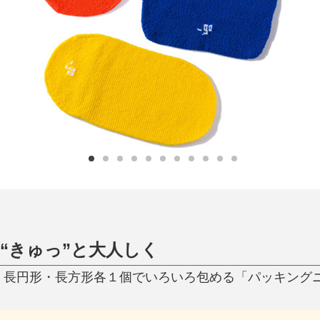
日用品
健康・美容
すべて
すべて
ひんやり今治タオル、生き返る〜
掃除・洗濯
肌・髪ケア
タオル
バスグッズ
スリッパ
ひんやりグッズ
防災用品
あったかグッズ
水筒
健康グッズ
日用品／その他
オーラルケア
“きゅっ”と大人しく
・長円形・長方形各１個でいろいろ包める「パッキングニッ