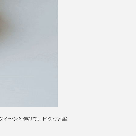
°グイ〜ンと伸びて、ピタッと縮