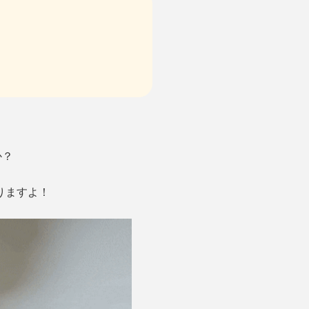
か？
りますよ！