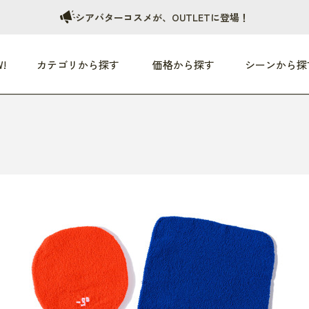
シアバターコスメが、OUTLETに登場！
!
カテゴリから探す
価格から探す
シーンから探
つめた〜い夏、どうぞ！
HEALTHY
家電
HOME
ファッション
- 3,000円
3,000円 - 5,000円
5,000円 - 10,000円
OP10
すべて
すべて
すべて
すべて
す
朝までぐっすり
リビング家電
居心地のいい空間
服
ひ
商品 (新着順)
本気で休む
キッチン家電
家事ルンルン
バッグ
ほ
覧
いつも清潔
美容・健康家電
食いしん坊クラブ
靴・靴下
や
じぶんメンテナンス
オーディオ家電
料理と団らん
レイングッズ
仕
め割引
おうちエクササイズ
ファッション／小物
レット
の他