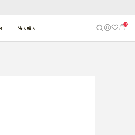
0
す
法人購入
WORK
ビジネス
ENJOY
寝具
10,000円 - 30,000円
30,000円以上
べて
すべて
すべて
すべて
らめきデスク
PC・スマホ関連
お出かけスパイス
敷き寝具
っと一息ふぅ
椅子・クッション
思い出トラベル
掛け寝具
っぱり清潔感
収納
外で過ごすって最高
パジャマ
事へGO
ビジネス／小物
好き・・にどっぷり
枕・小物