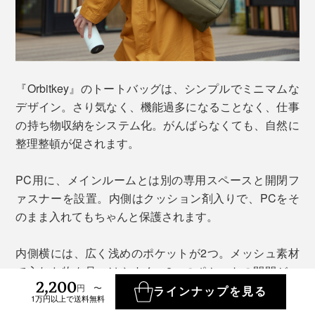
『Orbitkey』のトートバッグは、シンプルでミニマムな
デザイン。さり気なく、機能過多になることなく、仕事
の持ち物収納をシステム化。がんばらなくても、自然に
整理整頓が促されます。
PC用に、メインルームとは別の専用スペースと開閉フ
ァスナーを設置。内側はクッション剤入りで、PCをそ
のまま入れてもちゃんと保護されます。
内側横には、広く浅めのポケットが2つ。メッシュ素材
で入れた物を見つけやすく、2つのポケットの開閉が一
2,200
円 〜
度にできるダブルファスナー付き。ケーブルやモバイル
ラインナップを見る
1万円以上で送料無料
バッテリーの出し入れがラクにできます。