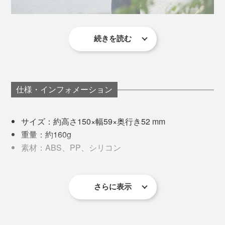
※カラビナは商品に含まれません
ストラップと本体が一体になっているのも便利。ストラ
続きを読む
サイズも重さもスマホ程度で、持ち歩きの負担もそれほ
ップや固定台が別になっているタイプもありますが、た
風量を下げたい時は、いったん100まで風速を上げてボ
どではなく、快適さの方が勝りますが、特にいいのはフ
いてい、つけっぱなしか仕舞い込むかになりがち。好み
タンから指を離し、再度ボタンを長押しして１から調整
ァンヘッドが小さいこと。標準的には直径10cm以上あ
もあると思いますが、じゃまにならないストラップが一
します。
るのに対し、本品は5.9cm。バッグから出し入れすると
体になっているのは便利だと感じました。
仕様・インフォメーション
きに引っかかる煩わしさもナシ。
『beruf bagage』のボ
ディバッグ
の内ポケットには、縦に余裕で収まりまし
ストラップだけではなく、手のひらが当たる部分全体が
サイズ：約高さ150×幅59×奥行き52 mm
た。
シリコンで覆われており、すべりにくくて握り心地も柔
重量：約160g
らか。使うと分かるメリットです。
素材：ABS、PP、シリコン
入力：5V/2A
バッテリー：3.7V 3000mAh
充電時間：4.5時間
さらに表示
充電ポート：USB-C
風力調節：5段階/無段階調節(1〜100)