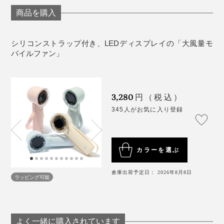
最大風力：6.5m/s
連続使用時間：
商品を購入
風力と使うシーンの目安
・モード1：16時間
・モード25：10時間
風速が増すと運転音が大きくなり、室内では気になる場
シリコンストラップ付き、LEDディスプレイの「大風量モ
・モード50：6時間
バイルファン」
合もありますが、場所と暑さで使い分けられるので問題
・モード75：3.5時間
なし。50くらいまでなら室内でも気にならないレベルで
気をつけた方がいいのは、気温35度以上の時。扇風機の
・モード100：2.5時間
す。
風だけに当たり続けると、返って熱中症の危険が高まる
底もシリコンなので、デスクでも自立も可能。卓上ファ
付属品：充電用USB-A to Cケーブル
3,280
円（税込）
ため、濡れタオルと併用した方がいいそうです。
ンとしても使えます。
保証：１年間
345人がお気に入り登録
外装サイズ：約高さ175×幅62×奥行き58 mm
※
警視庁警備部災害対策課の公式X
（旧twitterより）
※ 充電・使用時間は目安です。使用頻度・条件(温度・環境など)により上下
します。
※ 出力5V/2A以上の電源アダプタ（別売）をお使いください。それ以下の出
力のものを使用する場合は、充電速度が遅くなります。
「
ひんやり今治タオル
」との相性は抜群だと思うので、
カラーを選ぶ
※ 充電中や使用中は熱が発生する場合があります。充電しながらの使用は
お控えください。
今年の夏はセット使いで乗り切りたい！
倉庫出荷予定日： 2026年8月8日
ラッピング可能
よく一緒に購入されています