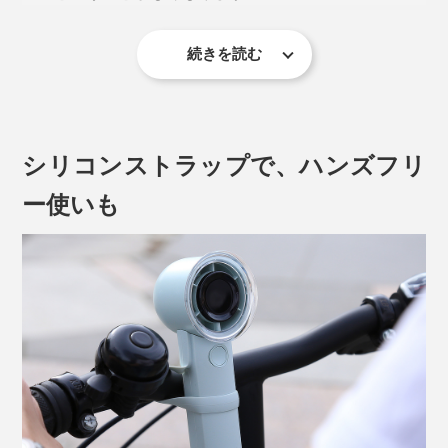
高さ15cm。重量はスマホ
より軽い約160g。バッグ
（※）
の中でかさばることなく、ヘッドが小さいので出し入れ
続きを読む
もスムーズです。
※iPhone15で171g〜221g
シリコンストラップで、ハンズフリ
ー使いも
このLEDディスプレイは、羽隠しのカバーにもなってお
り、指を巻き込まない安全設計。内部にほこりが溜まり