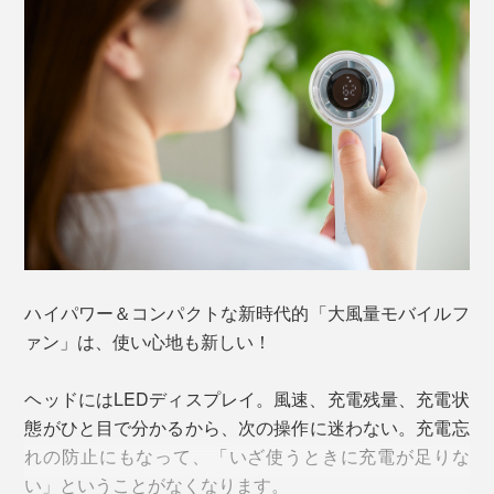
ハイパワー＆コンパクトな新時代的「大風量モバイルフ
風を中心に集め、より強く遠くまで、直線的な風を送り
ァン」は、使い心地も新しい！
出し、安価なタイプとは比較にならない風力を実現して
います。
ヘッドにはLEDディスプレイ。風速、充電残量、充電状
態がひと目で分かるから、次の操作に迷わない。充電忘
強力な小型モーターを使うことで、羽根は小さく本体は
れの防止にもなって、「いざ使うときに充電が足りな
コンパクトに。サイズは、ファンヘッドの直径5.9cm、
い」ということがなくなります。