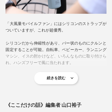
「BLDCモーター」のメリットは、パワーだけでなく省
にくいのもいいところです。
エネであること。モード１なら最大16時間使用可能、通
常25〜50くらいで使うとしても、丸1日の外出で、充電
切れの心配なく使えると思います。
「大風量モバイルファン」にはシリコンのストラップが
ついていますが、これが超優秀。
シリコンだから伸縮性があり、バー状のものにクルンと
固定することが可能。自転車、ベビーカー、ランニング
マシン、イスの肘かけなど、いろんなものに取り付けら
れ、ハンズフリーで風に当たれます。
続きを読む
操作はシンプルかつスムーズ。ボタンひとつで完了しま
す。
※使用時間は目安です。気温・環境などにより上下します。
《ここだけの話》編集者 山口裕子