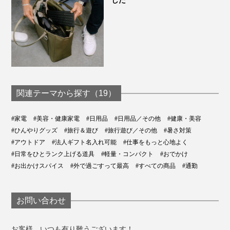
した
関連テーマから探す（19）
#家電
#美容・健康家電
#日用品
#日用品／その他
#健康・美容
#ひんやりグッズ
#旅行＆遊び
#旅行遊び／その他
#暑さ対策
#アウトドア
#法人ギフト名入れ可能
#仕事をもっと心地よく
#日常をひとランク上げる道具
#軽量・コンパクト
#おでかけ
#お出かけスパイス
#外で過ごすって最高
#すべての商品
#通勤
お問い合わせ
お客様、いつも有り難うございます！