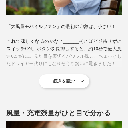
「大風量モバイルファン」の最初の印象は、小さい！
これで涼しくなるのかな？______それほど期待せずに
スイッチON。ボタンを長押しすると、約10秒で最大風
速6.5m/sに。見た目を裏切るパワフル風力、ちょっとし
たドライヤー代りにもなりそうな勢いに驚きました！
続きを読む
このハイパワーの理由が、ドローンやドライヤーなどに
も使われる、「BL（ブラシレス）DCモーター」。小型
で効率よくパワーを出力することができ、本品の回転数
は最大14500回／分。携帯扇風機としては、かなりのハ
風量・充電残量がひと目で分かる
イレベルです。