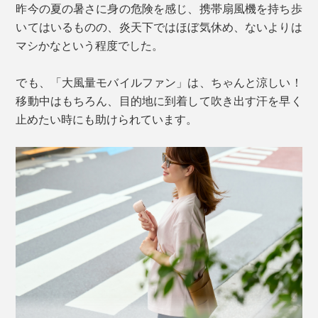
昨今の夏の暑さに身の危険を感じ、携帯扇風機を持ち歩
１. 短押しでスイッチON
いてはいるものの、炎天下ではほぼ気休め、ないよりは
スイッチを入れた時の風速は１の状態。
マシかなという程度でした。
２. 長押しで風速アップ
でも、「大風量モバイルファン」は、ちゃんと涼しい！
風速は１〜100の100段階で調整でき、短押しで
移動中はもちろん、目的地に到着して吹き出す汗を早く
「1→25→50→75→100」の5段階調整も可能。好みの風
止めたい時にも助けられています。
カラビナを使えば、ベルト通しやバッグなどに引っ掛け
速で指を離すと、充電残量の数値に切り替わります。数
て持ち歩くこともでき、涼みたい時にすくに取り出せる
字下の電池マークはおおよその充電残量を示します。
のも便利。
３. 短押しでスイッチOFF