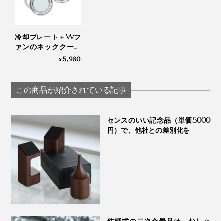
冷却プレート＋Wフ
ァンのネッククーラ
ー｜Neck Band Fan
5,980
¥
COOLING
この商品が紹介されている記事
センスのいい記念品（単価5000
円）で、他社との差別化を
結婚式の二次会景品は、おしゃ