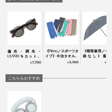
充電は付属のUSB TypeC-A ケーブルを使用。約2時間で
カラーは、ややくすみ感のある大人っぽいパステル調の
フル充電
。充電バッテリーやPCからも充電可能で
（※）
４色。LEDディスプレイのスタイリッシュさも手伝っ
す。
て、男女問わずCOOLに持てます。
※ 出力5V/2A以上の電源アダプタ（別売）を使用してください。それ以下の出力の
ものを使用する場合は、充電速度が遅くなります。
「ダスティピンク」「ライトベージュ」「ミントグリー
ン」「アイスブルー」、あなたはどのカラーで涼みます
か？
《Prime／スポーツタ
《晴雨兼用／ギ
偏光・調光・
イプ》今治タオルと
袋なし》遮光
UV99.9％カットの
冷感生地のハイブリ
100％、折り畳
「おしゃれグラス」
3,960
6,
7,700
¥
¥
¥
ッドタオル｜ー℃
い“短傘”｜+T
｜東海光学
HYBRID
こちらもおすすめ