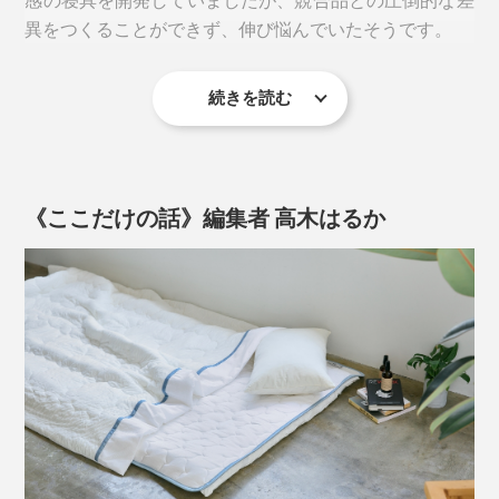
テンセルは、木材パルプから再生した繊維で、触ると、
異をつくることができず、伸び悩んでいたそうです。
ほんのりしたヒンヤリ感と吸水性があります。
しっとりとした冷たさは、宇宙服のために開発された新
素材「アウトラスト」から。
そのテンセルを、寝具にはめずらしいニット状に編ん
続きを読む
そのため、近年は、社内で「冷たい布団の開発は、辞め
で、「アウトラスト」をプリントした、『The ICE 27』
見た目も、肌触りも、サラッとした麻素材のようです
よう」という意見が多かったほど。
のテンセルニット地は、触れた肌に、柔らかくなじむよ
が、布団の表地に、ご注目。
う。
ところが、「アウトラスト」のテンセルニット地との出
《ここだけの話》編集者 高木はるか
肌に触れる面を、よく見ると、白い丸がたくさんプリン
会いが、開発チームを変えました。
トされているのがわかります。