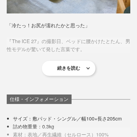
パリッとしたシーツのように、織った生地ではなく、柔
「冷たっ！お尻が濡れたかと思った」
軟性のある編み地だから、肌のすみずみまで包まれるよ
思わず驚くほどのヒンヤリ感を実感したことで、「これ
うな感触です。
このプリント面ひとつひとつに、直径2～3マイクロメー
までにない、冷たい布団をつくりたい」――。
『The ICE 27』の撮影日、ベッドに腰かけたとたん、男
トルほどの微粒子状のカプセルが集まって、繊維にびっ
性モデルが驚いて発した言葉です。
しりくっついているのです。
そうして、誰もが初めて味わう冷たさが、反対だらけだ
った社内の流れを覆して、とうとう『The ICE 27』は生
続きを読む
カプセル内には、「パラフィンワックス」入り。
まれたそうです。
それくらい、触れた瞬間に、ヒヤッとします。
パラフィンワックスは、暑い時は、体からの熱を吸収し
でも、いざ寝転がると、
て、液体へ。寒い時は、放熱して、固体へ。
仕様・インフォメーション
「あー、冷たくて気持ちいい…」
まわりの温度によって、形状が変わる、「特殊相変換物
質」と呼ばれるものです。
サイズ：敷パッド・シングル／幅100×長さ205cm
撮影の待ち時間に、思わず、寝落ちしかかっていました
詰め物重量：0.3kg
（笑）
温度によって、熱を吸いとったり、放出したりするの
素材：表地／再生繊維（セルロース）100%