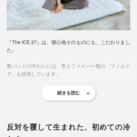
肌に触れた面から、体中へ、心地よいヒンヤリ感が広が
っていくのを感じます。
まるで、冷たいプールに浮かんでいるみたい。
『The ICE 27』は、寝心地そのものにも、こだわりまし
た。
敷パッドの中わたには、帝人ファイバー製の「フィルケ
ア」を採用しています。
続きを読む
「フィルケア」は、3つの孔（=突き抜けた穴）が通っ
た、中空構造のポリエステル繊維を、らせん状に加工し
ています。
反対を覆して生まれた、初めての冷
軽さ・弾力・へたりにくさを併せ持った中わただから、