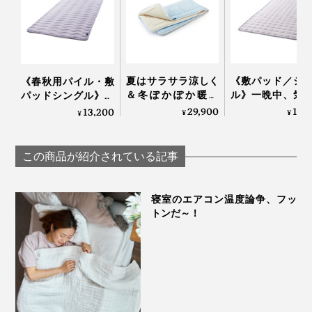
夏はサラサラ涼しく
《敷パッド／シ
《春秋用パイル・敷
＆冬ぽかぽか暖か
ル》一晩中、気
パッドシングル》お
い、敷くだけ「体圧
いいヒンヤリ感
だやかな春の暖かさ…
29,900
19,
『The ICE 27』の
掛布団
といっしょに使うと、全身がヒ
13,200
¥
¥
¥
分散オールシーズン
く、宇宙服素材
空気を含んでフッカ
ンヤリ包まれて、ますます気持ちいい！
敷きパッド」｜すば
用した「冷たい
フカになる「シンカ
らしきしんぐ™
団」｜The ICE 27
ーパイルケット」｜
この商品が紹介されている記事
暑がりの家族に、体温調節が苦手な高齢のご両親に、結
ZEPPINパイル
婚や引越しの贈り物に、おすすめします。
寝室のエアコン温度論争、フッ
トンだ～！