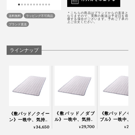
6月に入って、だんだん暑くなってきてからは、フロ上
「アウトラスト」を使った『The ICE 27』なら、寝入り
がりに、なかなか体のほてりがひかない。
室内でも乾きやすく、敷パッドなら、約3時間半で、ほ
ばなから、朝の目覚めまで、気持ちいいヒンヤリ感に包
＊こちらの商品はブランドからの直送と
送料無料
ラッピング不可商品
なりますので、実際の配送は予定日を前
とんど乾いた状態になります（水分率10％以下、室温
まれたまま、ずっと寝られます。
後する場合がございます。予めご了承の
上ご注文ください。
「明日は朝早いし、すぐ寝ないと」なんて日は、今ま
ブランド直送
20℃・湿度65％の室内で乾燥させた場合）
で、ベッドに入っても、暑くてなかなか寝つけませんで
したが、『The ICE 27』は違います。
ラインナップ
たくさんの寝返りによっておこる摩擦や、洗濯をくり返
すことによる耐久性も、職人たちがチェックすること
で、これほど心地よい「冷たい布団」は、できあがりま
す。
本品は、敷パッドのシングルサイズです。
《敷パッド／ダブ
《敷パッド／セ
《敷パッド／クイー
もし、寝ているあいだに、クーラーで、体の熱や室温が
ル》一晩中、気持ち
ブル》一晩中、
ン》一晩中、気持ち
下がってきても大丈夫。
いいヒンヤリ感が続
ちいいヒンヤリ
いいヒンヤリ感が続
29,700
24,
34,650
¥
¥
¥
く、宇宙服素材を応
続く、宇宙服素
く、宇宙服素材を応