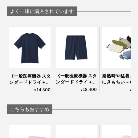
用した「冷たい布
応用した「冷た
用した「冷たい布
パラフィンワックスが、ため込んだ熱を少しずつ出し
横になった瞬間から、ヒヤーッと冷たくて、汗ばみやす
団」｜The ICE 27
団」｜The ICE 27
団」｜The ICE 27
よく一緒に購入されています
て、体が冷えすぎないようにコントロールしてくれま
い腕や背中が、じわじわ冷やされていくよう。
す。
体の熱がスーッと冷めていくのと同時に、眠気がおりて
きて、あっという間に寝つける感じです。
かといって、体が冷えすぎることはなく、気持ちいいヒ
写真は「敷パッド／セミダブル」
ンヤリ感。新感覚の「冷たい布団」、夏の必需品です。
四隅の取付け用ゴムで、ベッドマットレスや敷布団に、
《一般医療機器 スタ
発熱時や猛暑、
《一般医療機器 スタ
かんたんにセットできます。
ンダードドライ＋／
にきもちい～い
ンダードドライ＋／
ハーフパンツ》サラ
リコン製水枕」
半袖トップス》サラ
15,400
2,
14,300
¥
¥
¥
サラの肌触り、疲
リコンウォータ
サラの肌触り、疲
れ・コリを改善する
ロー
れ・コリを改善する
「リカバリーウエ
「リカバリーウエ
こちらもおすすめ
ア」｜VENEX
ア」｜VENEX
『The ICE 27』で、寝苦しかった夏に、さようなら！