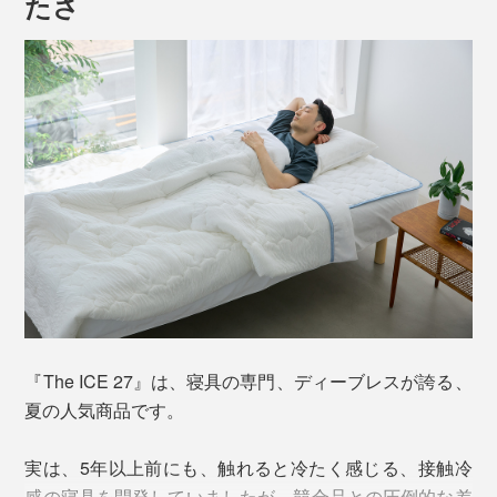
薄手の敷パッドなのに、ふっくら柔らかい寝心地。しか
たさ
も、抗菌防臭加工済みです。
水に濡れたような、しっとりとした冷たさが、ほてった
体を、ジワジワ冷ましていってくれます。
体のほてりが静まっていくのと同時に、眠りへ引き込ま
れていくよう……この気持ちよさ、たまらない！
『The ICE 27』は、寝具の専門、ディーブレスが誇る、
夏の人気商品です。
柔らかい中わたを包んでいるのは、「アウトラスト」を
プリント加工した、テンセルニット地。
実は、5年以上前にも、触れると冷たく感じる、接触冷
感の寝具を開発していましたが、競合品との圧倒的な差