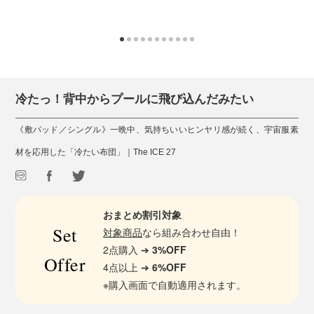
冷たっ！背中からプールに飛び込んだみたい
《敷パッド／シングル》一晩中、気持ちいいヒンヤリ感が続く、宇宙服素
材を応用した「冷たい布団」｜The ICE 27
おまとめ割引対象
Set
対象商品
なら組み合わせ自由！
2点購入 ➔
3%OFF
Offer
4点以上 ➔
6%OFF
※購入画面で自動適用されます。