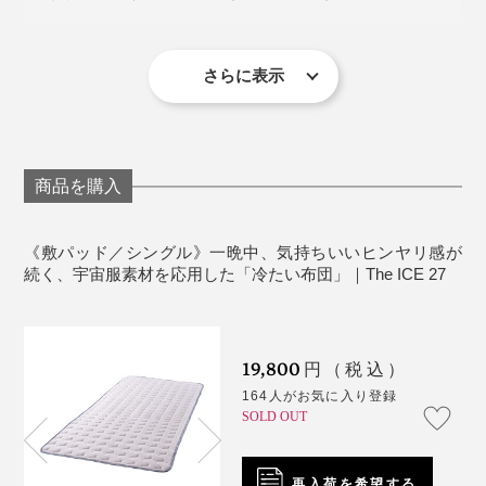
だから、『The ICE 27』は、水に濡れたような、しっと
で、一晩中、私たちが気持ちいいと感じる温度(27～
裏地／ポリエステル65%・綿35%
り冷たい寝心地が続く……これほど肌になじむような、
33℃)をキープしつづけてくれます。
詰め物／ポリエステル100%
心地よい冷たさは、初めてだと思います。
製造国：日本（アウトラストテンセルニット地はド
さらに表示
イツ製）
※『The ICE 27』は、まわりの温度によって、冷たさの感じやすさが変わ
るので、クーラーで室温を適度に下げてお使いください。
ドイツでつくられている、「アウトラスト」のテンセル
※洗濯機弱水流で、ネット洗い可。塩素系漂白剤、タンブラー乾燥、アイロ
ン、ドライクリーニングは不可。
ニット地は、創業から80年以上経つ、群馬・高崎市の寝
※敷パッド裏面の四隅に、取付け用のゴムバンドつき。
商品を購入
具工場で、布団に仕立てられます。
《敷パッド／シングル》一晩中、気持ちいいヒンヤリ感が
ニット地の布団は、肌当りが柔らかいのですが、中わた
続く、宇宙服素材を応用した「冷たい布団」｜The ICE 27
が外へ出やすい「吹き出し」が多いので、熟練した職人
による、ていねいな縫製が必要だからです。
その気持ちよさ、よくわかります。
19,800
円（税込）
触れた瞬間は冷たい素材、例えば、ジェルパッドがあり
164人がお気に入り登録
暑い日に、冷たいプールへ飛び込んだように、体全体を
ますが、一度温まってしまうと、放熱性がないので、ヒ
SOLD OUT
スーッと冷ましてくれるみたいに気持ちいいんです。
汗をかいても、洗濯機で丸洗いOKだから安心。ネット
ンヤリ感が続きにくいことが難点でした。
に入れて、弱水流で洗ってください。
再入荷を希望する