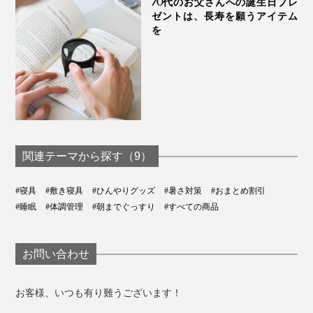
70代のお父さんへの誕生日プレ
ゼントは、長寿を願うアイテム
を
関連テーマから探す（9）
#寝具
#敷き寝具
#ひんやりグッズ
#暑さ対策
#おまとめ割引
#睡眠
#体調管理
#朝までぐっすり
#すべての商品
お問い合わせ
お客様、いつも有り難うございます！