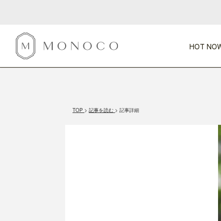
HOT NOW
新商品
CATEGORY
PRICE
SCENE
HOT NOW!
GIFTS
インテリア
1,000円未満
1,000円 
TOP
記事を読む
記事詳細
今週のT
カテゴリから探す
価格から探す
シーンから探す
すべて
すべて
特別な贈りもの
家具
すべての
会話が弾む
収納
特集一
気のきく手土産
照明
毎日使ってね
インテリア雑貨
おまと
ベランダ・庭
アウト
インテリア／そ