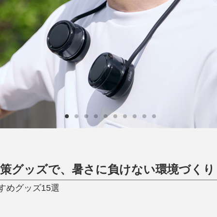
日用品
健康・美容
すべて
すべて
ひんやり今治タオル、生き返る〜
掃除・洗濯
肌・髪ケア
タオル
バスグッズ
スリッパ
ひんやりグッズ
防災用品
あったかグッズ
水筒
健康グッズ
日用品／その他
オーラルケア
対策グッズで、暑さに負けない環境づくり
すめグッズ15選