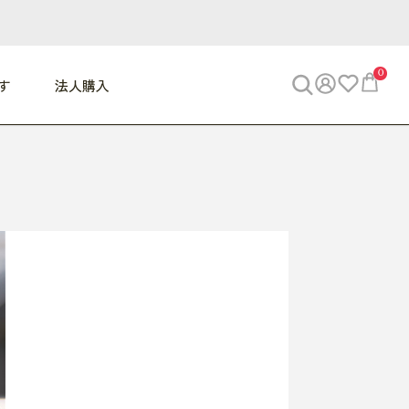
0
す
法人購入
WORK
ビジネス
ENJOY
寝具
10,000円 - 30,000円
30,000円以上
べて
すべて
すべて
すべて
らめきデスク
PC・スマホ関連
お出かけスパイス
敷き寝具
っと一息ふぅ
椅子・クッション
思い出トラベル
掛け寝具
っぱり清潔感
収納
外で過ごすって最高
パジャマ
事へGO
ビジネス／小物
好き・・にどっぷり
枕・小物