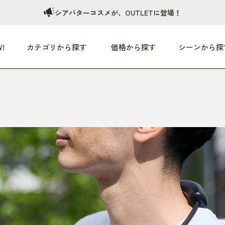
シアバターコスメが、OUTLETに登場！
!
カテゴリから探す
価格から探す
シーンから探
つめた〜い夏、どうぞ！
HEALTHY
家電
HOME
ファッション
- 3,000円
3,000円 - 5,000円
5,000円 - 10,000円
OP10
すべて
すべて
すべて
すべて
す
朝までぐっすり
リビング家電
居心地のいい空間
服
ひ
商品 (新着順)
本気で休む
キッチン家電
家事ルンルン
バッグ
ほ
覧
いつも清潔
美容・健康家電
食いしん坊クラブ
靴・靴下
や
じぶんメンテナンス
オーディオ家電
料理と団らん
レイングッズ
仕
め割引
おうちエクササイズ
ファッション／小物
レット
の他