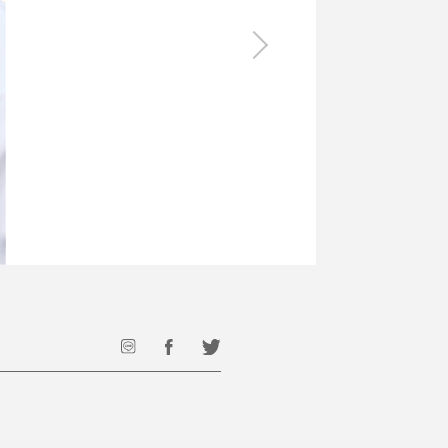
食料品
旅行・遊び
すべて
すべて
最後のひと口までキンキン
ドリンク
旅行
フード
アウトドア
旅行遊び／その他