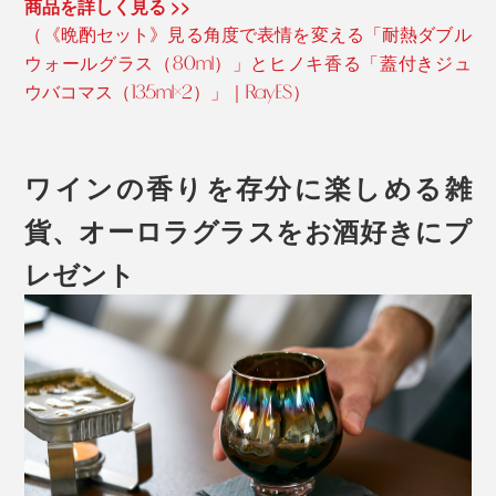
商品を詳しく見る >>
（《晩酌セット》見る角度で表情を変える「耐熱ダブル
ウォールグラス（80ml）」とヒノキ香る「蓋付きジュ
ウバコマス（135ml×2）」｜RayES）
ワインの香りを存分に楽しめる雑
貨、オーロラグラスをお酒好きにプ
レゼント