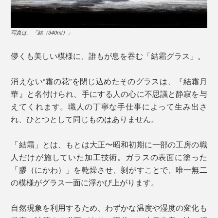
写真は、「結（340ml）」
儚くも美しい模様に、誰もが息を吞む「結霜グラス」。
消えない“霜の花”を閉じ込めたそのグラスは、『結霜月
華』と名付けられ、手にする人の心に不思議と静寂を与
えてくれます。職人の丁寧な手仕事によって生み出さ
れ、ひとつとして同じものはありません。
「結霜」とは、もとは大正〜昭和初期に一部の工房の職
人だけが施していた加工技術。ガラスの表面に塗った
「膠（にかわ）」を乾燥させ、剝がすことで、唯一無二
の模様がグラス一面に浮かび上がります。
自然現象を利用するため、わずかな温度や湿度の変化も