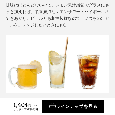
甘味はほとんどないので、レモン果汁感覚でグラスにさ
っと加えれば、栄養満点なレモンサワー・ハイボールの
できあがり。ビールとも相性抜群なので、いつもの缶ビ
ールをアレンジしたいときにも◎
1,404
「マカ」はスーパーフードと呼ばれるだけあって、「ア
円 〜
ラインナップを見る
ルギニン」などのアミノ酸や「ギャバ」、ビタミン、ミ
1万円以上で送料無料