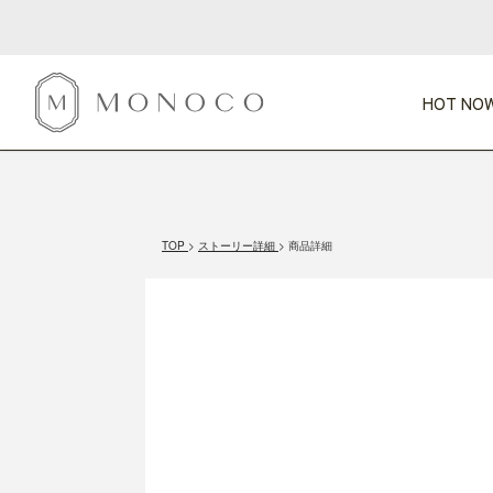
HOT NOW
新商品
CATEGORY
PRICE
SCENE
HOT NOW!
GIFTS
インテリア
1,000円未満
1,000円 
TOP
ストーリー詳細
商品詳細
今週のT
カテゴリから探す
価格から探す
シーンから探す
すべて
すべて
特別な贈りもの
家具
すべての
会話が弾む
収納
特集一
気のきく手土産
照明
毎日使ってね
インテリア雑貨
おまと
ベランダ・庭
アウト
インテリア／そ