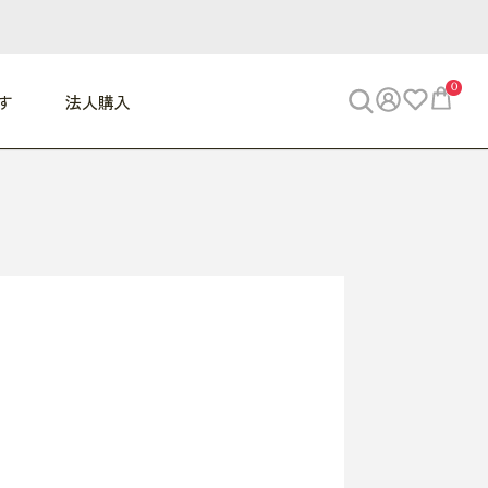
0
す
法人購入
WORK
ビジネス
ENJOY
寝具
10,000円 - 30,000円
30,000円以上
べて
すべて
すべて
すべて
らめきデスク
PC・スマホ関連
お出かけスパイス
敷き寝具
っと一息ふぅ
椅子・クッション
思い出トラベル
掛け寝具
っぱり清潔感
収納
外で過ごすって最高
パジャマ
事へGO
ビジネス／小物
好き・・にどっぷり
枕・小物