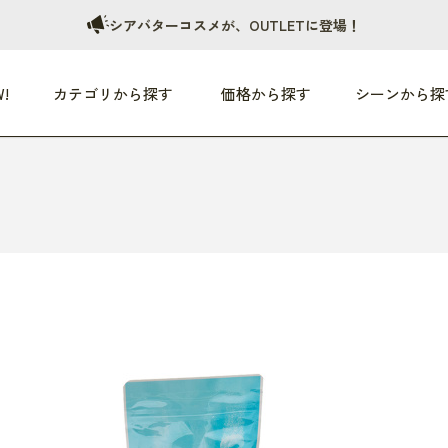
シアバターコスメが、OUTLETに登場！
!
カテゴリから探す
価格から探す
シーンから探
つめた〜い夏、どうぞ！
HEALTHY
家電
HOME
ファッション
- 3,000円
3,000円 - 5,000円
5,000円 - 10,000円
OP10
すべて
すべて
すべて
すべて
す
朝までぐっすり
リビング家電
居心地のいい空間
服
ひ
商品 (新着順)
本気で休む
キッチン家電
家事ルンルン
バッグ
ほ
覧
いつも清潔
美容・健康家電
食いしん坊クラブ
靴・靴下
や
じぶんメンテナンス
オーディオ家電
料理と団らん
レイングッズ
仕
め割引
おうちエクササイズ
ファッション／小物
レット
の他