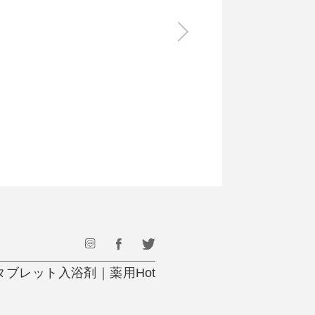
食料品
旅行・遊び
すべて
すべて
最後のひと口までキンキン
ドリンク
旅行
フード
アウトドア
旅行遊び／その他
ブレット入浴剤｜薬用Hot