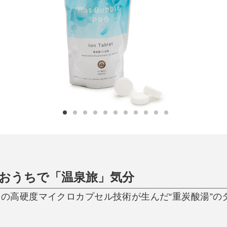
日用品
健康・美容
すべて
すべて
ひんやり今治タオル、生き返る〜
掃除・洗濯
肌・髪ケア
タオル
バスグッズ
スリッパ
ひんやりグッズ
防災用品
あったかグッズ
水筒
健康グッズ
日用品／その他
オーラルケア
、おうちで「温泉旅」気分
自の高硬度マイクロカプセル技術が生んだ“重炭酸湯”のタ