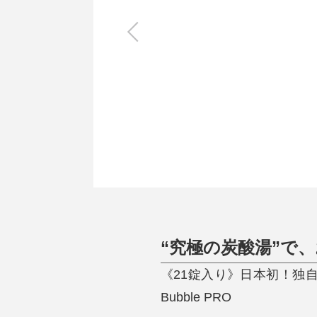
キッチン
すべて
調理家電
調理器具
食器
タオル・ふきん
キッチン雑貨
“究極の炭酸湯”で
《21錠入り》日本初！独
Bubble PRO