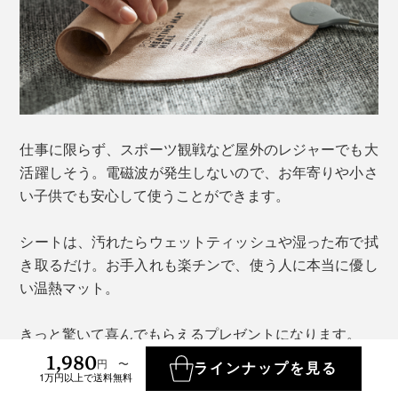
仕事に限らず、スポーツ観戦など屋外のレジャーでも大
活躍しそう。電磁波が発生しないので、お年寄りや小さ
い子供でも安心して使うことができます。
シートは、汚れたらウェットティッシュや湿った布で拭
き取るだけ。お手入れも楽チンで、使う人に本当に優し
い温熱マット。
きっと驚いて喜んでもらえるプレゼントになります。
1,980
円 〜
ラインナップを見る
1万円以上で送料無料
商品を詳しく見る >>