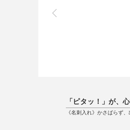
キッチン
すべて
調理家電
調理器具
食器
タオル・ふきん
キッチン雑貨
「ピタッ！」が、
《名刺入れ》かさばらず、出