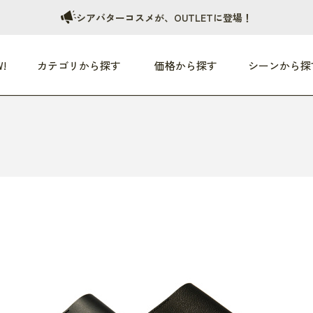
シアバターコスメが、OUTLETに登場！
!
カテゴリから探す
価格から探す
シーンから探
つめた〜い夏、どうぞ！
HEALTHY
家電
HOME
ファッション
- 3,000円
3,000円 - 5,000円
5,000円 - 10,000円
OP10
すべて
すべて
すべて
すべて
す
朝までぐっすり
リビング家電
居心地のいい空間
服
ひ
商品 (新着順)
本気で休む
キッチン家電
家事ルンルン
バッグ
ほ
覧
いつも清潔
美容・健康家電
食いしん坊クラブ
靴・靴下
や
じぶんメンテナンス
オーディオ家電
料理と団らん
レイングッズ
仕
め割引
おうちエクササイズ
ファッション／小物
レット
の他