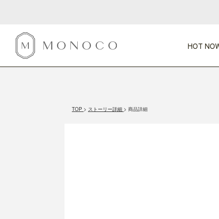
HOT NOW
新商品
CATEGORY
PRICE
SCENE
HOT NOW!
GIFTS
インテリア
1,000円未満
1,000円 
TOP
ストーリー詳細
商品詳細
今週のT
カテゴリから探す
価格から探す
シーンから探す
すべて
すべて
特別な贈りもの
家具
すべての
会話が弾む
収納
特集一
気のきく手土産
照明
毎日使ってね
インテリア雑貨
おまと
ベランダ・庭
アウト
インテリア／そ