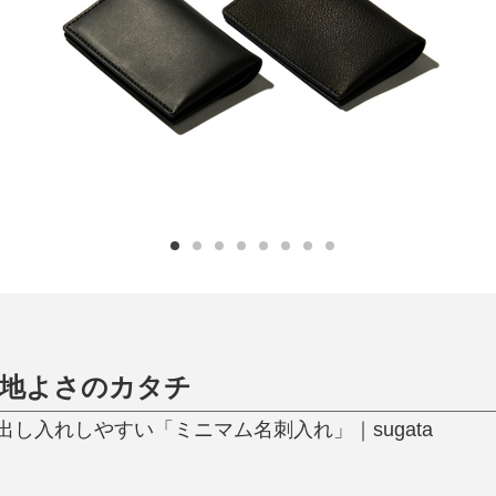
日用品
健康・美容
すべて
すべて
ひんやり今治タオル、生き返る〜
掃除・洗濯
肌・髪ケア
タオル
バスグッズ
スリッパ
ひんやりグッズ
防災用品
あったかグッズ
水筒
健康グッズ
日用品／その他
オーラルケア
心地よさのカタチ
し入れしやすい「ミニマム名刺入れ」｜sugata