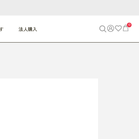
0
す
法人購入
WORK
ビジネス
ENJOY
寝具
10,000円 - 30,000円
30,000円以上
べて
すべて
すべて
すべて
らめきデスク
PC・スマホ関連
お出かけスパイス
敷き寝具
っと一息ふぅ
椅子・クッション
思い出トラベル
掛け寝具
っぱり清潔感
収納
外で過ごすって最高
パジャマ
事へGO
ビジネス／小物
好き・・にどっぷり
枕・小物