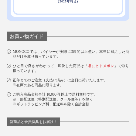
磨き直しサービスもあり。詳細は保証書の二次元コードにあるメールアドレスで
連絡を
モダンなブラックのBOX入り。お酒好きのあの人にプレ
ゼントしたら、喜ばれそうです。
お買い物ガイド
MONOCOでは、バイヤーが実際に3週間以上使い、本当に満足した商
品だけを取り扱っています。
ひと目で良さがわかって、即決した商品は「
君にヒトメボレ
」で取り
扱っています。
正午までのご注文（支払い済み）は当日出荷いたします。
※在庫のある商品に限ります。
ご購入商品金額合計 10,000円 以上で送料無料です。
※一部配送便（特別配送便、クール便等）を除く
※ギフトラッピング料、配送料を除く合計金額
新商品と会員特典をお届け！