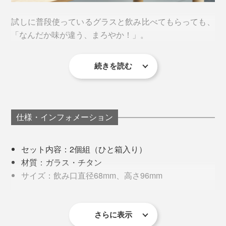
試しに普段使っているグラスと飲み比べてもらっても、
「なんだか味が違う、まろやか！」。
続きを読む
色々なお酒を飲み比べてみましたが、ビールの味の違い
が最もはっきりと感じられるようでした。
“お酒をおいしくする”という金属や陶器のタンブラーは
仕様・インフォメーション
多々ありますが、確実に違うのは、半透明で、お酒の色
が見えるところ。オーロラのような色の美しさはもちろ
ガラス製のグラスの内側にチタンをコーティング。チタ
セット内容：2個組（ひと箱入り）
ん、透明感と光のゆらぎがおいしさを引き立てていると
ン膜は半透明で、外見からもワインの色を感じことがで
材質：ガラス・チタン
思います。
きます。
サイズ：飲み口直径68mm、高さ96mm
容量：355ml
中をのぞきこまずとも残量が見えるので、パートナーの
重量：155g（1個）
グラスに注ぎ足すのもスムーズ。
保証：１ヶ月（１商品1回のみ、内容や方法の詳細は
さらに表示