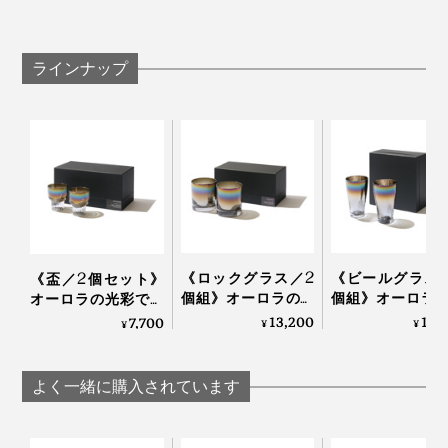
内面にチタン加工を施しておりますので、金属製の
マドラーなどもチタンコートを傷める可能性があり
ます
ラインナップ
グラスを重ねますと、チタンコートを傷めることが
あります
ガラスが熱いうちに冷たいものを入れたり濡れたと
ころに置かないでください
亀裂や破損したガラス片は大変危険ですので、各自
治体の指示に従って破棄してください
写真上は赤ワインを入れた本品
どうりで、口当たりのなめらかさが違う！
《ロックグラス／2
《ビールグラス
《盃／2個セット》
個組》オーロラの光
個組》オーロラ
オーロラの光彩で眼
彩で眼福を、まろや
彩で眼福を、ま
福を、まろやかな味
13,200
17,
7,700
コーティングに使われているのは、純度100％チタン。
¥
¥
¥
かな味わいで口福を
かな味わいで口
わいで口福をもたら
一般的にチタングラスと呼ばれるものでも、合成チタン
もたらす、「純チタ
もたらす、「純
す、「純チタン」コ
がほとんどのところ、「錆びない、軽い、人体にやさし
ン」コーティンググ
ン」コーティン
ーティンググラス｜
よく一緒に購入されています
ラス｜PROGRESS プ
ラス｜PROGRESS
PROGRESS プログレ
い」特徴を持つ、純度100％のチタンを使用していると
ログレス
ログレス
ス
のこと。