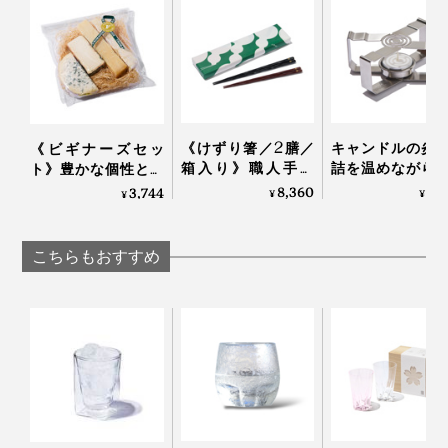
おいしい、美しいだけでなく、安心して使えるのも高ポ
イント。
お酒好きなお父さんやパートナーへのプレゼントにもぴ
写真上は白ワインを入れた本品
ったりだと思います！
《けずり箸／2膳／
キャンドルの炎
《ビギナーズセッ
箱入り》職人手作
詰を温めながら
ト》豊かな個性と食
グラスのフチはつるんとなめらかでやや厚く、口をすぼ
り、天然漆の一生も
っくり呑める「
べやすさが両立する
8,360
3,
3,744
¥
¥
¥
めずに飲める形状。
のの箸｜兵左衛門
な卓上コンロ」
4種のチーズ
CROSS WARMER
（MONOCO限定）
ロスウォーマー
｜Fermier フェルミエ
こちらもおすすめ