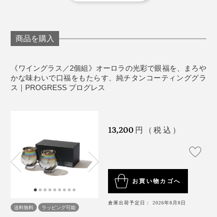
商品同梱の保証書参照）
《取り扱い上の注意》
やわらかいスポンジ（車などを洗うような）に中性
商品を購入
洗剤を使用してください
洗浄後は、柔らかい布で水分を拭きとっていただく
ことをおすすめいたします
《ワイングラス／2個組》オーロラの光彩で眼福を、まろや
かな味わいで口福をもたらす、純チタンコーティンググラ
ガラスを傷つける恐れのあるクレンザーや研磨剤入
ス｜PROGRESS プログレス
りスポンジなどは使用しないでください
《使用上の注意》
ガラス製品を安全にお使いいただくために、用途以
メーカーさんにお話を聞くと、チタンをグラスの内側だ
13,200
円（税込）
外でのご使用はおやめください
けに、半透明になる薄さでコーティングできるのは、知
乳幼児の手の届かないところに保管してください
る限り『PROGRESS』のみではないかとのこと。
食器洗い洗浄機、電子レンジ、オーブンには対応し
外から見るとオーロラカラーですが、内側はシルバー。
ていません
ナノレベルの薄さで膜を作るため、熟練の職人による手
ワインの色が反射してキラキラ輝きます。ワインによっ
お買い物カゴへ
傷がつきますと破損しやすくなります
作業で、グラスを精密洗浄、精密研磨しているそうで
て表情が変わるのも愉しみ。
ガラス同士、金属同士など固いものとぶつからない
す。
倉庫出荷予定日： 2026年8月8日
ように扱ってください。
送料無料
ラッピング可能