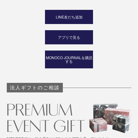
いつものワインをもっとおいしく、こだわりのナチュー
LINE友だち追加
ルワインも余すことなく味わって、贅沢な時間を過ごし
ませんか？
アプリで見る
MONOCO JOURNALを購読
する
法人ギフトのご相談