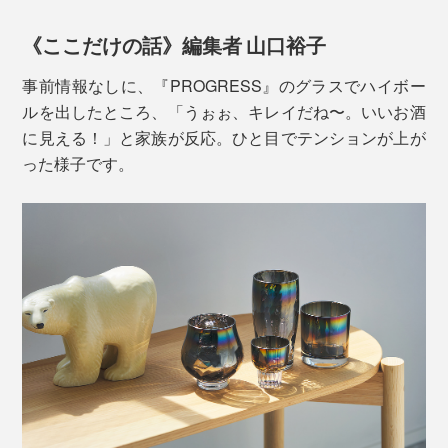
《ここだけの話》編集者 山口裕子
事前情報なしに、『PROGRESS』のグラスでハイボー
ルを出したところ、「うぉぉ、キレイだね〜。いいお酒
に見える！」と家族が反応。ひと目でテンションが上が
った様子です。
螺旋状のねじりが、光のプリズムを表情豊かに。眺めて
いると吸い込まれそうな美しさ。