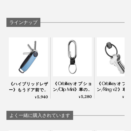
ラインナップ
《Orbitkeyオプショ
《Orbitkeyオプ
《ハイブリッドレザ
ン/Clip Mini》車のカ
ン/Ring v2》車
ー》もうドア前で迷
ギや電子キーをスマ
ギや電子キーを
わない。“鍵収納”を追
5,280
3,
5,940
¥
¥
¥
ートにぶら下げられ
ートに下げられ
求したコンパクトな
る、カラビナつきキ
ライド式キーリ
キーケース｜Orbitkey
ーリング|Orbitkey
グ|Orbitkey
よく一緒に購入されています