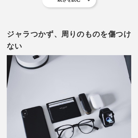
鍵は回転動作で取り出します。使わない鍵まで一緒に回
転してしまうのを防ぐ構造なので、順番を決めて収納す
れば、目的の鍵だけを取り出すことができるというわけ
ジャラつかず、周りのものを傷つけ
です。
ない