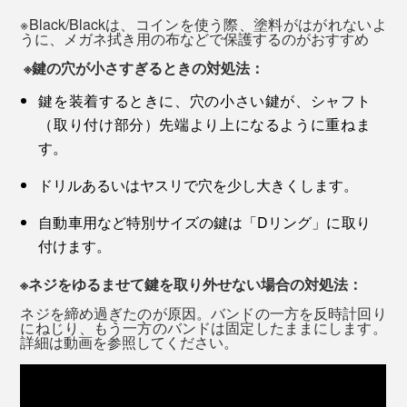
勤時、外回り時の身だしなみチェッカーとしても、活躍
※Black/Blackは、コインを使う際、塗料がはがれないよ
うに、メガネ拭き用の布などで保護するのがおすすめ
します。
※鍵の穴が小さすぎるときの対処法：
鍵を装着するときに、穴の小さい鍵が、シャフト
（取り付け部分）先端より上になるように重ねま
す。
ドリルあるいはヤスリで穴を少し大きくします。
自動車用など特別サイズの鍵は「Dリング」に取り
付けます。
※ネジをゆるませて鍵を取り外せない場合の対処法：
ネジを締め過ぎたのが原因。バンドの一方を反時計回り
にねじり、もう一方のバンドは固定したままにします。
詳細は動画を参照してください。
『Orbitkey 』は、クラウドファンディングのKickstarter
で紹介され、30日間で5000人からの支持を得たという
プロダクト。本品は、初期モデルからさらに品質改良し