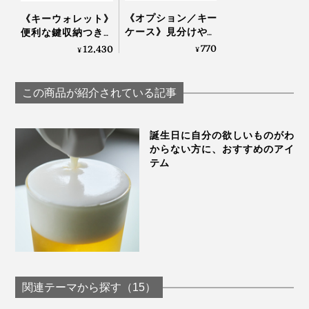
《オプション／キー
《キーウォレット》
ケース》見分けやす
便利な鍵収納つき！
いクリア素材、カー
デッドスペースがな
770
12,430
¥
¥
ドのように鍵を持ち
い「ミニマム財布」
歩ける「カード型キ
｜sugata
ーケース（2本
この商品が紹介されている記事
用）」｜sugata
誕生日に自分の欲しいものがわ
からない方に、おすすめのアイ
テム
関連テーマから探す（15）