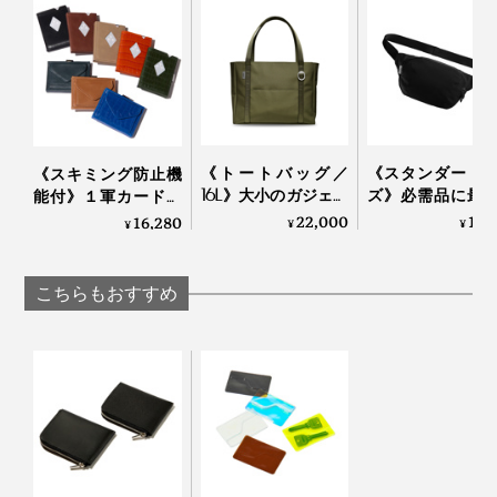
《トートバッグ／
《スタンダード
《スキミング防止機
16L》大小のガジェッ
ズ》必需品に最
能付》１軍カードに
トに住所が決まる、
クセス、誰でも
直アクセス、コイ
22,000
17,
16,280
¥
¥
¥
自立するトートバッ
上手になれる「
ン・お札も入る「コ
グ｜Orbitkey
ングバッグ」
ンパクト財布」｜
Orbitkey
EXENTRI
こちらもおすすめ