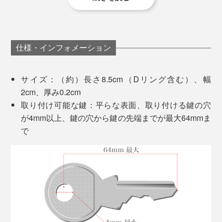
仕様・インフォメーション
ジャラジャラしている鍵束も、スッキリ収まる
サイズ：（約）長さ8.5cm（Dリング含む）、幅
取り付け方は、『Orbitkey』に鍵を入れ、ネジを締める
2cm、厚み0.2cm
だけ。最後にお手持ちの硬貨を使って調節、ロックしま
取り付け可能な鍵：平らな表面、取り付ける鍵の穴
す。
が4mm以上、鍵の穴から鍵の先端までが最大64mmま
で
厚みを調整するワッシャーは2個付属。1個はあらかじめ
ベルトのネジ部分に装着されています。鍵が少ない場合
は2個とも使用すると、しっかりと止まります。
※2個目のワッシャーは、湾曲している方が鍵側になるように装着します。
別売りのOrbitkey マルチツールを取り付ければ、栓抜き