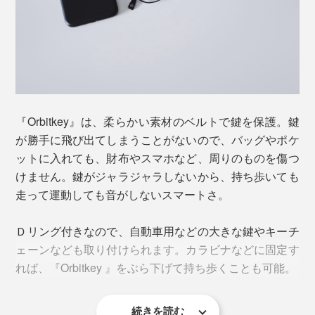
使っているうちに、あるいは衝撃などで、ロックがゆる
『Orbitkey』は、柔らかい素材のベルトで鍵を保護。鍵
んだり、鍵が外れたりすることはありません。利き手に
が勝手に飛び出てしまうことがないので、バッグやポケ
関係なく、どちら側からも鍵を取り出せるユニバーサル
ットに入れても、財布やスマホなど、周りのものを傷つ
デザインを実現。慣れれば片手で操作できるのも魅力で
けません。鍵がジャラジャラしないから、持ち歩いても
す。
走って運動しても音がしないスマートさ。
Ｄリング付きなので、自動車用などの大きな鍵やキーチ
ェーンなども取り付けられます。カラビナなどに固定す
れば、『Orbitkey 』をぶら下げて持ち歩くことも可能。
続きを読む