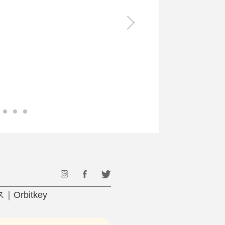
食料品
旅行・遊び
すべて
すべて
最後のひと口までキンキン
ドリンク
旅行
フード
アウトドア
旅行遊び／その他
bitkey