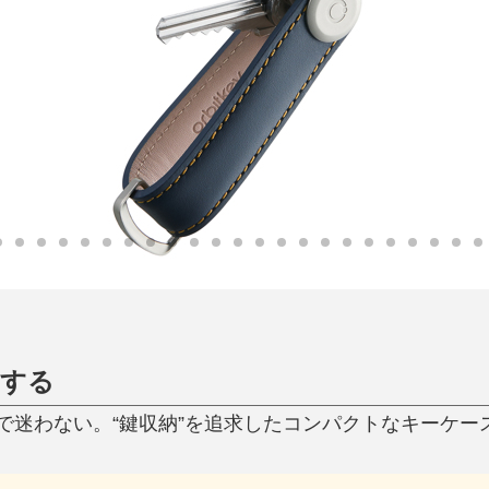
日用品
健康・美容
すべて
すべて
ひんやり今治タオル、生き返る〜
掃除・洗濯
肌・髪ケア
タオル
バスグッズ
スリッパ
ひんやりグッズ
防災用品
あったかグッズ
水筒
健康グッズ
日用品／その他
オーラルケア
ンする
迷わない。“鍵収納”を追求したコンパクトなキーケース｜Or