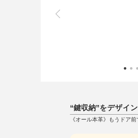
キッチン
すべて
調理家電
調理器具
食器
タオル・ふきん
キッチン雑貨
“鍵収納”をデザイ
《オール本革》もうドア前で