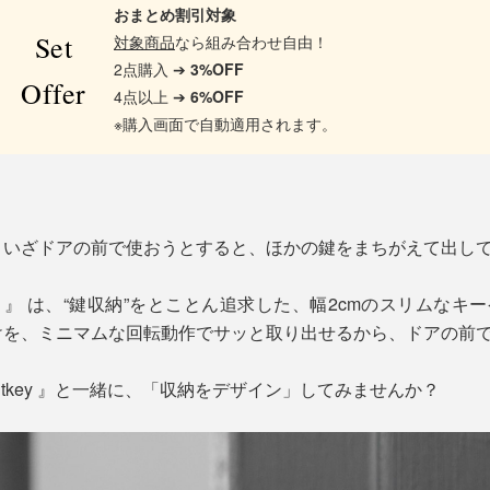
おまとめ割引対象
Set
対象商品
なら組み合わせ自由！
2点購入 ➔
3%OFF
Offer
4点以上 ➔
6%OFF
※購入画面で自動適用されます。
、いざドアの前で使おうとすると、ほかの鍵をまちがえて出し
キー）』 は、“鍵収納”をとことん追求した、幅2cmのスリムな
けを、ミニマムな回転動作でサッと取り出せるから、ドアの前
itkey 』と一緒に、「収納をデザイン」してみませんか？