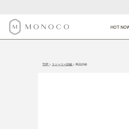
HOT NOW
新商品
CATEGORY
PRICE
SCENE
HOT NOW!
GIFTS
インテリア
1,000円未満
1,000円 
TOP
ストーリー詳細
商品詳細
今週のT
カテゴリから探す
価格から探す
シーンから探す
すべて
すべて
特別な贈りもの
家具
すべての
会話が弾む
収納
特集一
気のきく手土産
照明
毎日使ってね
インテリア雑貨
おまと
ベランダ・庭
アウト
インテリア／そ