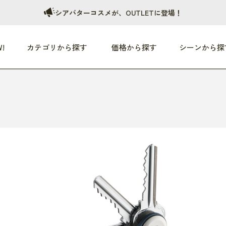
シアバターコスメが、OUTLETに登場！
!
カテゴリから探す
価格から探す
シーンから探
つめた〜い夏、どうぞ！
HEALTHY
家電
HOME
ファッション
- 3,000円
3,000円 - 5,000円
5,000円 - 10,000円
OP10
すべて
すべて
すべて
すべて
す
朝までぐっすり
リビング家電
居心地のいい空間
服
ひ
商品 (新着順)
本気で休む
キッチン家電
家事ルンルン
バッグ
ほ
覧
いつも清潔
美容・健康家電
食いしん坊クラブ
靴・靴下
や
じぶんメンテナンス
オーディオ家電
料理と団らん
レイングッズ
仕
め割引
おうちエクササイズ
ファッション／小物
レット
の他