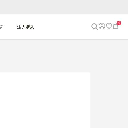
0
す
法人購入
WORK
ビジネス
ENJOY
寝具
10,000円 - 30,000円
30,000円以上
べて
すべて
すべて
すべて
らめきデスク
PC・スマホ関連
お出かけスパイス
敷き寝具
っと一息ふぅ
椅子・クッション
思い出トラベル
掛け寝具
っぱり清潔感
収納
外で過ごすって最高
パジャマ
事へGO
ビジネス／小物
好き・・にどっぷり
枕・小物