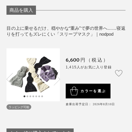
中材のマイクロビーズは非毒性BPAフリー（ビスフェノ
商品を購入
ールA）だから、液体洗濯洗剤を使ってまるごと手洗い
も可能。清潔に使い続けることができます。
目の上に乗せるだけ、穏やかな“重み”で夢の世界へ……寝返
73cmの長さで、干す際にハンガーやフックに掛けやす
りを打ってもズレにくい「スリープマスク」｜nodpod
MONOCOの女性スタッフも「子どもの頃、眠れない時
い凹み付きデザイン。
にお母さんが目の上に手を置いてくれた気持ちよさに似
ている！」と絶賛。
カラーは4色から選べて、筒形のパッケージデザインも
6,600
円（税込）
おしゃれだから、大切な友人や家族への贈り物にもぴっ
朝方、アラームの1時間前に目覚めて眠れなくなってし
1,415人がお気に入り登録
たり。
まった時も、これを乗せるとすぐに眠りに戻れるところ
も気に入っています。
カラーを選ぶ
15分仮眠時は、『nodpod』を取り外した瞬間、目が軽
くなってスパッと目覚められるから、原稿の締め切りで
倉庫出荷予定日： 2026年8月10日
ラッピング可能
寝不足な日にも助かっています。