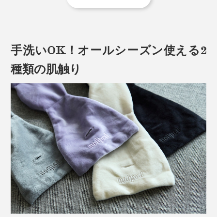
そんなとき、15〜30分のパワーナップ（積極的仮眠）
をとることが、仕事のパフォーマンス向上につながると
して、アメリカやヨーロッパの企業では、すでに常識と
なっているビジネス習慣です。
手洗いOK！オールシーズン使える2
寝ている間にストラップで耳が痛くなることもなく快適
種類の肌触り
です。
日本でも厚生労働省が、「午後の早い時刻に30分以内の