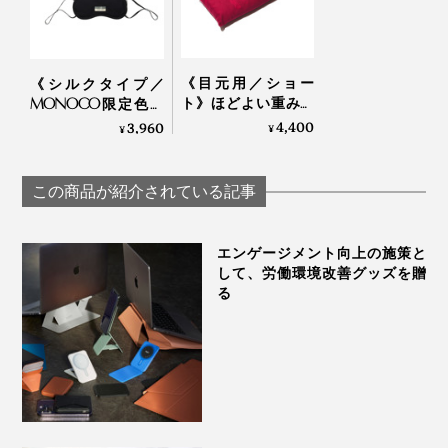
《目元用／ショー
《シルクタイプ／
ト》ほどよい重みと
MONOCO限定色》
蒸気で、じんわり気
働きすぎの目は温め
4,400
3,960
¥
¥
持ちいい！チェリー
て“ホンワカ幸せ”。一
ブランデー製造の労
晩中着けてもラクな
働者が見つけた伝統
「アイマスク」|
この商品が紹介されている記事
的ヒーリング「チェ
IONDOCTOR
リーストーンピロ
ー」｜INATURA イナ
エンゲージメント向上の施策と
チュラ
して、労働環境改善グッズを贈
る