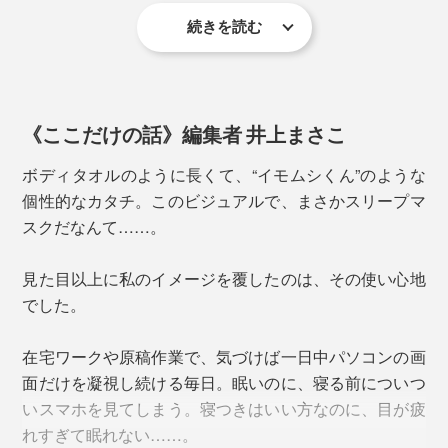
続きを読む
寒い季節や温もりに触れたい気分なら、フワフワ暖かい
遮っていた光が入り、穏やかな重みからの心地いい解放
フリース素材側を目に当てて。
が相まって、目元が軽い！
《ここだけの話》編集者 井上まさこ
先端のスリット穴に反対側の生地を差し込んで固定する
と、スリープマスクがズレることなく、椅子に座ったま
ボディタオルのように長くて、“イモムシくん”のような
ま仮眠が取れるので快適です。
個性的なカタチ。このビジュアルで、まさかスリープマ
スクだなんて……。
見た目以上に私のイメージを覆したのは、その使い心地
でした。
在宅ワークや原稿作業で、気づけば一日中パソコンの画
面だけを凝視し続ける毎日。眠いのに、寝る前についつ
いスマホを見てしまう。寝つきはいい方なのに、目が疲
汗ばむ季節やさらりとした肌触りが好みなら、ジャージ
れすぎて眠れない……。
ーコットン素材側を目に当ててください。