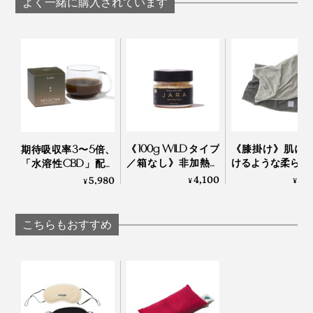
よく一緒に購入されています
新色は、やさしいクリームベージュの「ボーン（左）」と、淡い藤色の「ウィス
テリア（右）」
ハグされている時の安心感に包まれながら、心地よく夢
の世界へ……。クリエイティブな毎日に、『nodpod』
《100g WILDタイプ
《膝掛け》肌に
期待吸収率3〜5倍、
で上質な睡眠を。
／箱なし》非加熱・
けるような柔らか
「水溶性CBD」配合
無濾過 世界最古の
コットンだから
ほうじ茶｜SABI for
4,100
8,
5,980
¥
¥
¥
採蜜の地・ジョージ
中使える寝落ち
sleep
アから届いた、希少
ト「GRAU」
ハチミツ｜JARA
LOOM&SPOOL
こちらもおすすめ
Honey