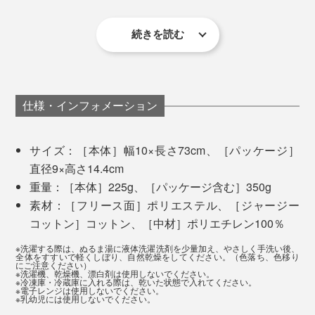
冷凍庫や冷蔵庫で『nodpod』をヒンヤリ冷やして使う
続きを読む
そんな時、半信半疑で『nodpod』を目の上に置いてみ
こともできるので、疲れた目元のリフレッシュ時にも重
たら、ふわぁっと目の奥の力が抜けて、なんとも気持ち
ズレ防止のためスリット穴は小さめの設計。先端の角か
宝します。
いい抱擁感。うっとりしていたのも束の間、スーっと眠
ら穴に差し込み、少しずつ引っ張って広げることで、サ
りの世界へ落ちていきました。
イズ調整もできます。
仕様・インフォメーション
好きな香りのアロマスプレーを吹きかけて使うと、心地
サイズ：［本体］幅10×長さ73cm、［パッケージ］
よさも倍増。
直径9×高さ14.4cm
重量：［本体］225g、［パッケージ含む］350g
素材：［フリース面］ポリエステル、［ジャージー
コットン］コットン、［中材］ポリエチレン100％
※洗濯する際は、ぬるま湯に液体洗濯洗剤を少量加え、やさしく手洗い後、
全体をすすいで軽くしぼり、自然乾燥をしてください。（色落ち、色移り
にご注意ください）
※洗濯機、乾燥機、漂白剤は使用しないでください。
※冷凍庫・冷蔵庫に入れる際は、乾いた状態で入れてください。
※電子レンジは使用しないでください。
冷凍庫に入れても中のビーズは柔らかいまま
※乳幼児には使用しないでください。