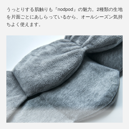
短い昼寝をすることが、眠気による作業能率の改善に効
うっとりする肌触りも『nodpod』の魅力。2種類の生地
果的」と推奨しています。（『健康づくりのための睡眠
を片面ごとにあしらっているから、オールシーズン気持
指針 2014』より）
ちよく使えます。
自宅での仮眠は、15分のアラームを設定しても延長して
眠ってしまいがちですが、『nodpod』を使うとスッキ
リと目覚められることに驚きました。