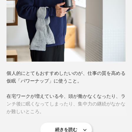
本品を目の上に乗せると、ちょうどビーズポッドが耳元
をやさしく覆う設計に。音を完全に遮ることはできませ
マイクロビーズの心地いい重さ（圧力）と、頭部を包み
んが、耳が覆われていることで安心感も一層高まりま
込むようにフィットする設計（※米国特許取得済み）に
す。
よって、「ハグされているような安心感」を与えてくれ
ます。
特に冬場などの寒い季節は、イヤーマフをふんわり乗せ
ているように暖かくて気持ちいい……！
光を遮るだけでなく、安らぎを感じながら入眠する気持
個人的にとてもおすすめしたいのが、仕事の質を高める
ちよさはやみつきに。朝、いつも以上に「ぐっすり寝
仮眠「パワーナップ」に使うこと。
た！」を実感するはずです。
在宅ワークが増えている今、頭が働かなくなったり、ラ
（※）「Dr. Temple Grandin’s Website」による「
Calming Effects of Deep
ンチ後に眠くなってしまったり、集中力の継続がなかな
Touch Pressure in Patients with Autistic Disorder, College Students, and
Animals
」より
か難しいところ。
続きを読む