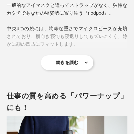
一般的なアイマスクと違ってストラップがなく、独特な
米国・コロラド州立大学教授のテンプル・グランディン
カタチであなたの寝姿勢に寄り添う『nodpod』。
氏の臨床研究によって解明されたこの圧力刺激は、“ハ
グされているような感覚”として知られ、脳の中枢神経
中央4つの袋には、均等な重さでマイクロビーズが充填
系に安らぎを与えると言われています。
（※）
されており、横向き寝でも寝返りしてもズレにくく、静
かに顔の凹凸にフィットします。
『nodpod』の創業者、メリッサ・バンバーグ氏は、そ
の研究に感銘を受け、スリープマスクに「ディープ・タ
ッチ・プレッシャー」の仕組みを取り入れました。
続きを読む
仕事の質を高める「パワーナップ」
にも！