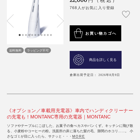
22,000
円（税込）
768人がお気に入り登録
お買い物カゴへ
送料無料
ラッピング不可
商品を詳しく見る
倉庫出荷予定日： 2026年8月9日
《オプション／車載用充電器》車内でハンディクリーナー
の充電も！MONTANC専用の充電器｜MONTANC
ソファやテーブルにこぼした、お菓子の食べカスやパンくず。キッチンに飛び散
る、小麦粉やコーヒーの粉。洗面所の床に落ちた髪の毛、隙間のホコリ……。 小
さなゴミが目に入ったら、サクッと・・・
MORE