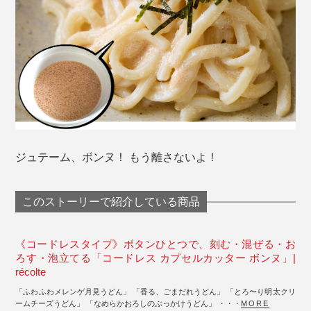
ジュテーム、ボンヌ！ もう離さないよ！
このストーリーで紹介している商品
《コードレスタイプ》ボタンひとつで、刻む・混ぜる・お
ろす・泡立てる「コードレス カプセルカッター ボンヌ」|
récolte
「ふわふわメレンゲ月見うどん」 「香る、ごまだれうどん」 「とろ〜り明太クリ
ームチーズうどん」 「なめらかおろしのぶっかけうどん」 ・・・
MORE