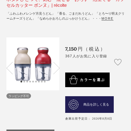
セルカッター ボンヌ」| récolte
「ふわふわメレンゲ月見うどん」 「香る、ごまだれうどん」 「とろ〜り明太クリ
ームチーズうどん」 「なめらかおろしのぶっかけうどん」 ・・・
MORE
7,150
円（税込）
367人がお気に入り登録
カラーを選ぶ
ラッピング不可
商品を詳しく見る
倉庫出荷予定日： 2026年8月8日