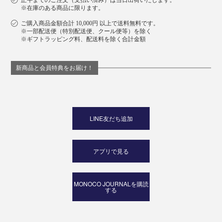
正午までのご注文（支払い済み）は当日出荷いたします。
※在庫のある商品に限ります。
ご購入商品金額合計 10,000円 以上で送料無料です。
※一部配送便（特別配送便、クール便等）を除く
※ギフトラッピング料、配送料を除く合計金額
新商品と会員特典をお届け！
LINE友だち追加
アプリで見る
MONOCO JOURNALを購読
する