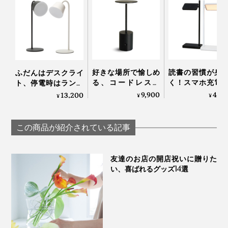
灯りを点けていない昼間も、インテリアになるスタイリ
ッシュなデザイン。
リモコン裏にはマグネットが内蔵しており、磁力が働く
場所にピタッと貼り付けられるので置く場所にも困りま
スチールにマットな粉体塗装の「ブラック」と「ホワイ
せん。
ト」。重厚感のある真鍮製の「ブラス」の3色展開で
す。
好きな場所で愉しめ
読書の習慣が身
ふだんはデスクライ
る、コードレスの
く！スマホ充電
ト、停電時はランタ
「晩酌ライト」
きる、ミニマル
ン、充電で4時間点
9,900
40,
13,200
¥
¥
¥
インの「LEDベ
灯する「2WAYコー
ライト」｜TALIA
ドレスLEDランプ」
｜LED Magnecco
この商品が紹介されている記事
portable lamp
友達のお店の開店祝いに贈りた
い、喜ばれるグッズ14選
スマートフォンから操作したい場合は、専用アプリ
「ROOM SWITCH」をダウンロードすれば操作もカン
タン。複数台まとめての操作もできちゃいます。