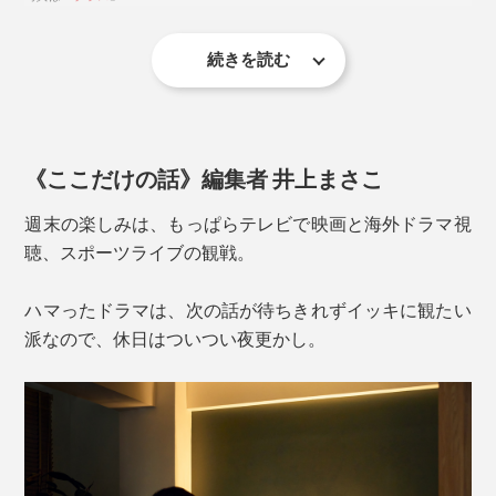
軽減
画面への映り込みを軽減
Scene2：ホテル風に
続きを読む
長時間の視聴でも疲れにくく、集中しやすい
ゲストを迎える時、玄関からリビングへ向かう廊下に、
明るさのグラデーションが生まれ、立体感と温かみ
ホテルのエグゼクティブ空間を思わせるライティングで
オンオフのみなら、本体のボタンを押すだけ。明るさや
のある空間になる
歓迎すれば喜ばれそう。別売りの「大理石ベース」に挿
色温度の調節は、付属のリモコンまたはアプリで遠隔操
してタテ置きでトイレに設置してもムーディ。
作ができちゃいます。
《ここだけの話》編集者 井上まさこ
実際に、「バーライト」のあり・なしで映画を観てみま
したが、目のラクさがまったく違いました。
週末の楽しみは、もっぱらテレビで映画と海外ドラマ視
聴、スポーツライブの観戦。
ハマったドラマは、次の話が待ちきれずイッキに観たい
派なので、休日はついつい夜更かし。
写真左は「
ブラス
」