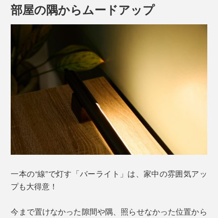
部屋の隅からムードアップ
なにより、真っ暗な部屋でテレビ画面の発光を長時間見
つめていると目が疲れちゃう……。
写真左・ライトなし、写真右・バーライトあり
そんな悩める夜のお愉しみ時間が、「バーライト」のひ
とすじの光で、ぐんとアップグレード。
一本の“線”で灯す「バーライト」は、家中の雰囲気アッ
プも大得意！
直径25.5mm。極限まで削ぎ落とした、潔いほどミニマ
ムなデザインです。
今まで置けなかった隙間や隅、照らせなかった位置から