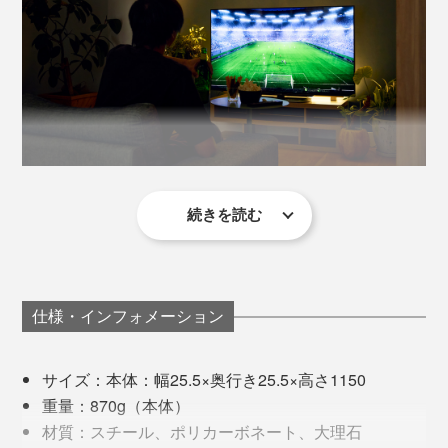
Scene3：カフェラウンジ風に
「調光」と「調色」はリモコン上部のダイヤルで。中央
植物の背後を照らすと、一気にカフェのまったり空間を
のボタンを押すことで、調光↔︎調色の操作を切り替えら
演出できます。タテ置きでコーナーを照らせば、空間に
れます。
メリハリが生まれて部屋が広く感じる効果も。
暗い部屋で、テレビ画面が発光する明るさのみでは、す
※3秒間操作がない場合、自動的に調光調節に切り替わります。
ぐに目が疲れてショボショボ。長時間の視聴では疲れて
しまい、すぐに眠たくなる。
続きを読む
調光
ただ最近の悩みは、明るい部屋で映画やドラマを観る
逆に部屋の照明が明るすぎると、目に入る“別のコト”に
ダイヤルを左に回せば暗く、右に回せば明るくなりま
と、別のコトに気が散って集中力が途切れてしまうこ
気が散ってしまいストーリーにのめり込めない、集中で
す。明るさは5％→100％まで、5％刻みで調節できま
と。
きない感覚も。
す。
仕様・インフォメーション
目の前の雑誌をパラパラ眺めたり、伸びた爪が気になっ
壁に光を反射させた「バーライト」の絶妙なじんわり光
てお手入れをはじめたり、スマホを触ってしまった
は、画面と照明のまぶしさを感じさせないから、自然と
サイズ：本体：幅25.5×奥行き25.5×高さ1150
調色
り……。
目の力みが抜けるよう。
重量：870g（本体）
日の入りに近いオレンジの電球色・2700K〜正午の太陽
Scene4：ギャラリー・アパレルショップ風に
材質：スチール、ポリカーボネート、大理石
の光に近い昼白色の光・6500Kまで、200K単位で色味
棚の上段に設置して、天井を照らせばギャラリーやアパ
気づけば、「アレ、今何て言った？」「なんで別のシー