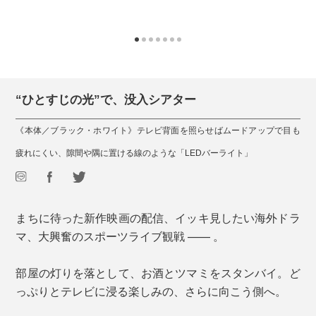
“ひとすじの光”で、没入シアター
《本体／ブラック・ホワイト》テレビ背面を照らせばムードアップで目も
疲れにくい、隙間や隅に置ける線のような「LEDバーライト」
まちに待った新作映画の配信、イッキ見したい海外ドラ
マ、大興奮のスポーツライブ観戦 —— 。
部屋の灯りを落として、お酒とツマミをスタンバイ。ど
っぷりとテレビに浸る楽しみの、さらに向こう側へ。