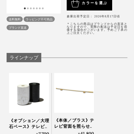
6500K）を自分好みに細かく設定できるから、部屋の雰
場合は、有償での修理となります。
カラーを選ぶ
直感的にわかりやすいシーン別のイラストアイコンボタ
囲気や気分、映像の世界観に合わせて調節できます。
ンも。
Scene5：ベッドまわりに
倉庫出荷予定日： 2026年8月17日頃
送料無料
ラッピング不可商品
温かみのあるオレンジ光で、寝る前のリラックス空間を
＊こちらの商品はブランドからの直送と
リラックスモード（マグカップマーク）
なりますので、実際の配送は予定日を前
ブランド直送
整えたいなら、ベッドのヘッドボードや足元に設置を。
後する場合がございます。予めご了承の
上ご注文ください。
明るさ50％、色温度2800K
タテ置きでベッドサイド灯にもGOOD。
リードモード（ブックマーク）
ラインナップ
明るさ100％、色温度5000K
ナイトモード（三日月マーク）
おまけに昼間はほとんど視覚に入らないスマートデザイ
明るさ1％、色温度4600K
ン。部屋のムードもぐんとアップして、またひとつ家時
間が好きになりました。
エコモード（リーフマーク）
点灯している明るさから光量を30％減らします。押
すたびに30％ずつ暗くなります。
《本体／ブラス》テ
《オプション／大理
レビ背面を照らせば
石ベース》テレビ背
背後を照らすと、まるでテレビモニターが浮かんでいる
ムードアップで目も
面を照らせばムード
41,800
7,700
¥