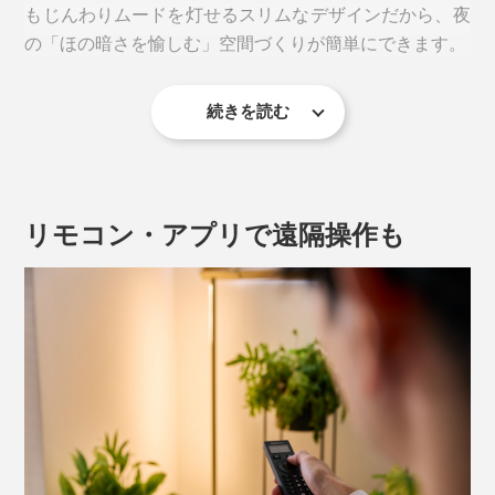
もじんわりムードを灯せるスリムなデザインだから、夜
の「ほの暗さを愉しむ」空間づくりが簡単にできます。
続きを読む
リモコン・アプリで遠隔操作も
写真は「
ブラス
」
スーッと1本の細い線を描くLED光と、照らす方向を自
由に調整もできる、独立したふたつのミニベース。
写真は「
ブラス
」
ライト台座の奥行きは4cmほどなので、5cm程度の隙間
があれば、どんな狭いスペースにも設置できちゃうスマ