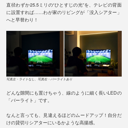
直径わずか25.5ミリの“ひとすじの光”を、テレビの背面
に設置すれば……わが家のリビングが「没入シアター」
へと早替わり！
写真左・ライトなし、写真右・バーライトあり
どんな隙間にも置けちゃう、線のように細く長いLEDの
「バーライト」です。
なんと言っても、見違えるほどのムードアップ！自分だ
けの貸切りシアターにいるかような高揚感。