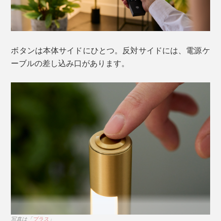
Scene1：BARカウンター風に
ートさです。
キッチンカウンターでバー気分を味わいたいなら、ハイ
チェアの足元にどうぞ。灯りの位置を上向き、壁向き、
床向きに角度を調整するだけで雰囲気がガラリと変わり
ボタンは本体サイドにひとつ。反対サイドには、電源ケ
ます。
ーブルの差し込み口があります。
テレビ背面を照らす「シアターライティング」のメリッ
トは、ムードアップだけではありません。
壁とテレビ画面の明度差が少なくなり、目の負担を
写真は「
ブラス
」