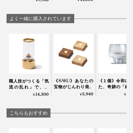
¥
かのような立体感が生まれ、非日常のシアター空間にい
疲れにくい、隙間や
アップで目も疲れに
るみたい。
隅に置ける線のよう
くい、隙間や隅に置
な「LEDバーライ
けるLEDバーライト
よく一緒に購入されています
ト」
専用「タテ置きベー
がんばった一日の肩の荷をおろして、お酒をチビチビ飲
ス」
みながら、思う存分観たい映像の世界に没入してくださ
キャプション：写真右は「
ブラス
」
い。
本品に付属の横置き用ベースふたつは、高級感のある大
理石製。内側にはマグネット搭載で、ライトの向きを簡
単に調整＆固定もできます。
《KAKU》あなたの
《１個》令和に
職人技がつくる「気
さらに下部の時計マークを押せば、夜間に重宝するオ
宝物がじんわり発光
た、奇跡の「結
流の乱れ」で、炎
ン・オフそれぞれのタイマーの設定も。
する｜木製ライトベ
ラス」｜結霜月
が“踊る”室内用オイル
5,940
5,
14,300
¥
¥
¥
ース／角形
（けっそうげっか
ランプ（オイル付
本リモコンは複数台のバーライトとベアリングすれば、
き）｜ダンシングラ
ンプ
左側の1〜6のボタンで切り替え操作もOK。リビング、
こちらもおすすめ
寝室、ダイニング、それぞれに設置してもひとつのリモ
「ブラック」と「ホワイト」はマグネット内蔵
コンやアプリで操作できちゃうのは便利です。