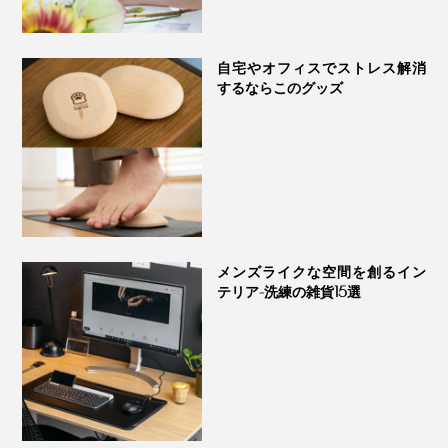
写真下段は別売りの「
大理石ベース
」に挿してタテ置きで使用。
隙間に置けて主張もしないので、リビングの一角にリラ
自宅やオフィスでストレス解消
ックススペースをつくりたい時にぴったりです。
するならこのグッズ
メンズライクな空間を創るイン
アプリの操作は直感的にわかりやすいのでオススメ
テリア-洗練の雑貨15選
アプリの接続には、Wi-fi環境が必要です。「2.4GHz
帯」の電波にのみ対応しているため、5GHz帯の電波に
設定されている方は接続できないのでご注意を。
接続の際は、あらかじめお手持ちのルーターにて電波の