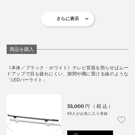
全光束：1100ルーメン（電球色）、1300ルーメン
の調整ができます。ダイヤルを左に回せばオレンジ色
レルショップのような魅せる飾り棚をつくれます。天井
ンに移動しているの？」とうっかり見逃してしまい、巻
（昼白色） LED一体型
（低く）に、右にまわせば白色（高く）になります。
を照らすと、天井が高く見える効果もあるのでおすす
き戻して観ることもしばしば。
消費電力：15ワット
さらに表示
め。
色温度：2800ケルビン（電球色）〜6500ケルビン
電球色は最大1100ルーメン、昼白色は最大1300ルーメ
部屋の灯りを消すと、今度はテレビの発光が目に刺さっ
（昼白色）
ンの明るさです。
て疲れちゃう。
点灯方法：プッシュスイッチ、専用リモコン
定格寿命：約20,000時間
商品を購入
そんな時、この「バーライト」が我が家にやって来て、
機能：調光機能（明るさ調節）、調色機能（色味調
リビングの価値が爆上がりしました。正直、シアターラ
節）、メモリー機能、タイマー機能（1時間単位で
イティングってムードだけかな？と半信半疑でしたが、
《本体／ブラック・ホワイト》テレビ背面を照らせばムー
ON・OFF最大12時間まで）
ドアップで目も疲れにくい、隙間や隅に置ける線のような
とんでもなかった。
「LEDバーライト」
付属品：専用リモコン（単4電池×2 電池別売）
映像の観やすさ、目の疲れにくさはもちろんのこと、一
※実物に近い色を画像で表現していますが、撮影環境、お使いのディスプレ
番の悩みだった映画やドラマにスーッと「集中」でき
イなどの条件によって多少の誤差が生じる場合がございます。
※スマートフォンAPP「ROOM SWITCH」対応 （アプリの接続にはWi-fi環
33,000
る！これぞ、“没入シアターライト”だなと感動。
円（税込）
境が必要です。2.4GHz帯の電波に対応しております。5GHz帯の電波には
対応しておりません。お手持ちのルーターにて電波の種類、接続方法をご
89人がお気に入り登録
確認下さい。）
※LED一体型のためLED交換は出来ません。1日6時間の点灯で約3,300日使
用できます。
※照明器具には寿命があり、使用環境によって異なりますが約8〜10年で
付属のリモコンやアプリで、明るさや色温度（2800、
す。外観に変化がなくても内部は劣化しますので8年ほど経って点灯しなく
なった場合は買い替えをおすすめします。寿命期間内で点灯しなくなった