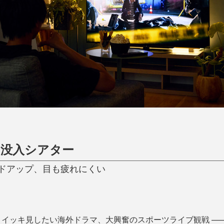
ひんやり今治タオル、生き返る〜
掃除・洗濯
肌・髪ケア
タオル
バスグッズ
スリッパ
ひんやりグッズ
防災用品
あったかグッズ
水筒
健康グッズ
日用品／その他
オーラルケア
、没入シアター
ドアップ、目も疲れにくい
イッキ見したい海外ドラマ、大興奮のスポーツライブ観戦 ——