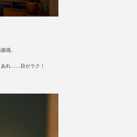
高揚感。
、あれ……目がラク！