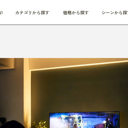
!
カテゴリから探す
価格から探す
シーンから探
つめた〜い夏、どうぞ！
HEALTHY
家電
HOME
ファッション
- 3,000円
3,000円 - 5,000円
5,000円 - 10,000円
OP10
すべて
すべて
すべて
すべて
す
朝までぐっすり
リビング家電
居心地のいい空間
服
ひ
商品 (新着順)
本気で休む
キッチン家電
家事ルンルン
バッグ
ほ
覧
いつも清潔
美容・健康家電
食いしん坊クラブ
靴・靴下
や
じぶんメンテナンス
オーディオ家電
料理と団らん
レイングッズ
仕
め割引
おうちエクササイズ
ファッション／小物
レット
の他
日用品
健康・美容
すべて
すべて