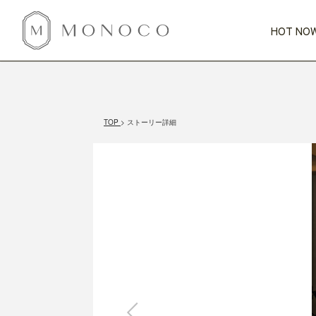
HOT NOW
新商品
CATEGORY
PRICE
SCENE
HOT NOW!
GIFTS
インテリア
1,000円未満
1,000円 
TOP
ストーリー詳細
今週のT
カテゴリから探す
価格から探す
シーンから探す
すべて
すべて
特別な贈りもの
家具
すべての
会話が弾む
収納
特集一
気のきく手土産
照明
毎日使ってね
インテリア雑貨
おまと
ベランダ・庭
アウト
インテリア／そ
キッチン
すべて