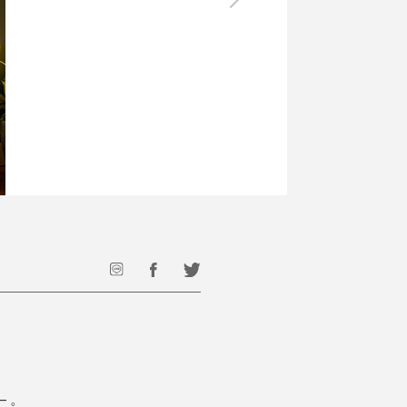
最後のひと口までキンキン
ドリンク
旅行
フード
アウトドア
旅行遊び／その他
 。