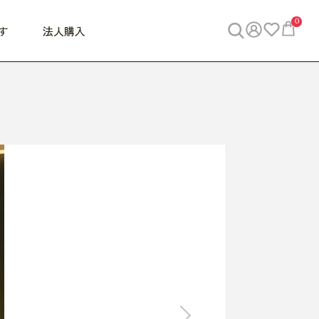
0
す
法人購入
WORK
ビジネス
ENJOY
寝具
10,000円 - 30,000円
30,000円以上
べて
すべて
すべて
すべて
らめきデスク
PC・スマホ関連
お出かけスパイス
敷き寝具
っと一息ふぅ
椅子・クッション
思い出トラベル
掛け寝具
っぱり清潔感
収納
外で過ごすって最高
パジャマ
事へGO
ビジネス／小物
好き・・にどっぷり
枕・小物
食料品
旅行・遊び
すべて
すべて