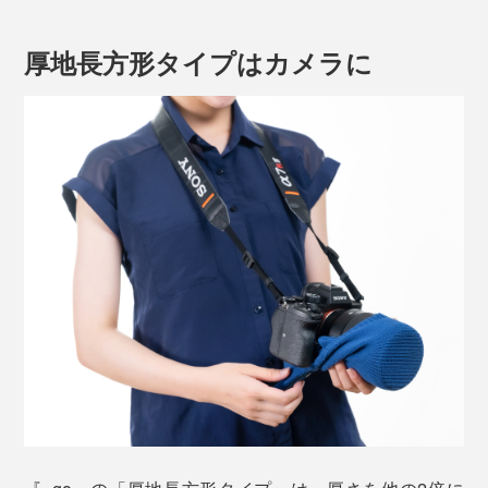
厚地長方形タイプはカメラに
その点「パッキングニット」なら、一番小さい円形タイ
プで7g、一番大きい厚地長方形タイプでも16g。軽く柔
らかな素材でスキマを最小に圧縮します。
衝撃を吸収するほどの保護力はないものの、包容力はバ
ツグン。擦れ合いによるキズ、無理な力をかけることに