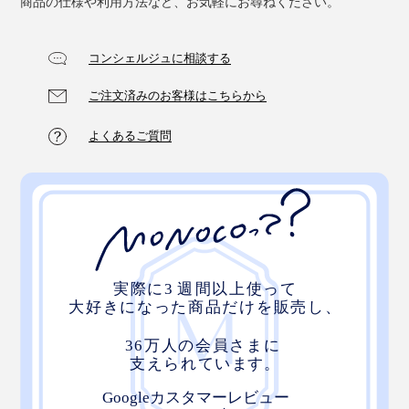
商品の仕様や利用方法など、お気軽にお尋ねください。
気をつけたいのが「尖ったもの」と「面ファスナー」。
ニットを傷めることがあるので、避けた方が良さそうで
コンシェルジュに相談する
す。
ご注文済みのお客様はこちらから
よくあるご質問
長すぎると感じたら、モノを包んだ状態（引っ張った状
態）で、２cm以上残るようにカットしてみてくださ
い。
お手入れは洗濯機で。色落ちの心配がなく、ガシガシ洗
っても大丈夫。使ううちに伸びてきますが、スチームア
イロンをかけると、ほぼ元の形に戻ります。