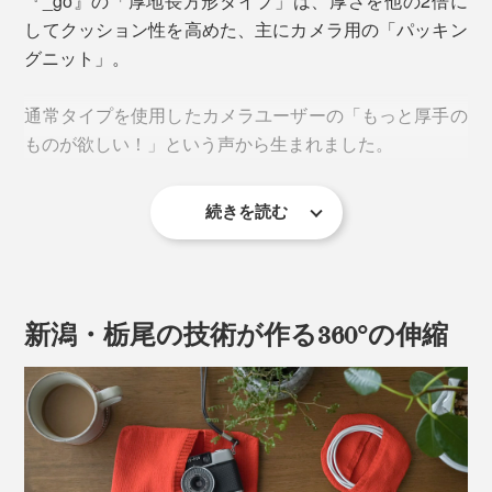
『_go』の「厚地長方形タイプ」は、厚さを他の2倍に
よる劣化、ケーブルの絡まりを防ぎます。
してクッション性を高めた、主にカメラ用の「パッキン
グニット」。
これを可能にするのが、「極大ストレッチ糸」を使った
360°どの角度にも伸びるニット素材。
通常タイプを使用したカメラユーザーの「もっと厚手の
ものが欲しい！」という声から生まれました。
続きを読む
新潟・栃尾の技術が作る360°の伸縮
“グイ〜ンと伸びて、ピタッと縮む”というパッキングの
ための機能を最大にすべく、オリジナルで糸から開発。