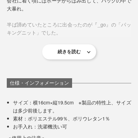
会社に着く頃にはポーチからはみ出して、バッグの中で
大暴れ。
他には、大型レンズやタブレットもパッキング可能。
半ば諦めていたところに出会ったのが『_go』の「パッ
キングニット」でした。
インスタントカメラ
続きを読む
とにかくよく伸びてよく縮む“キックバック性”を最大限
仕様・インフォメーション
にすべく、糸づくり・染色・編み立て、すべての工程に
栃尾の技術を結集。
サイズ：横16cm×縦19.5cm ※製品の特性上、サイズ
は多少前後します。
糸はオリジナルの「極大ストレッチ素材」。伸びるポリ
素材：ポリエステル99％、ポリウレタン1％
ウレタンに伸びにくいポリエステルを独自の技術で撚糸
お手入れ：洗濯機洗い可
（ねんし）し、丈夫でストレッチ性の高い糸を開発。
大型レンズ
＜使用上の注意＞