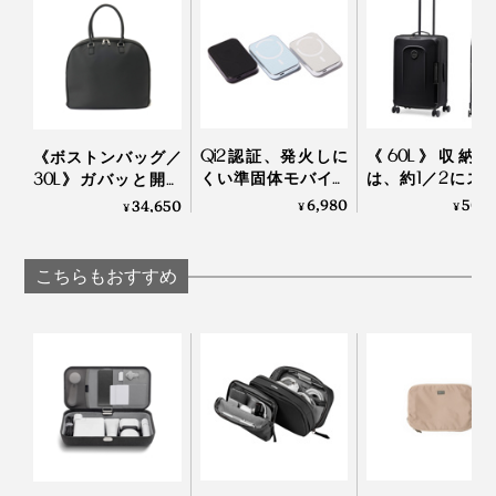
編み立ては、ニット編機の最新技術「ホールガーメン
ト」。すべてが1本の糸で編まれていて、縫製はいっさ
いナシ。
カラーは、「オレンジ」「イエロー」「ブルー」「ライ
トグレー」「ダークグレー」の５色。普段はあまり身に
Qi2認証、発火しに
《60L》収納
《ボストンバッグ／
着けないヴィヴィッドな色合いも、ポーチとして使って
くい準固体モバイル
は、約1／2にス
30L》ガバッと開い
みるといい感じ。
バッテリー
化できる、オラ
て、小旅行や出張の
6,980
50,
34,650
¥
¥
¥
「HeatZero」｜VOVA
発のスーツケー
荷物をたっぷり収
「foldaway」｜sen
納！サボテンから生
まれたビーガンレザ
こちらもおすすめ
ー使用の「旅バッ
グ」| Aww
使う人次第で用途は広がりそう。あなたが見つけた使い
写真左がプロダクトエンジニアの白倉重樹氏
方も、#MONOCOをつけてSNSに投稿してみてくださ
いね。
縫製されているとその部分の伸びがストップしてしまい