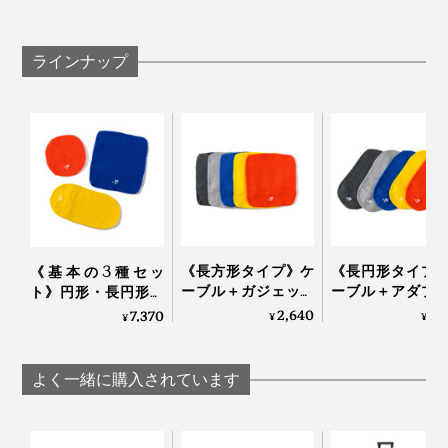
染色には、世界でもこの栃尾地域のみにしか残っていな
い「ロケットマフ」という技術を使用。糸をふわっとさ
せたまま、熱をかけず染めることで、糸の伸縮性を損な
ラインナップ
うことなく、繊維の奥までしっかり染色。あまりに非効
率的なため、他ではこの方法で染色するところがなくな
カメラを置く際に下に本品を敷くと、キズの防止になり
ってしまったそうです。
ます。
先日旅行した際にも使ってみましたが、便利だったのが
下記の使い方。
冷たいペットボトル（結露を防いでバッグの中が濡
《長方形タイプ》ケ
《長円形タイプ
《基本の3種セッ
れない）
ーブル＋ガジェット
ーブル＋アダプ
ト》円形・長円形・
洗濯ピンチ（他のものと絡まらない）
類を最小にまとめる
類を最小にまと
長方形各１個でいろ
2,640
2,
7,370
¥
¥
¥
「パッキングニッ
「パッキングニ
細々とした小物（用途別にまとめられる）
いろ包める「パッキ
ト」｜_go アンドゴ
ト」｜_go アン
ングニット」｜_go
ー
ー
アンドゴー
よく一緒に購入されています