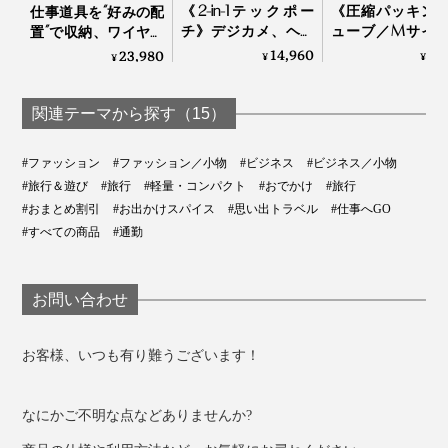
《2-in-1テックポー
《圧縮パッキン
ますが、本品は無縫製なので、360°どの角度にも伸縮可
仕事道具を“好みの配
チ》デジカメ、ヘッ
ューブ／Mサイ
置”で収納、ワイヤレ
能。
写真左から時計回りに「ブルー」「イエロー」「オレンジ」「ライトグレー」
ドホン、電源アダプ
『Aww』のスー
ス充電台つきの「ガ
14,960
4,
23,980
¥
¥
¥
「ダークグレー」
ターは“太っ腹長
ースにピタッと
ジェットケース」｜
男”におまかせ！仕事
る！ファスナー
Orbitkey Nest
バッグの中ですぐに見つかり、色違いで揃えれば、何に
の道具がたっぷり入
類をさらにギュ
関連テーマから探す（15）
何を入れたのか一目瞭然です。
る「ビジネスポーチ
圧縮できる「ト
大・小セット」｜
ルケース」
#ファッション
#ファッション／小物
#ビジネス
#ビジネス／小物
Orbitkey
#旅行＆遊び
#旅行
#軽量・コンパクト
#おでかけ
#旅行
#おまとめ割引
#お出かけスパイス
#思い出トラベル
#仕事へGO
#すべての商品
#通勤
お問い合わせ
『_go』の白いロゴも、ストレッチ糸の編み込みなの
で、伸縮性を妨げません。裏を見ると白い糸が長めに伸
お客様、いつも有り難うございます！
びていますが、これは「伸びのための余剰分」。
なにかご不明な点などありませんか?