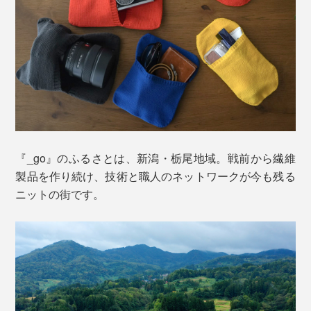
無縫製の「ホールガーメント」で編み立てることで、こ
写真左が「
長方形タイプ
」、右が「厚地長方形タイプ（本品）」
れまでにない「パッキングニット」ができあがりまし
た。
裏を返すと横幅1/3の場所にスリットがあり、長い方に
レンズを入れ、短い方を引っ張ってレンズに被せます。
『_go』のふるさとは、新潟・栃尾地域。戦前から繊維
製品を作り続け、技術と職人のネットワークが今も残る
ニットの街です。
コンパクトサイズのカメラから一眼レフカメラ、大型レ
ンズ…、大きさも形も違うカメラが約16×19.5cmの長方