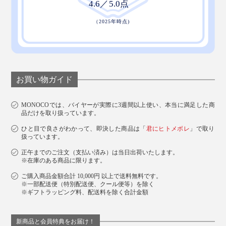
お買い物ガイド
MONOCOでは、バイヤーが実際に3週間以上使い、本当に満足した商
品だけを取り扱っています。
ひと目で良さがわかって、即決した商品は「
君にヒトメボレ
」で取り
説明書を兼ねた紙のパッケージは、できるだけゴミを減
扱っています。
らし、配送を簡易にするための配慮です。
正午までのご注文（支払い済み）は当日出荷いたします。
※在庫のある商品に限ります。
ご購入商品金額合計 10,000円 以上で送料無料です。
※一部配送便（特別配送便、クール便等）を除く
※ギフトラッピング料、配送料を除く合計金額
新商品と会員特典をお届け！