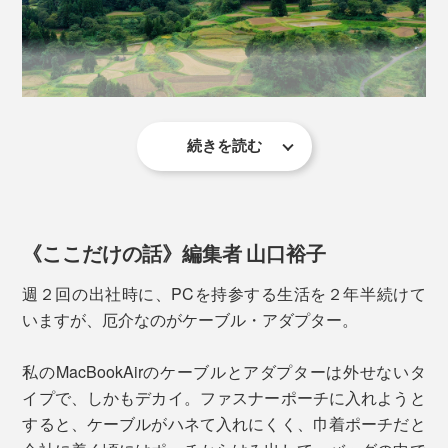
形のニットの中にすっぽり。
荷物を軽く、コンパクトに。さらには目にも楽しく。
『_go』が、あなたのカバンの中の景色をガラッと変え
ストラップをつけたまま収納できて、着脱も簡単。専用
ます。
ケースのようにかさばることもありません。
続きを読む
その栃尾地域で生まれ育ったプロダクトエンジニアの白
倉重樹氏が、「栃尾ならではの素材と技術を残していき
たい！」と始めたのが、ニット製ポーチのブランド
『_go』。
《ここだけの話》編集者 山口裕子
ガジェット大好き、モノを増やしがちで、バッグの中が
週２回の出社時に、PCを持参する生活を２年半続けて
いつもごちゃついていたという白倉氏。「ニットの伸縮
いますが、厄介なのがケーブル・アダプター。
性を利用すれば、最小にまとめられるのではないか」と
いうひらめきからスタート。
私のMacBookAirのケーブルとアダプターは外せないタ
「裸でもつとキズが気になる」「キズからは守りたいけ
イプで、しかもデカイ。ファスナーポーチに入れようと
どシャッターチャンスを逃したくない！」というカメラ
すると、ケーブルがハネて入れにくく、巾着ポーチだと
ユーザーのリクエストが反映されています。