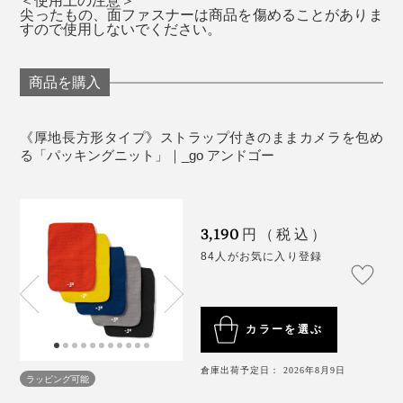
尖ったもの、面ファスナーは商品を傷めることがありま
すので使用しないでください。
商品を購入
《厚地長方形タイプ》ストラップ付きのままカメラを包め
早速使ってみると、使い心地の良さは想像以上。ケーブ
る「パッキングニット」｜_go アンドゴー
ルが小さくまとまるようになったのはもちろん、バッグ
の中で本やノートが折れ曲がったりすることがなくなり
ました。
3,190
円（税込）
タブレット
84人がお気に入り登録
カラーを選ぶ
倉庫出荷予定日： 2026年8月9日
ラッピング可能